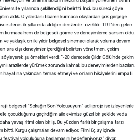
dyo Televizyon ve Sinema Bölüm mezunu başarılı yönetmen Evrim
versite yıllarında şekillendiğini belirtti. İnci, bu süreci şöyle
ğitim aldık. O yıllardan itibaren kurmaca olaylardan çok gerçeğe
versitenin ilk yıllarında aldığım derslerde -özellikle TRT’den gelen
hem kurmaca hem de belgeseli görme ve deneyimleme şansım oldu.
 ve yaklaşık on iki yıldır belgesel sinemacı olarak yoluma devam
n sıra dışı deneyimler içerdiğini belirten yönetmen, çekim
söyleyerek şu örnekleri verdi: "-20 derecede Çıldır Gölü’nde çekim
ınlı arazilerde yürümek zorunda kalmak bu deneyimlerden bazıları.
rin hayatına yakından temas etmeyi ve onların hikâyelerini empati
ajlı belgeseli "Sokağın Son Yolcusuyum" adlı proje ise izleyenlerle
selle çocukluğumu geçirdiğim aile evimize güzel bir şekilde veda
aha yavaş ritmi olan bir iş. Bu yüzden farklı bir çalışma tarzı
itti. Kurgu çalışmaları devam ediyor. Filmi üç ay içinde
ı festival yolculuğuna başlamasını hedefleniyoruz" diyor.