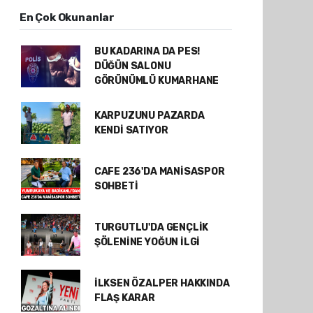
En Çok Okunanlar
BU KADARINA DA PES!
DÜĞÜN SALONU
GÖRÜNÜMLÜ KUMARHANE
KARPUZUNU PAZARDA
KENDİ SATIYOR
CAFE 236'DA MANİSASPOR
SOHBETİ
TURGUTLU'DA GENÇLİK
ŞÖLENİNE YOĞUN İLGİ
İLKSEN ÖZALPER HAKKINDA
FLAŞ KARAR