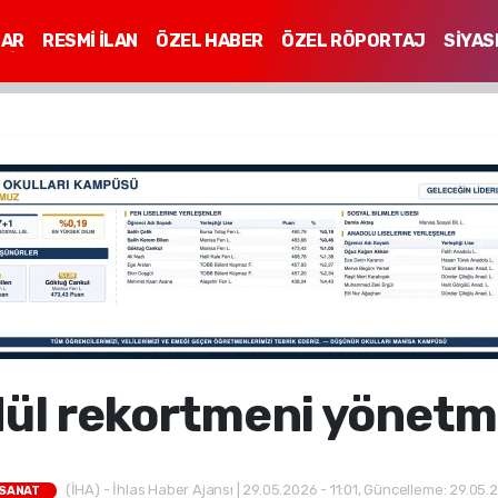
LAR
RESMİ İLAN
ÖZEL HABER
ÖZEL RÖPORTAJ
SİYAS
Mİ
ül rekortmeni yönet
(İHA) - İhlas Haber Ajansı | 29.05.2026 - 11:01, Güncelleme: 29.05.
SANAT