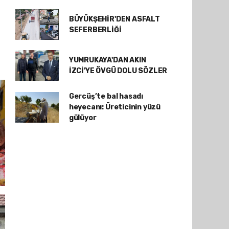
BÜYÜKŞEHİR'DEN ASFALT
SEFERBERLİĞİ
YUMRUKAYA'DAN AKIN
İZCİ'YE ÖVGÜ DOLU SÖZLER
Gercüş’te bal hasadı
heyecanı: Üreticinin yüzü
gülüyor