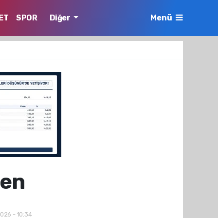
ET
SPOR
Diğer
Menü
men
2026 - 10:34