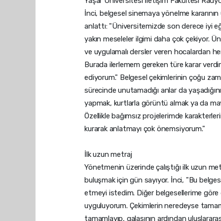
Yaşar Üniversitesi İletişim Fakültesi Ra
İnci, belgesel sinemaya yönelme kararının üni
anlattı: "Üniversitemizde son derece iyi e
yakın meseleler ilgimi daha çok çekiyor. Üni
ve uygulamalı dersler veren hocalardan 
Burada ilerlemem gereken türe karar verdim
ediyorum." Belgesel çekimlerinin çoğu zama
sürecinde unutamadığı anlar da yaşadığını 
yapmak, kurtlarla görüntü almak ya da may
Özellikle bağımsız projelerimde karakterle
kurarak anlatmayı çok önemsiyorum."
İlk uzun metraj
Yönetmenin üzerinde çalıştığı ilk uzun metr
buluşmak için gün sayıyor. İnci, "Bu belge
etmeyi istedim. Diğer belgesellerime göre d
uyguluyorum. Çekimlerin neredeyse tamamı b
tamamlayıp, galasının ardından uluslararas