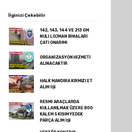
İlginizi Çekebilir
142, 143, 144 VE 213 GM
NULI LOJMAN BİNALARI
ÇATI ONARIMI
ORGANİZASYON HİZMETİ
ALINACAKTIR
HALK MANDIRA KIRMIZI ET
ALIM İŞİ
RESMİ ARAÇLARDA
KULLANILMAK ÜZERE 800
KALEM 5 KISIM YEDEK
PARÇA ALIM İŞİ