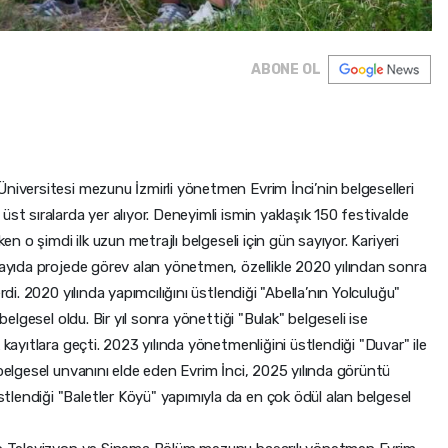
ABONE OL
niversitesi mezunu İzmirli yönetmen Evrim İnci’nin belgeselleri
st sıralarda yer alıyor. Deneyimli ismin yaklaşık 150 festivalde
en o şimdi ilk uzun metrajlı belgeseli için gün sayıyor. Kariyeri
sayıda projede görev alan yönetmen, özellikle 2020 yılından sonra
rdi. 2020 yılında yapımcılığını üstlendiği "Abella’nın Yolculuğu"
belgesel oldu. Bir yıl sonra yönettiği "Bulak" belgeseli ise
 kayıtlara geçti. 2023 yılında yönetmenliğini üstlendiği "Duvar" ile
 belgesel unvanını elde eden Evrim İnci, 2025 yılında görüntü
lendiği "Baletler Köyü" yapımıyla da en çok ödül alan belgesel