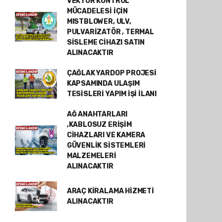
VEKTÖR KONTROL
MÜCADELESİ İÇİN
MISTBLOWER, ULV,
PULVARİZATÖR , TERMAL
SİSLEME CİHAZI SATIN
ALINACAKTIR
ÇAĞLAK YARDOP PROJESİ
KAPSAMINDA ULAŞIM
TESİSLERİ YAPIM İŞİ İLANI
AĞ ANAHTARLARI
,KABLOSUZ ERİŞİM
CİHAZLARI VE KAMERA
GÜVENLİK SİSTEMLERİ
MALZEMELERİ
ALINACAKTIR
ARAÇ KİRALAMA HİZMETİ
ALINACAKTIR