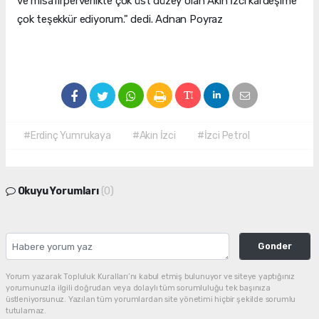
ve misafirperverlikte çok üst düzey olan Akın İzci kardeşime
çok teşekkür ediyorum." dedi. Adnan Poyraz
#Erdinç Yumrukaya
#Akın İzci
#İzci Petrol
Okuyu Yorumları
(0)
Gonder
Yorum yazarak Topluluk Kuralları’nı kabul etmiş bulunuyor ve siteye yaptığınız
yorumunuzla ilgili doğrudan veya dolaylı tüm sorumluluğu tek başınıza
üstleniyorsunuz. Yazılan tüm yorumlardan site yönetimi hiçbir şekilde sorumlu
tutulamaz.