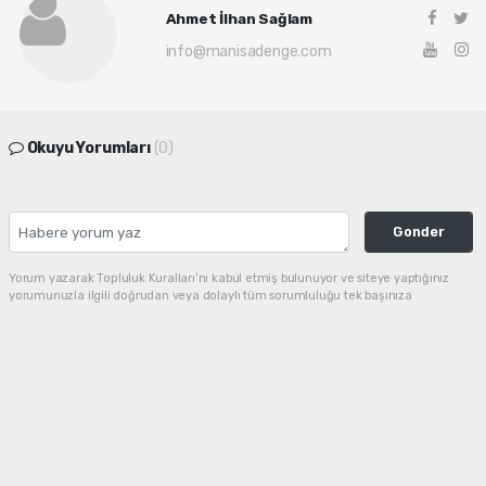
Ahmet İlhan Sağlam
info@manisadenge.com
Okuyu Yorumları
(0)
Gonder
Yorum yazarak Topluluk Kuralları’nı kabul etmiş bulunuyor ve siteye yaptığınız
yorumunuzla ilgili doğrudan veya dolaylı tüm sorumluluğu tek başınıza
üstleniyorsunuz. Yazılan tüm yorumlardan site yönetimi hiçbir şekilde sorumlu
tutulamaz.
haber paketi
haber scripti
haber yazılımı
Tüm hakları saklı tutulmaktadır. Copyright 2026©