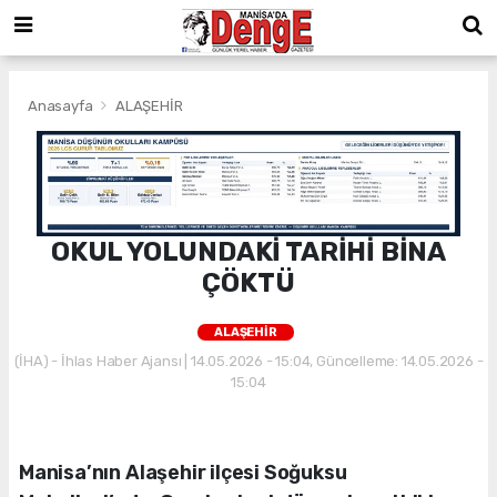
Anasayfa
ALAŞEHİR
OKUL YOLUNDAKİ TARİHİ BİNA
ÇÖKTÜ
ALAŞEHİR
(İHA) - İhlas Haber Ajansı | 14.05.2026 - 15:04, Güncelleme: 14.05.2026 -
15:04
Manisa’nın Alaşehir ilçesi Soğuksu