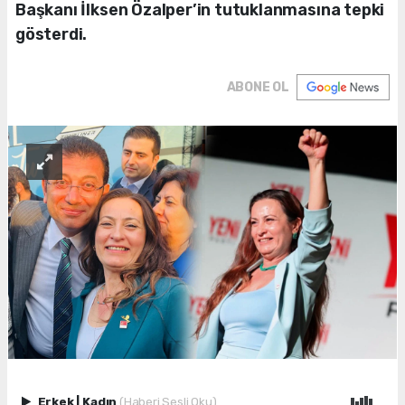
Başkanı İlksen Özalper’in tutuklanmasına tepki
gösterdi.
ABONE OL
Erkek
|
Kadın
(Haberi Sesli Oku)