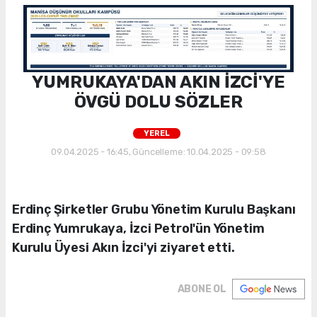
YUMRUKAYA'DAN AKIN İZCİ'YE
ÖVGÜ DOLU SÖZLER
YEREL
09.04.2025 - 16:45, Güncelleme: 10.04.2025 - 09:58
Erdinç Şirketler Grubu Yönetim Kurulu Başkanı
Erdinç Yumrukaya, İzci Petrol'ün Yönetim
Kurulu Üyesi Akın İzci'yi ziyaret etti.
ABONE OL