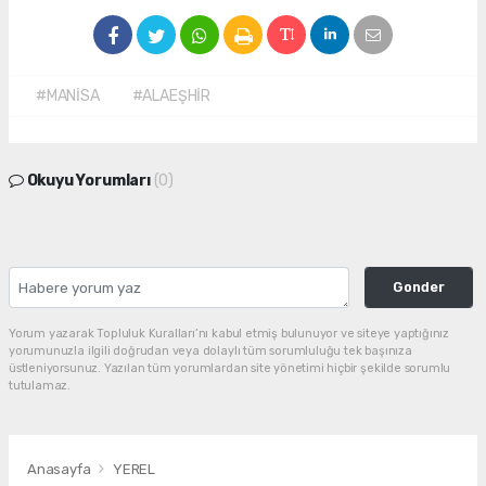
#MANİSA
#ALAEŞHİR
Okuyu Yorumları
(0)
Gonder
Yorum yazarak Topluluk Kuralları’nı kabul etmiş bulunuyor ve siteye yaptığınız
yorumunuzla ilgili doğrudan veya dolaylı tüm sorumluluğu tek başınıza
üstleniyorsunuz. Yazılan tüm yorumlardan site yönetimi hiçbir şekilde sorumlu
tutulamaz.
Anasayfa
YEREL