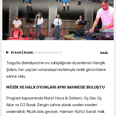
Erkek
|
Kadın
(Haberi Sesli Oku)
Turgutlu Belediyesi'nin ev sahipliğinde düzenlenen Gençlik
Şöleni, her yaştan vatandaşın katılımıyla renkli görüntülere
sahne oldu.
MÜZİK VE HALK OYUNLARI AYNI SAHNEDE BULUŞTU
Program kapsamında Murat Hoca & Görkem, Üç Ses Üç
Akor ve DJ Burak Zengin sahne alarak sevilen eserleri
seslendirdi. Müzik dolu geceye, Harman-Kültür Sanat Halk