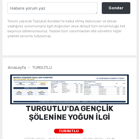
Gonder
Yorum yazarak Topluluk Kuralları’nı kabul etmiş bulunuyor ve siteye
yaptığınız yorumunuzla ilgili doğrudan veya dolaylı tüm sorumluluğu tek
başınıza üstleniyorsunuz. Yazılan tüm yorumlardan site yönetimi hiçbir
şekilde sorumlu tutulamaz.
Anasayfa
TURGUTLU
TURGUTLU'DA GENÇLİK
ŞÖLENİNE YOĞUN İLGİ
TURGUTLU