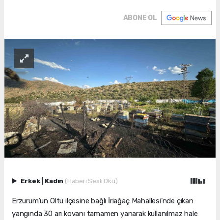
ABONE OL
Erkek
|
Kadın
(Haberi Sesli Oku)
Erzurum’un Oltu ilçesine bağlı İriağaç Mahallesi’nde çıkan
yangında 30 arı kovanı tamamen yanarak kullanılmaz hale