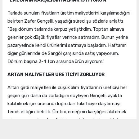
"EMEĞİMİN KARŞILIĞINI ALMAK İSTİYORUM"
Tarlada sunulan fiyatların üretim maliyetlerini karşılamadığını
belirten Zafer Gençelli, yaşadığı süreci şu sözlerle anlattı:
"Beş dönüm tarlamda karpuz yetiştirdim. Toptan almaya
gelenler çok düşük fiyatlar verince satmadım. Bunun yerine
pazaryerinde kendi ürünlerimi satmaya başladım. Haftanın
diğer günlerinde de Sarıgöl çarşısında satış yapıyorum.
Dönüm başına 3-4 ton arasında ürün alıyorum."
ARTAN MALİYETLER ÜRETİCİYİ ZORLUYOR
Artan girdi maliyetleri ile düşük alım fiyatlarının üreticiyi her
geçen gün daha da zorladığını söyleyen Gençelli, ayakta
kalabilmek için ürününü doğrudan tüketiciye ulaştırmayı
tercih ettiğini belirtti. Üretici, emeğinin karşılığını alabilmek
için aracısız satışın kendisi için en doğru yöntem olduğunu
ifade etti.