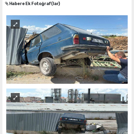
Habere Ek Fotoğraf(lar)