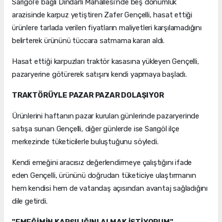
Sarıgöl'e bağlı Dindarlı Mahallesi'nde beş dönümlük
arazisinde karpuz yetiştiren Zafer Gençelli, hasat ettiği
ürünlere tarlada verilen fiyatların maliyetleri karşılamadığını
belirterek ürününü tüccara satmama kararı aldı.
Hasat ettiği karpuzları traktör kasasına yükleyen Gençelli,
pazaryerine götürerek satışını kendi yapmaya başladı.
TRAKTÖRÜYLE PAZAR PAZAR DOLAŞIYOR
Ürünlerini haftanın pazar kurulan günlerinde pazaryerinde
satışa sunan Gençelli, diğer günlerde ise Sarıgöl ilçe
merkezinde tüketicilerle buluştuğunu söyledi.
Kendi emeğini aracısız değerlendirmeye çalıştığını ifade
eden Gençelli, ürününü doğrudan tüketiciye ulaştırmanın
hem kendisi hem de vatandaş açısından avantaj sağladığını
dile getirdi.