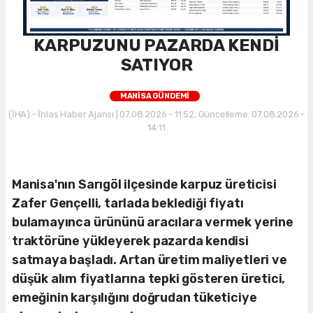
KARPUZUNU PAZARDA KENDİ
SATIYOR
MANİSA GÜNDEMİ
(İHA) - İhlas Haber Ajansı | 07.08.2026 - 11:52, Güncelleme: 07.08.2026 -
14:11
Manisa'nın Sarıgöl ilçesinde karpuz üreticisi
Zafer Gençelli, tarlada beklediği fiyatı
bulamayınca ürününü aracılara vermek yerine
traktörüne yükleyerek pazarda kendisi
satmaya başladı. Artan üretim maliyetleri ve
düşük alım fiyatlarına tepki gösteren üretici,
emeğinin karşılığını doğrudan tüketiciye