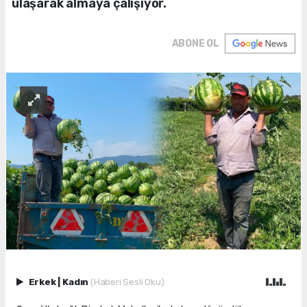
ulaşarak almaya çalışıyor.
ABONE OL
Erkek
|
Kadın
(Haberi Sesli Oku)