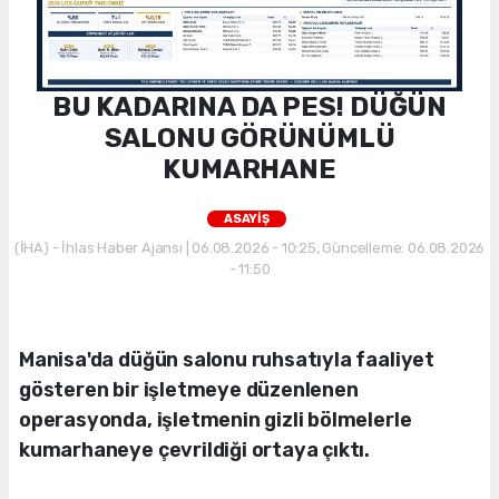
BU KADARINA DA PES! DÜĞÜN
SALONU GÖRÜNÜMLÜ
KUMARHANE
ASAYİŞ
(İHA) - İhlas Haber Ajansı | 06.08.2026 - 10:25, Güncelleme: 06.08.2026
- 11:50
Manisa'da düğün salonu ruhsatıyla faaliyet
gösteren bir işletmeye düzenlenen
operasyonda, işletmenin gizli bölmelerle
kumarhaneye çevrildiği ortaya çıktı.