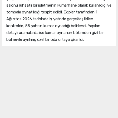
salonu ruhsatlı bir işletmenin kumarhane olarak kullanıldığı ve
tombala oynatıldığı tespit edildi. Ekipler tarafından 1
Ağustos 2026 tarihinde iş yerinde gerçekleştirilen
kontrolde, 55 şahsın kumar oynadığı belirlendi. Yapılan
detaylı aramalarda ise kumar oynanan bölümden gizli bir
bölmeyle ayrılmış özel bir oda ortaya çıkarıldı.
GİZLİ ODA GERÇEĞİ ŞOKE ETTİ
Elektrik anahtarı görünümlü bir düğmeye basılmasıyla açılan,
duvar görünümlü kapının arkasındaki gizli odada; 6 bin 973
adet küçük tombala pulu, 782 adet tombala kağıdı, 270
adet tombala topu, 182 adet büyük pul, 49 adet yaz-boz
kağıdı, 16 adet 52'lik iskambil destesi, 1 adet elektronik
tombala makinesi ve 1 adet kamera kayıt cihazı ele geçirildi.