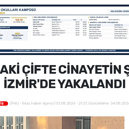
AKİ ÇİFTE CİNAYETİN 
İZMİR'DE YAKALANDI
(İHA) - İhlas Haber Ajansı | 03.08.2026 - 21:21, Güncelleme: 04.08.2026
İŞ