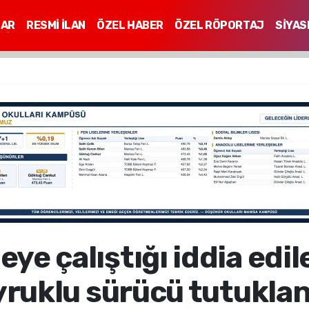
LAR
RESMİ İLAN
ÖZEL HABER
ÖZEL RÖPORTAJ
SİYAS
Mİ
eye çalıştığı iddia edi
yruklu sürücü tutuklan