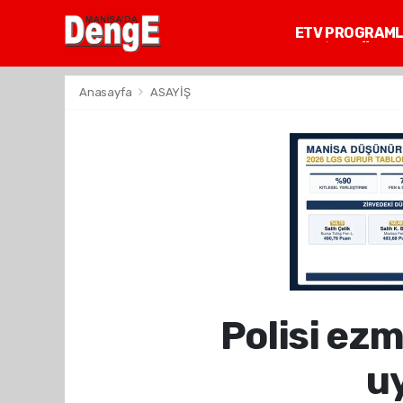
ETV PROGRAM
MANİSA GÜNDE
Anasayfa
ASAYİŞ
Polisi ezm
u