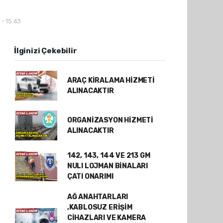
 - 15:43
İlginizi Çekebilir
ARAÇ KİRALAMA HİZMETİ
ALINACAKTIR
ORGANİZASYON HİZMETİ
ALINACAKTIR
142, 143, 144 VE 213 GM
NULI LOJMAN BİNALARI
ÇATI ONARIMI
AĞ ANAHTARLARI
,KABLOSUZ ERİŞİM
CİHAZLARI VE KAMERA