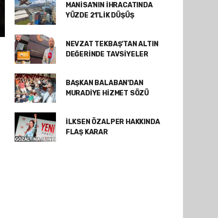
MANİSA'NIN İHRACATINDA
YÜZDE 21'LİK DÜŞÜŞ
NEVZAT TEKBAŞ'TAN ALTIN
DEĞERİNDE TAVSİYELER
BAŞKAN BALABAN'DAN
MURADİYE HİZMET SÖZÜ
İLKSEN ÖZALPER HAKKINDA
FLAŞ KARAR