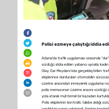
Polisi ezmeye çalıştığı iddia e
Adana’da trafik uygulaması sırasında "dur
sürdüğü iddia edilen yabancı uyruklu kadın
Olay, Gar Meydanı’nda gerçekleştirilen tra
ekiplerince durdurulan otomobilin sürücüs
üzerine aracından inmeyerek uygulama nok
polis memurunun üzerine aracını sürdüğü 
yola atarak muhtemel bir kazadan kurtuld
Polis ekiplerinin kontrollü takibe aldığı sü
yaptıktan sonra yakalandı. Yapılan kontrol