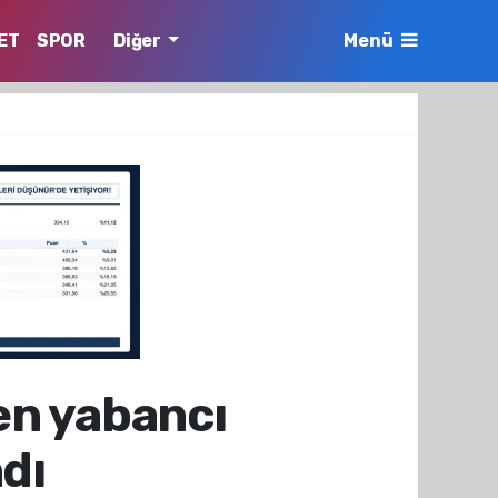
ET
SPOR
Diğer
Menü
len yabancı
dı