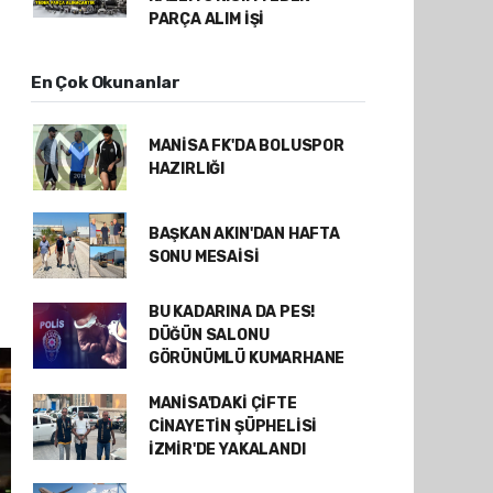
PARÇA ALIM İŞİ
En Çok Okunanlar
MANİSA FK'DA BOLUSPOR
HAZIRLIĞI
BAŞKAN AKIN'DAN HAFTA
SONU MESAİSİ
BU KADARINA DA PES!
DÜĞÜN SALONU
GÖRÜNÜMLÜ KUMARHANE
MANİSA'DAKİ ÇİFTE
CİNAYETİN ŞÜPHELİSİ
İZMİR'DE YAKALANDI