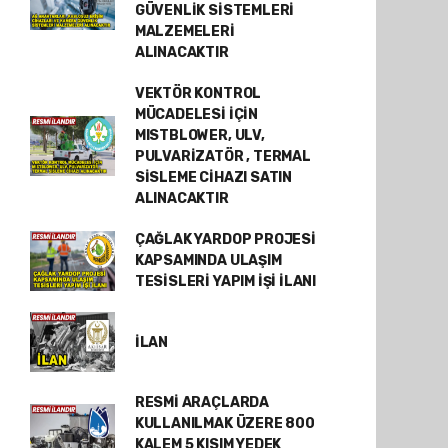
GÜVENLİK SİSTEMLERİ
MALZEMELERİ
ALINACAKTIR
VEKTÖR KONTROL
MÜCADELESİ İÇİN
MISTBLOWER, ULV,
PULVARİZATÖR , TERMAL
SİSLEME CİHAZI SATIN
ALINACAKTIR
ÇAĞLAK YARDOP PROJESİ
KAPSAMINDA ULAŞIM
TESİSLERİ YAPIM İŞİ İLANI
İLAN
RESMİ ARAÇLARDA
KULLANILMAK ÜZERE 800
KALEM 5 KISIM YEDEK