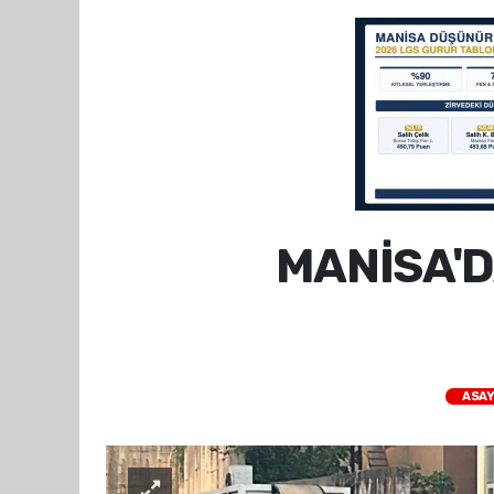
MANİSA'D
ASAY