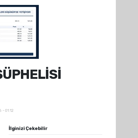
ŞÜPHELİSİ
 - 01:12
İlginizi Çekebilir