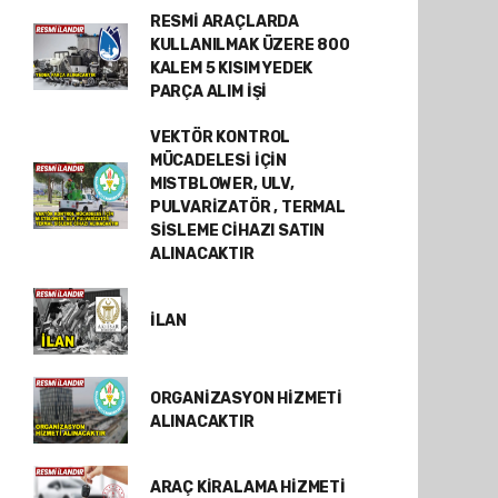
RESMİ ARAÇLARDA
KULLANILMAK ÜZERE 800
KALEM 5 KISIM YEDEK
PARÇA ALIM İŞİ
VEKTÖR KONTROL
MÜCADELESİ İÇİN
MISTBLOWER, ULV,
PULVARİZATÖR , TERMAL
SİSLEME CİHAZI SATIN
ALINACAKTIR
İLAN
ORGANİZASYON HİZMETİ
ALINACAKTIR
ARAÇ KİRALAMA HİZMETİ