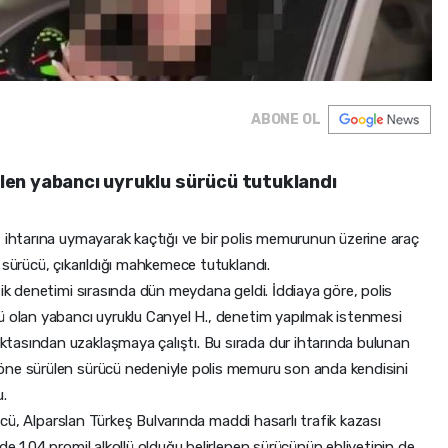
ABONE OL
dilen yabancı uyruklu sürücü tutuklandı
" ihtarına uymayarak kaçtığı ve bir polis memurunun üzerine araç
 sürücü, çıkarıldığı mahkemece tutuklandı.
fik denetimi sırasında dün meydana geldi. İddiaya göre, polis
ü olan yabancı uyruklu Canyel H., denetim yapılmak istenmesi
tasından uzaklaşmaya çalıştı. Bu sırada dur ihtarında bulunan
öne sürülen sürücü nedeniyle polis memuru son anda kendisini
u.
rücü, Alparslan Türkeş Bulvarında maddi hasarlı trafik kazası
de 1.04 promil alkollü olduğu belirlenen sürücünün ehliyetinin de