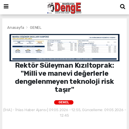
Anasayfa
GENEL
Rektör Süleyman Kızıltoprak:
"Milli ve manevi değerlerle
dengelenmeyen teknoloji risk
taşır"
GENEL
(İHA) - İhlas Haber Ajansı | 09.05.2026 - 12:55, Güncelleme: 09.05.2026 -
12:45