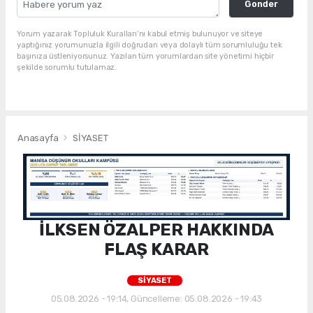
Gonder
Yorum yazarak Topluluk Kuralları’nı kabul etmiş bulunuyor ve siteye
yaptığınız yorumunuzla ilgili doğrudan veya dolaylı tüm sorumluluğu tek
başınıza üstleniyorsunuz. Yazılan tüm yorumlardan site yönetimi hiçbir
şekilde sorumlu tutulamaz.
Anasayfa
SİYASET
İLKSEN ÖZALPER HAKKINDA
FLAŞ KARAR
SİYASET
05.08.2026 - 19:14, Güncelleme: 05.08.2026 - 19:43