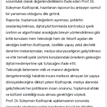
sorumluluk olarak değerlendirdiklerini ifade eden Prof. Dr.
Süleyman Kızıltoprak, hazırlanan raporun bu anlayışın somut
bir yansıması olduğunu dile getirdi.
Raporda; toplumsal değerlerin aşınması, şiddetin
sıradanlaştırılması, dijital platformlarda kontrolsüz içerik
üretimi ve algoritmalar aracılığıyla bireyin yönlendirilmesi gibi
kritik konuların hem teknolojik hem de felsefi açıdan ele
alındığını belirten Kızıltoprak, özellikle yapay zekâ destekli
denetim mekanizmaları, medya okuryazarlığının geliştirilmesi
ve etik temelli içerik üretimi konularındaki önerilerin geleceğin
dijital medeniyetine ışık tutacağını ifade etti.
Teknolojik ilerlemenin milli ve manevi değerlerle
dengelenmediği takdirde insanı merkeze almayan bir yapıya
dönüşebileceğine dikkat çeken Kızıltoprak, medya alanında
geliştirilecek her politikanın insan onurunu, toplumsal ahlakı
ve kültürel sürekliliği esas alması gerektiğini söyledi.
Prof. Dr. Süleyman Kızıltoprak açıklamasının sonunda,