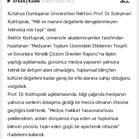
Erkek
|
Kadın
(Haberi Sesli Oku)
Kütahya Dumlupınar Üniversitesi Rektörü Prof. Dr. Süleyman
Kızıltoprak, "Milli ve manevi değerlerle dengelenmeyen
teknoloji risk taşır" dedi.
Rektör Kızıltoprak, üniversite akademisyenleri tarafından
hazırlanan "Medyanın Toplum Üzerindeki Etkilerinin Tespiti
ve Sorunlara Yönelik Çözüm Önerileri Raporu"na ilişkin
yaptığı açıklamada, günümüz medya yapısının yalnızca
teknik bir iletişim alanı olmadığını, toplumsal bilinçten
kültürel değerlere kadar geniş bir etki alanına sahip olduğunu
vurguladı.
Prof. Dr. Kızıltoprak açıklamasında, bilgi çağında medyanın
yalnızca verilerin dolaşıma girdiği bir mecra olmanın ötesine
geçtiğini belirterek, "Medya; hakikat tasavvurumuzu
şekillendiren, anlam dünyamızı inşa eden ve toplumsal
bilincin yönünü tayin eden güçlü bir epistemik cihazdır"
ifadelerini kullandı.