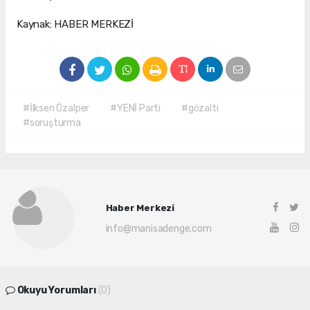
Kaynak: HABER MERKEZİ
#İlksen Özalper
#YENİ Parti
#gözaltı
#soruşturma
Haber Merkezi
info@manisadenge.com
Okuyu Yorumları
(0)