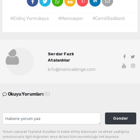
#Erdinç Yumrukaya
#Manisaspor
#Cemil Badikanlı
Serdar Fazlı
Atalanlılar
info@manisadenge.com
Okuyu Yorumları
(0)
Gonder
Yorum yazarak Topluluk Kuralları’nı kabul etmiş bulunuyor ve siteye yaptığınız
yorumunuzla ilgili doğrudan veya dolaylı tüm sorumluluğu tek başınıza