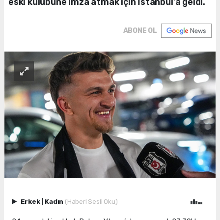
eski kulübüne imza atmak için İstanbul’a geldi.
ABONE OL
Erkek
|
Kadın
(Haberi Sesli Oku)