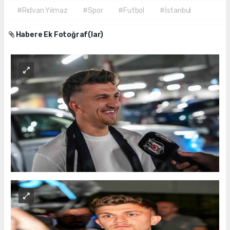
#Rıdvan Yılmaz
#Spor
#Futbol
#İstanbul
Habere Ek Fotoğraf(lar)