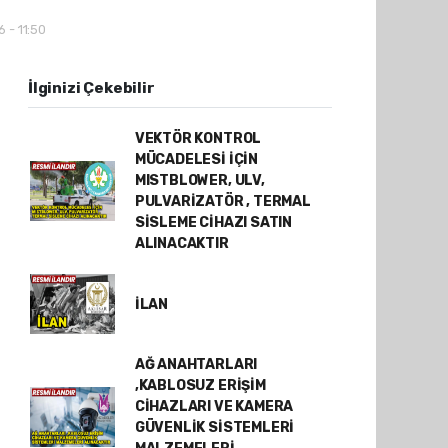
 - 11:50
İlginizi Çekebilir
VEKTÖR KONTROL
MÜCADELESİ İÇİN
MISTBLOWER, ULV,
PULVARİZATÖR , TERMAL
SİSLEME CİHAZI SATIN
ALINACAKTIR
İLAN
AĞ ANAHTARLARI
,KABLOSUZ ERİŞİM
CİHAZLARI VE KAMERA
GÜVENLİK SİSTEMLERİ