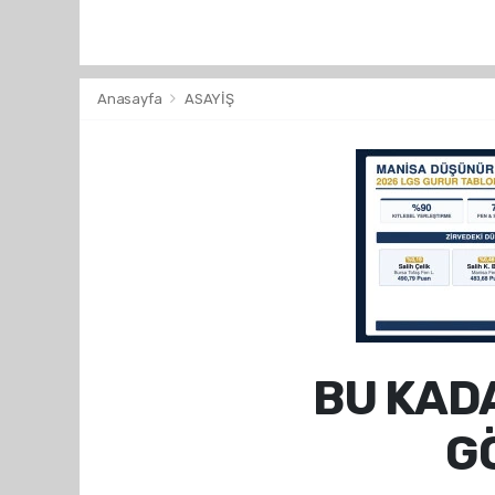
Anasayfa
ASAYİŞ
BU KAD
G