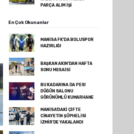
PARÇA ALIM İŞİ
En Çok Okunanlar
MANİSA FK'DA BOLUSPOR
HAZIRLIĞI
BAŞKAN AKIN'DAN HAFTA
SONU MESAİSİ
BU KADARINA DA PES!
DÜĞÜN SALONU
GÖRÜNÜMLÜ KUMARHANE
MANİSA'DAKİ ÇİFTE
CİNAYETİN ŞÜPHELİSİ
İZMİR'DE YAKALANDI