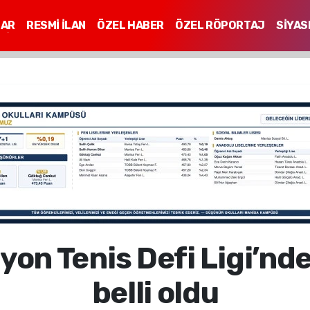
LAR
RESMİ İLAN
ÖZEL HABER
ÖZEL RÖPORTAJ
SİYAS
Mİ
inyon Tenis Defi Ligi’n
belli oldu