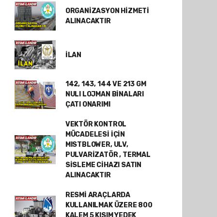
ORGANİZASYON HİZMETİ
ALINACAKTIR
İLAN
142, 143, 144 VE 213 GM
NULI LOJMAN BİNALARI
ÇATI ONARIMI
VEKTÖR KONTROL
MÜCADELESİ İÇİN
MISTBLOWER, ULV,
PULVARİZATÖR , TERMAL
SİSLEME CİHAZI SATIN
ALINACAKTIR
RESMİ ARAÇLARDA
KULLANILMAK ÜZERE 800
KALEM 5 KISIM YEDEK