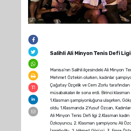
Salihli Ali Minyon Tenis Defi Lig
Manisa’nın Salihli ilçesindeki Ali Minyon 
Mehmet Öztekin olurken, kadınlar şampiyo
Çağatay Özçelik ve Cem Zorlu tarafından or
müsabakaları ile sona erdi. Birinci klasm
1.Klasman şampiyonluğuna ulaşırken, Gökç
oldu. 1.Klasmanda 2.Yusuf Özcan, Kadınlar
Ali Minyon Tenis Defi ligi 2.Klasman kadın
Özkoyuncu, 2. Klasman şampiyonu Ali Özda
İzmirlioğlu, 2. Hikmet Görücü, 3. Emre Öz