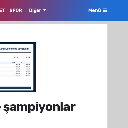
ET
SPOR
Diğer
Menü
de şampiyonlar