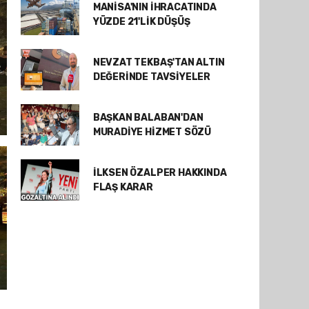
MANİSA'NIN İHRACATINDA
YÜZDE 21'LİK DÜŞÜŞ
NEVZAT TEKBAŞ'TAN ALTIN
DEĞERİNDE TAVSİYELER
BAŞKAN BALABAN'DAN
MURADİYE HİZMET SÖZÜ
İLKSEN ÖZALPER HAKKINDA
FLAŞ KARAR