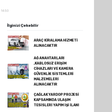
- 14:50
İlginizi Çekebilir
ARAÇ KİRALAMA HİZMETİ
ALINACAKTIR
AĞ ANAHTARLARI
,KABLOSUZ ERİŞİM
CİHAZLARI VE KAMERA
GÜVENLİK SİSTEMLERİ
MALZEMELERİ
ALINACAKTIR
ÇAĞLAK YARDOP PROJESİ
KAPSAMINDA ULAŞIM
TESİSLERİ YAPIM İŞİ İLANI