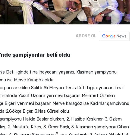
ABONE OL
i’nde şampiyonlar belli oldu
Tenis Defi liginde final heyecanı yaşandı. Klasman şampiyonu
nu ise Merve Karagöz oldu.
ganize edilen Salihli Ali Minyon Tenis Defi Ligi, oynanan final
an finalinde Yusuf Özcan’ı yenmeyi başaran Mehmet Öztekin
e Biçer’i yenmeyi başaran Merve Karagöz ise Kadınlar şampiyonu
da 2.Gökçe Biçer, 3.Nas Gürsel oldu.
 şampiyonu Halide Besler olurken, 2. Hasibe Keskiner, 3. Özlem
ş, 2. Mustafa Keleş, 3. Ömer Saçlı, 3. Klasman şampiyonu Cihan
tekin, 4. Klasman Şampiyonu Özgür Kocabıyık, 2. Ayhan Akbulut, 3.