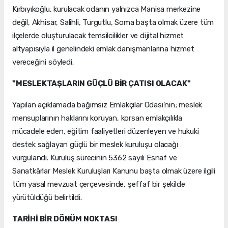
Kırbıyıkoğlu, kurulacak odanın yalnızca Manisa merkezine
değil, Akhisar, Salihli, Turgutlu, Soma başta olmak üzere tüm
ilçelerde oluşturulacak temsilcilikler ve dijital hizmet
altyapısıyla il genelindeki emlak danışmanlarına hizmet
vereceğini söyledi.
"MESLEKTAŞLARIN GÜÇLÜ BİR ÇATISI OLACAK"
Yapılan açıklamada bağımsız Emlakçılar Odası'nın; meslek
mensuplarının haklarını koruyan, korsan emlakçılıkla
mücadele eden, eğitim faaliyetleri düzenleyen ve hukuki
destek sağlayan güçlü bir meslek kuruluşu olacağı
vurgulandı. Kuruluş sürecinin 5362 sayılı Esnaf ve
Sanatkârlar Meslek Kuruluşları Kanunu başta olmak üzere ilgili
tüm yasal mevzuat çerçevesinde, şeffaf bir şekilde
yürütüldüğü belirtildi.
TARİHİ BİR DÖNÜM NOKTASI