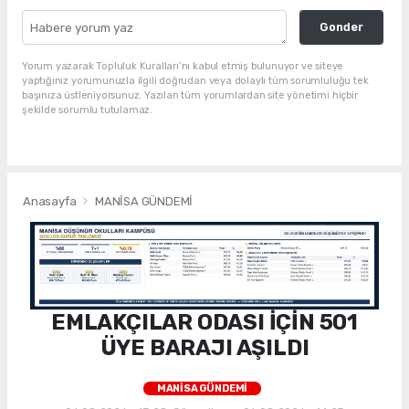
Gonder
Yorum yazarak Topluluk Kuralları’nı kabul etmiş bulunuyor ve siteye
yaptığınız yorumunuzla ilgili doğrudan veya dolaylı tüm sorumluluğu tek
başınıza üstleniyorsunuz. Yazılan tüm yorumlardan site yönetimi hiçbir
şekilde sorumlu tutulamaz.
Anasayfa
MANİSA GÜNDEMİ
EMLAKÇILAR ODASI İÇİN 501
ÜYE BARAJI AŞILDI
MANİSA GÜNDEMİ