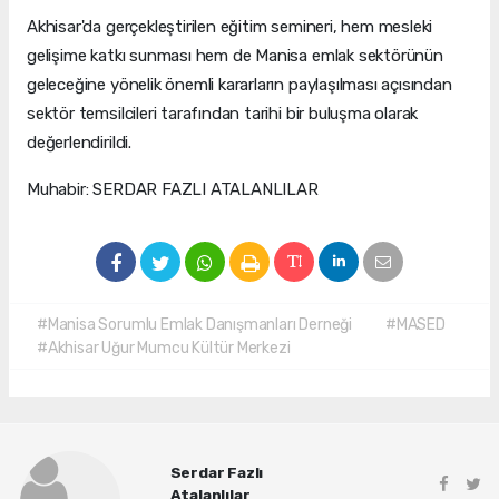
Akhisar'da gerçekleştirilen eğitim semineri, hem mesleki
gelişime katkı sunması hem de Manisa emlak sektörünün
geleceğine yönelik önemli kararların paylaşılması açısından
sektör temsilcileri tarafından tarihi bir buluşma olarak
değerlendirildi.
Muhabir: SERDAR FAZLI ATALANLILAR
#Manisa Sorumlu Emlak Danışmanları Derneği
#MASED
#Akhisar Uğur Mumcu Kültür Merkezi
Serdar Fazlı
Atalanlılar