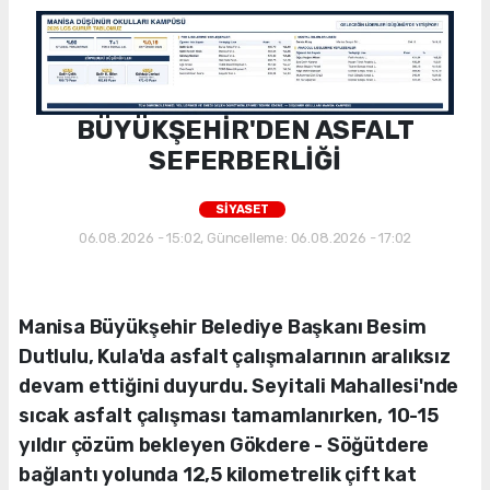
BÜYÜKŞEHİR'DEN ASFALT
SEFERBERLİĞİ
SİYASET
06.08.2026 - 15:02, Güncelleme: 06.08.2026 - 17:02
Manisa Büyükşehir Belediye Başkanı Besim
Dutlulu, Kula'da asfalt çalışmalarının aralıksız
devam ettiğini duyurdu. Seyitali Mahallesi'nde
sıcak asfalt çalışması tamamlanırken, 10-15
yıldır çözüm bekleyen Gökdere - Söğütdere
bağlantı yolunda 12,5 kilometrelik çift kat