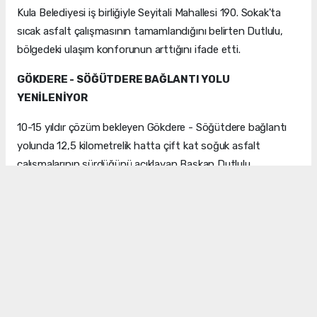
Kula Belediyesi iş birliğiyle Seyitali Mahallesi 190. Sokak'ta
sıcak asfalt çalışmasının tamamlandığını belirten Dutlulu,
bölgedeki ulaşım konforunun arttığını ifade etti.
GÖKDERE - SÖĞÜTDERE BAĞLANTI YOLU
YENİLENİYOR
10-15 yıldır çözüm bekleyen Gökdere - Söğütdere bağlantı
yolunda 12,5 kilometrelik hatta çift kat soğuk asfalt
çalışmalarının sürdüğünü açıklayan Başkan Dutlulu,
"Manisa'mızın her noktasına güvenli ve konforlu ulaşım için
durmadan çalışıyoruz" ifadelerini kullandı.
Editör: PINAR ÖZEL
#Manisa
#büyükşehir
#belediye
#başkan