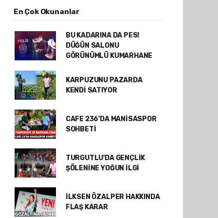
En Çok Okunanlar
BU KADARINA DA PES!
DÜĞÜN SALONU
GÖRÜNÜMLÜ KUMARHANE
KARPUZUNU PAZARDA
KENDİ SATIYOR
CAFE 236'DA MANİSASPOR
SOHBETİ
TURGUTLU'DA GENÇLİK
ŞÖLENİNE YOĞUN İLGİ
İLKSEN ÖZALPER HAKKINDA
FLAŞ KARAR