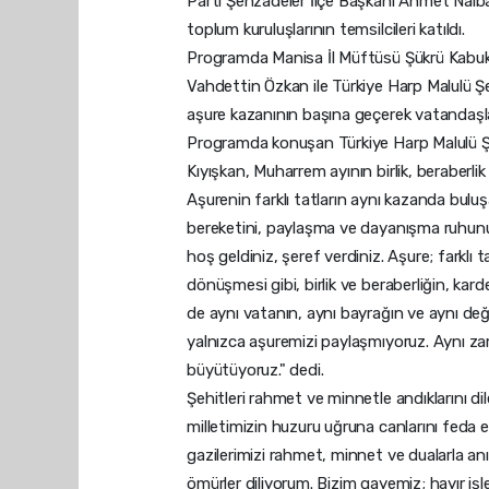
Parti Şehzadeler İlçe Başkanı Ahmet Nalba
toplum kuruluşlarının temsilcileri katıldı.
Programda Manisa İl Müftüsü Şükrü Kabukç
Vahdettin Özkan ile Türkiye Harp Malulü Ş
aşure kazanının başına geçerek vatandaşla
Programda konuşan Türkiye Harp Malulü Şe
Kıyışkan, Muharrem ayının birlik, beraberlik 
Aşurenin farklı tatların aynı kazanda bulu
bereketini, paylaşma ve dayanışma ruhunu
hoş geldiniz, şeref verdiniz. Aşure; farklı 
dönüşmesi gibi, birlik ve beraberliğin, karde
de aynı vatanın, aynı bayrağın ve aynı değ
yalnızca aşuremizi paylaşmıyoruz. Aynı z
büyütüyoruz." dedi.
Şehitleri rahmet ve minnetle andıklarını di
milletimizin huzuru uğruna canlarını feda 
gazilerimizi rahmet, minnet ve dualarla a
ömürler diliyorum. Bizim gayemiz; hayır işle