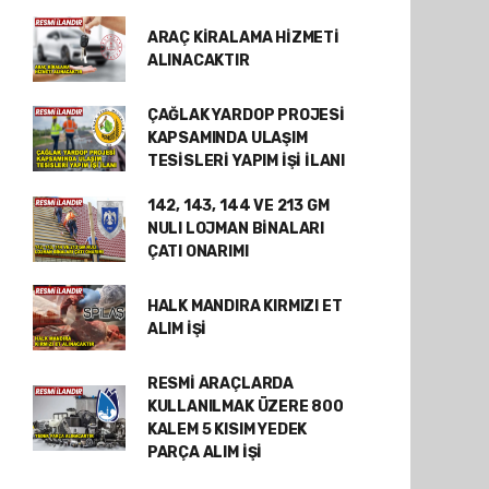
ARAÇ KİRALAMA HİZMETİ
ALINACAKTIR
ÇAĞLAK YARDOP PROJESİ
KAPSAMINDA ULAŞIM
TESİSLERİ YAPIM İŞİ İLANI
142, 143, 144 VE 213 GM
NULI LOJMAN BİNALARI
ÇATI ONARIMI
HALK MANDIRA KIRMIZI ET
ALIM İŞİ
RESMİ ARAÇLARDA
KULLANILMAK ÜZERE 800
KALEM 5 KISIM YEDEK
PARÇA ALIM İŞİ