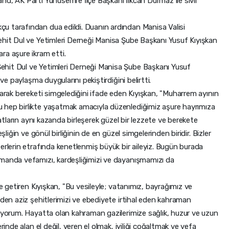
nd, AK Parti Yunusemre İlçe Başkanı İlkcan Durmaz ile sivil
u tarafından dua edildi. Duanın ardından Manisa Valisi
ehit Dul ve Yetimleri Derneği Manisa Şube Başkanı Yusuf Kıyışkan
ra aşure ikram etti.
hit Dul ve Yetimleri Derneği Manisa Şube Başkanı Yusuf
ve paylaşma duygularını pekiştirdiğini belirtti.
şarak bereketi simgelediğini ifade eden Kıyışkan, "Muharrem ayının
 hep birlikte yaşatmak amacıyla düzenlediğimiz aşure hayrımıza
tatların aynı kazanda birleşerek güzel bir lezzete ve berekete
şliğin ve gönül birliğinin de en güzel simgelerinden biridir. Bizler
erlerin etrafında kenetlenmiş büyük bir aileyiz. Bugün burada
amanda vefamızı, kardeşliğimizi ve dayanışmamızı da
le getiren Kıyışkan, "Bu vesileyle; vatanımız, bayrağımız ve
eden aziz şehitlerimizi ve ebediyete irtihal eden kahraman
nıyorum. Hayatta olan kahraman gazilerimize sağlık, huzur ve uzun
rinde alan el değil, veren el olmak, iyiliği çoğaltmak ve vefa