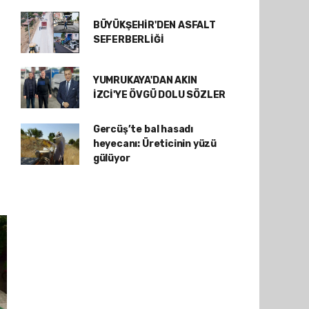
BÜYÜKŞEHİR'DEN ASFALT
SEFERBERLİĞİ
YUMRUKAYA'DAN AKIN
İZCİ'YE ÖVGÜ DOLU SÖZLER
Gercüş’te bal hasadı
heyecanı: Üreticinin yüzü
gülüyor