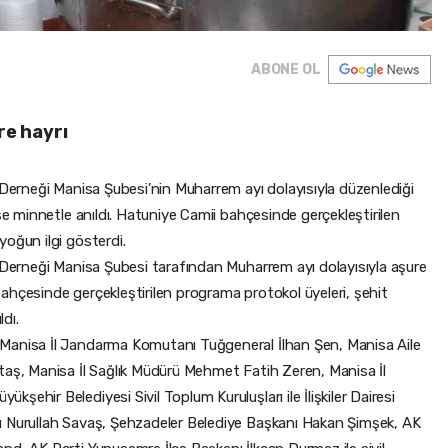
ABONE OL
re hayrı
 Derneği Manisa Şubesi’nin Muharrem ayı dolayısıyla düzenlediği
ise minnetle anıldı. Hatuniye Camii bahçesinde gerçekleştirilen
yoğun ilgi gösterdi.
i Derneği Manisa Şubesi tarafından Muharrem ayı dolayısıyla aşure
ahçesinde gerçekleştirilen programa protokol üyeleri, şehit
ldı.
Manisa İl Jandarma Komutanı Tuğgeneral İlhan Şen, Manisa Aile
taş, Manisa İl Sağlık Müdürü Mehmet Fatih Zeren, Manisa İl
ehir Belediyesi Sivil Toplum Kuruluşları ile İlişkiler Dairesi
ı Nurullah Savaş, Şehzadeler Belediye Başkanı Hakan Şimşek, AK