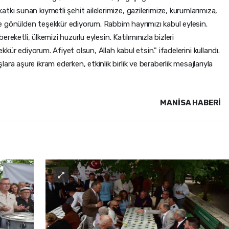
tkı sunan kıymetli şehit ailelerimize, gazilerimize, kurumlarımıza,
e gönülden teşekkür ediyorum. Rabbim hayrımızı kabul eylesin.
bereketli, ülkemizi huzurlu eylesin. Katılımınızla bizleri
ekkür ediyorum. Afiyet olsun, Allah kabul etsin." ifadelerini kullandı.
ra aşure ikram ederken, etkinlik birlik ve beraberlik mesajlarıyla
MANISA HABERİ