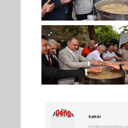
Editör
info@manisadenge.c