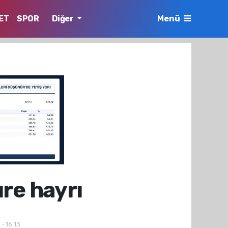
ET
SPOR
Diğer
Menü
ure hayrı
- 16:13