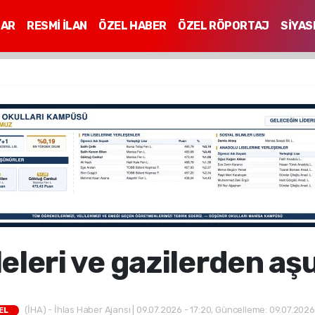
LAR
RESMİ İLAN
ÖZEL HABER
ÖZEL RÖPORTAJ
SİYAS
Mİ
leleri ve gazilerden aş
(İHA) - İhlas Haber Ajansı | 09.07.2026 - 17:20, Güncelleme: 09.07.2026 
EL