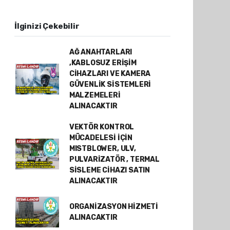
İlginizi Çekebilir
AĞ ANAHTARLARI
,KABLOSUZ ERİŞİM
CİHAZLARI VE KAMERA
GÜVENLİK SİSTEMLERİ
MALZEMELERİ
ALINACAKTIR
VEKTÖR KONTROL
MÜCADELESİ İÇİN
MISTBLOWER, ULV,
PULVARİZATÖR , TERMAL
SİSLEME CİHAZI SATIN
ALINACAKTIR
ORGANİZASYON HİZMETİ
ALINACAKTIR