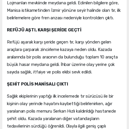
Lojmanları mevkiinde meydana geldi. Edinilen bilgilere göre,
Manisa istikametinden İzmir yönüne seyir halinde olan tır, ilk
belirlemelere göre fren arızası nedeniyle kontrolden çıktı.
REFÜJÜ AŞTI, KARŞI ŞERİDE GEÇTİ
Refüjü aşarak karşı şeride geçen tır, karşı yönden gelen
araçlara çarparak zincirleme kazaya neden oldu. Kazada
aralarında bir polis aracının da bulunduğu toplam 10 araçta
büyük hasar meydana geldi. İhbar üzerine olay yerine çok
sayıda sağlık, itfaiye ve polis ekibi sevk edildi.
ŞEHİT POLİS MANİSALI ÇIKTI
Sağlık ekiplerinin yaptığı ilk incelemede tır sürücüsü ile bir
kişinin olay yerinde hayatını kaybettiği belirlenirken, ağır
yaralanan polis memuru Serkan Hızlı kaldırıldığı hastanede
şehit oldu. Kazada yaralanan diğer vatandaşların
tedavilerinin sürdüğü öğrenildi. Olayla ilgili geniş çaplı