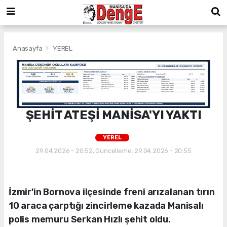
Anasayfa
YEREL
ŞEHİT ATEŞİ MANİSA'YI YAKTI
YEREL
29.04.2026 - 20:52, Güncelleme: 29.04.2026 - 20:55
İzmir'in Bornova ilçesinde freni arızalanan tırın
10 araca çarptığı zincirleme kazada Manisalı
polis memuru Serkan Hızlı şehit oldu.