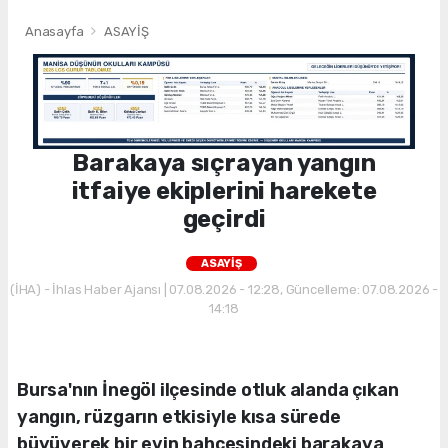
Anasayfa
ASAYİŞ
Barakaya sıçrayan yangın
itfaiye ekiplerini harekete
geçirdi
ASAYİŞ
(İHA) - İhlas Haber Ajansı | 07.08.2026 - 12:28, Güncelleme: 07.08.2026 -
14:18
Bursa'nın İnegöl ilçesinde otluk alanda çıkan
yangın, rüzgarın etkisiyle kısa sürede
büyüyerek bir evin bahçesindeki barakaya