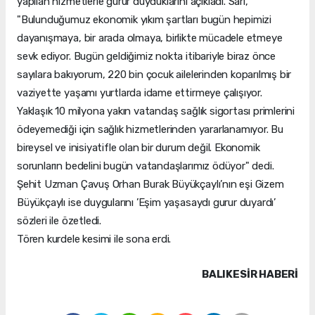
yapılan hizmetlerle gurur duyduklarını açıkladı. Sarı,
"Bulunduğumuz ekonomik yıkım şartları bugün hepimizi
dayanışmaya, bir arada olmaya, birlikte mücadele etmeye
sevk ediyor. Bugün geldiğimiz nokta itibariyle biraz önce
sayılara bakıyorum, 220 bin çocuk ailelerinden koparılmış bir
vaziyette yaşamı yurtlarda idame ettirmeye çalışıyor.
Yaklaşık 10 milyona yakın vatandaş sağlık sigortası primlerini
ödeyemediği için sağlık hizmetlerinden yararlanamıyor. Bu
bireysel ve inisiyatifle olan bir durum değil. Ekonomik
sorunların bedelini bugün vatandaşlarımız ödüyor" dedi.
Şehit Uzman Çavuş Orhan Burak Büyükçaylı’nın eşi Gizem
Büyükçaylı ise duygularını ’Eşim yaşasaydı gurur duyardı’
sözleri ile özetledi.
Tören kurdele kesimi ile sona erdi.
BALIKESIR HABERİ