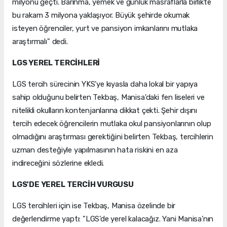
milyonu geçti. Barınma, yemek ve günlük masraflarla birlikte
bu rakam 3 milyona yaklaşıyor. Büyük şehirde okumak
isteyen öğrenciler, yurt ve pansiyon imkanlarını mutlaka
araştırmalı" dedi.
LGS YEREL TERCİHLERİ
LGS tercih sürecinin YKS'ye kıyasla daha lokal bir yapıya
sahip olduğunu belirten Tekbaş, Manisa'daki fen liseleri ve
nitelikli okulların kontenjanlarına dikkat çekti. Şehir dışını
tercih edecek öğrencilerin mutlaka okul pansiyonlarının olup
olmadığını araştırması gerektiğini belirten Tekbaş, tercihlerin
uzman desteğiyle yapılmasının hata riskini en aza
indireceğini sözlerine ekledi.
LGS'DE YEREL TERCİH VURGUSU
LGS tercihleri için ise Tekbaş, Manisa özelinde bir
değerlendirme yaptı: "LGS'de yerel kalacağız. Yani Manisa'nın