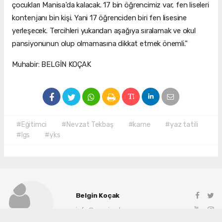
çocukları Manisa'da kalacak. 17 bin öğrencimiz var, fen liseleri
kontenjanı bin kişi. Yani 17 öğrenciden biri fen lisesine
yerleşecek. Tercihleri yukarıdan aşağıya sıralamak ve okul
pansiyonunun olup olmamasına dikkat etmek önemli."
Muhabir: BELGİN KOÇAK
#Eğitimci
#Nevzat Tekbaş
#karne
#yaz tatili
#lgs
#yks
Belgin Koçak
info@manisadenge.com