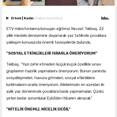
Erkek
|
Kadın
(Haberi Sesli Oku)
ETV mikrofonlarına konuşan eğitimci Nevzat Tekbaş, 22
yıllık mesleki deneyimine dayanarak yaz tatilinde çocuklara
yaklaşım konusunda önemli tavsiyelerde bulundu.
"SOSYAL ETKİNLİKLERİ ISRARLA ÖNERİYORUM"
Tekbaş, "Yazı zehir etmeden küçük küçük özellikle sınav
gruplarının hazırlık yapmalarını öneriyorum. Bunun yanında
sosyalleşmeleri, havuza gitmeleri, sosyal etkinliklere
katılmalarını ısrarla öneriyorum. Ailelerimizin en azından iki
aylık yaz döneminde çocuklara baskı yapmamaları. Çünkü
yeteri kadar sorumluluk Eylül'den itibaren alınacak."
"NİTELİK ÖNEMLİ, NİCELİK DEĞİL"