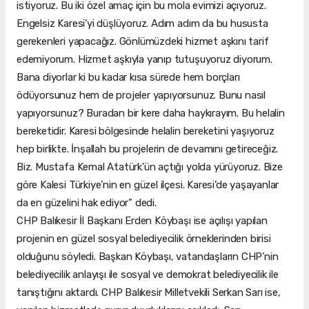
istiyoruz. Bu iki özel amaç için bu mola evimizi açıyoruz.
Engelsiz Karesi’yi düşlüyoruz. Adım adım da bu hususta
gerekenleri yapacağız. Gönlümüzdeki hizmet aşkını tarif
edemiyorum. Hizmet aşkıyla yanıp tutuşuyoruz diyorum.
Bana diyorlar ki bu kadar kısa sürede hem borçları
ödüyorsunuz hem de projeler yapıyorsunuz. Bunu nasıl
yapıyorsunuz? Buradan bir kere daha haykırayım. Bu helalin
bereketidir. Karesi bölgesinde helalin bereketini yaşıyoruz
hep birlikte. İnşallah bu projelerin de devamını getireceğiz.
Biz. Mustafa Kemal Atatürk’ün açtığı yolda yürüyoruz. Bize
göre Kalesi Türkiye’nin en güzel ilçesi. Karesi’de yaşayanlar
da en güzelini hak ediyor" dedi.
CHP Balıkesir İl Başkanı Erden Köybaşı ise açılışı yapılan
projenin en güzel sosyal belediyecilik örneklerinden birisi
olduğunu söyledi. Başkan Köybaşı, vatandaşların CHP’nin
belediyecilik anlayışı ile sosyal ve demokrat belediyecilik ile
tanıştığını aktardı. CHP Balıkesir Milletvekili Serkan Sarı ise,