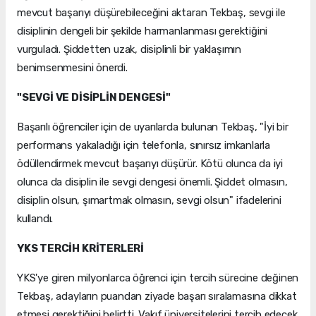
mevcut başarıyı düşürebileceğini aktaran Tekbaş, sevgi ile
disiplinin dengeli bir şekilde harmanlanması gerektiğini
vurguladı. Şiddetten uzak, disiplinli bir yaklaşımın
benimsenmesini önerdi.
"SEVGİ VE DİSİPLİN DENGESİ"
Başarılı öğrenciler için de uyarılarda bulunan Tekbaş, "İyi bir
performans yakaladığı için telefonla, sınırsız imkanlarla
ödüllendirmek mevcut başarıyı düşürür. Kötü olunca da iyi
olunca da disiplin ile sevgi dengesi önemli. Şiddet olmasın,
disiplin olsun, şımartmak olmasın, sevgi olsun" ifadelerini
kullandı.
YKS TERCİH KRİTERLERİ
YKS'ye giren milyonlarca öğrenci için tercih sürecine değinen
Tekbaş, adayların puandan ziyade başarı sıralamasına dikkat
etmesi gerektiğini belirtti. Vakıf üniversitelerini tercih edecek