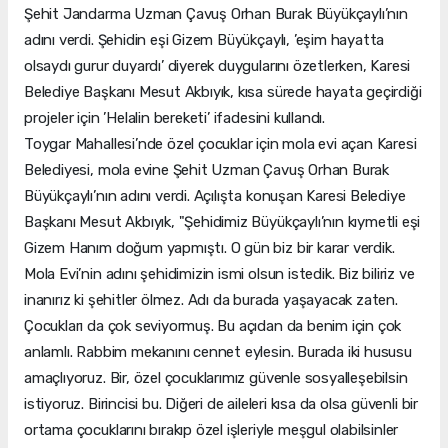
Şehit Jandarma Uzman Çavuş Orhan Burak Büyükçaylı’nın
adını verdi. Şehidin eşi Gizem Büyükçaylı, ’eşim hayatta
olsaydı gurur duyardı’ diyerek duygularını özetlerken, Karesi
Belediye Başkanı Mesut Akbıyık, kısa sürede hayata geçirdiği
projeler için ’Helalin bereketi’ ifadesini kullandı.
Toygar Mahallesi’nde özel çocuklar için mola evi açan Karesi
Belediyesi, mola evine Şehit Uzman Çavuş Orhan Burak
Büyükçaylı’nın adını verdi. Açılışta konuşan Karesi Belediye
Başkanı Mesut Akbıyık, "Şehidimiz Büyükçaylı’nın kıymetli eşi
Gizem Hanım doğum yapmıştı. O gün biz bir karar verdik.
Mola Evi’nin adını şehidimizin ismi olsun istedik. Biz biliriz ve
inanırız ki şehitler ölmez. Adı da burada yaşayacak zaten.
Çocukları da çok seviyormuş. Bu açıdan da benim için çok
anlamlı. Rabbim mekanını cennet eylesin. Burada iki hususu
amaçlıyoruz. Bir, özel çocuklarımız güvenle sosyalleşebilsin
istiyoruz. Birincisi bu. Diğeri de aileleri kısa da olsa güvenli bir
ortama çocuklarını bırakıp özel işleriyle meşgul olabilsinler