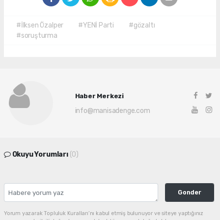
#İlksen Özalper
#YENİ Parti
#gözaltı
#soruşturma
Haber Merkezi
info@manisadenge.com
Okuyu Yorumları
(0)
Gonder
Yorum yazarak Topluluk Kuralları’nı kabul etmiş bulunuyor ve siteye yaptığınız