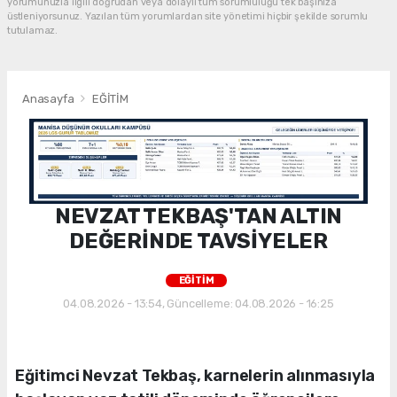
yorumunuzla ilgili doğrudan veya dolaylı tüm sorumluluğu tek başınıza
üstleniyorsunuz. Yazılan tüm yorumlardan site yönetimi hiçbir şekilde sorumlu
tutulamaz.
Anasayfa
EĞİTİM
NEVZAT TEKBAŞ'TAN ALTIN
DEĞERİNDE TAVSİYELER
EĞİTİM
04.08.2026 - 13:54, Güncelleme: 04.08.2026 - 16:25
Eğitimci Nevzat Tekbaş, karnelerin alınmasıyla