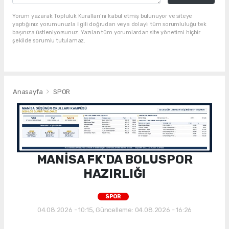
Yorum yazarak Topluluk Kuralları’nı kabul etmiş bulunuyor ve siteye
yaptığınız yorumunuzla ilgili doğrudan veya dolaylı tüm sorumluluğu tek
başınıza üstleniyorsunuz. Yazılan tüm yorumlardan site yönetimi hiçbir
şekilde sorumlu tutulamaz.
Anasayfa
SPOR
MANİSA FK'DA BOLUSPOR
HAZIRLIĞI
SPOR
04.08.2026 - 10:15, Güncelleme: 04.08.2026 - 16:26