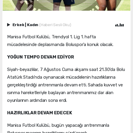
Erkek
|
Kadın
(Haberi Sesli Oku)
Manisa Futbol Kulübü, Trendyol 1. Lig 1. hafta
mücadelesinde deplasmanda Boluspor’a konuk olacak.
YOĞUN TEMPO DEVAM EDİYOR
Siyah-beyazlılar, 7 Ağustos Cuma akşamı saat 21.30’da Bolu
Atatürk Stadı’nda oynanacak mücadelenin hazırlıklarına
gerçekleştirdiği antrenmanla devam etti. Sahada kuvvet ve
ısınma hareketleriyle başlayan antrenmanımız dar alan
oyunlarının ardından sona erdi.
HAZIRLIKLAR DEVAM EDECEK
Manisa Futbol Kulübü, bugün yapacağı antrenmanla
Boluspor maçının hazırlıklarını sürdürecek.