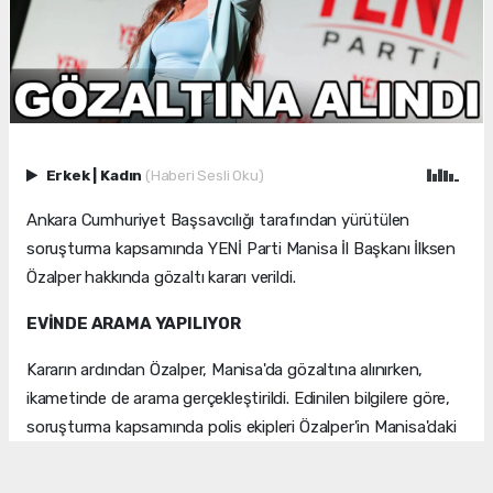
Erkek
|
Kadın
(Haberi Sesli Oku)
Ankara Cumhuriyet Başsavcılığı tarafından yürütülen
soruşturma kapsamında YENİ Parti Manisa İl Başkanı İlksen
Özalper hakkında gözaltı kararı verildi.
EVİNDE ARAMA YAPILIYOR
Kararın ardından Özalper, Manisa'da gözaltına alınırken,
ikametinde de arama gerçekleştirildi. Edinilen bilgilere göre,
soruşturma kapsamında polis ekipleri Özalper'in Manisa'daki
evinde arama yaptı. Aramanın ardından gözaltına alınan
Özalper'in emniyetteki işlemleri sürüyor.