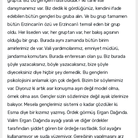
grupta. Biz bu gençleri nasıl bulduk? İki tane lise
danışmanımız var. Biz dedik ki gördüğünüz, kendini ifade
edebilen bütün gençleri bu gruba alın. Ve bu grup tamamen
bütün Erzincan’ın özü ve Erzincan’ı temsil eden bir grup
oldu. Her liseden var, her gruptan var, her bakış açısının
olduğu bir grup. Burada aynı zamanda bütün birim
amirlerimiz de var. Vali yardımcılarımız, emniyet müdürü,
jandarma komutanı. Burada enteresan olan şu. Biz burada
şöyle yazacaksınız, böyle yazacaksınız, bize şöyle
diyeceksiniz diye hiçbir şey demedik. Bu gençlerin
psikolojisini anlamak için çok değerli. Bizim bir söylemimiz
var. Diyoruz ki artık asır konuşma aşırı değil model olma,
örnek olma asrı. Gençler sizin sözlerinize değil ayak izlerinize
bakıyor. Mesela gençlerimiz sistemi o kadar çözdüler ki.
Esma diye bir kızımız yazmış. Ördek görmüş Ergan Dağında.
Valim Ergan Dağında ayağı yaralı ve diğer ördekler
tarafından şiddet gören bir ördeğe rastladık. Sol ayağını
kullanamıyor ve suda yüzemiyor. Gereğinin yapılmasını arz