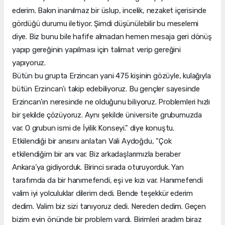
ederim. Bakın inanılmaz bir üslup, incelik, nezaket içerisinde
gördüğü durumu iletiyor. Şimdi düşünülebilir bu meselemi
diye. Biz bunu bile hafife almadan hemen mesaja geri dönüş
yapıp gereğinin yapılması için talimat verip gereğini
yapıyoruz.
Bütün bu grupta Erzincan yani 475 kişinin gözüyle, kulağıyla
bütün Erzincan’ı takip edebiliyoruz. Bu gençler sayesinde
Erzincan’ın neresinde ne olduğunu biliyoruz. Problemleri hızlı
bir şekilde çözüyoruz. Aynı şekilde üniversite grubumuzda
var. O grubun ismi de İyilik Konseyi." diye konuştu.
Etkilendiği bir anısını anlatan Vali Aydoğdu, "Çok
etkilendiğim bir anı var. Biz arkadaşlarımızla beraber
Ankara’ya gidiyorduk. Birinci sırada oturuyorduk. Yan
tarafımda da bir hanımefendi, eşi ve kızı var. Hanımefendi
valim iyi yolculuklar dilerim dedi. Bende teşekkür ederim
dedim. Valim biz sizi tanıyoruz dedi. Nereden dedim. Geçen
bizim evin önünde bir problem vardı. Birimleri aradım biraz