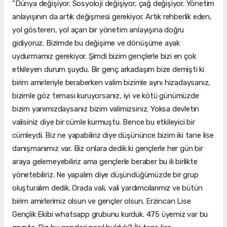
"Dünya değişiyor. Sosyoloji değişiyor, çağ değişiyor. Yönetim
anlayışının da artık değişmesi gerekiyor. Artık rehberlik eden,
yol gösteren, yol açan bir yönetim anlayışına doğru
gidiyoruz. Bizimde bu değişime ve dönüşüme ayak
uydurmamız gerekiyor. Şimdi bizim gençlerle bizi en çok
etkileyen durum şuydu. Bir genç arkadaşım bize demişti ki
birim amirleriyle beraberken valim bizimle aynı hizadaysanız,
bizimle göz teması kuruyorsanız, iyi ve kötü günümüzde
bizim yanımızdaysanız bizim valimizsiniz. Yoksa devletin
valisiniz diye bir cümle kurmuştu. Bence bu etkileyici bir
cümleydi. Biz ne yapabiliriz diye düşününce bizim iki tane lise
danışmanımız var. Biz onlara dedik ki gençlerle her gün bir
araya gelemeyebiliriz ama gençlerle beraber bu ili birlikte
yönetebiliriz. Ne yapalım diye düşündüğümüzde bir grup
oluşturalım dedik. Orada vali, vali yardımcılarımız ve bütün
birim amirlerimiz olsun ve gençler olsun. Erzincan Lise
Gençlik Ekibi whatsapp grubunu kurduk. 475 üyemiz var bu