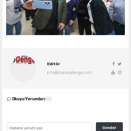
Editör
info@manisadenge.com
Okuyu Yorumları
(0)
Gonder