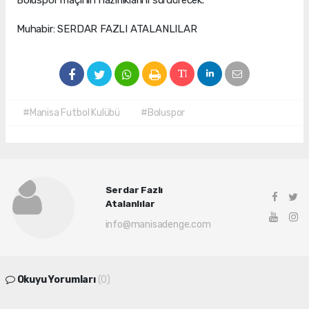
Muhabir: SERDAR FAZLI ATALANLILAR
#Manisa Futbol Kulübü
#Boluspor
Serdar Fazlı
Atalanlılar
info@manisadenge.com
Okuyu Yorumları
(0)