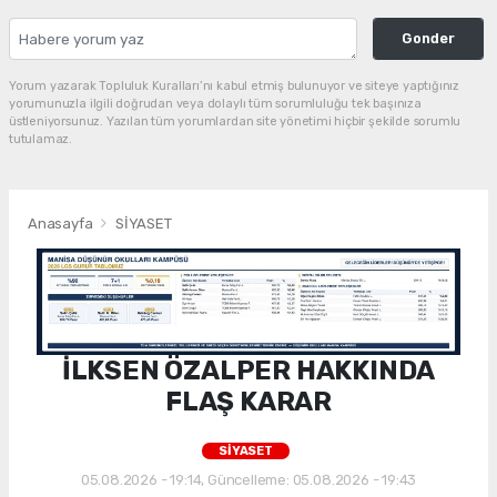
Gonder
Yorum yazarak Topluluk Kuralları’nı kabul etmiş bulunuyor ve siteye yaptığınız
yorumunuzla ilgili doğrudan veya dolaylı tüm sorumluluğu tek başınıza
üstleniyorsunuz. Yazılan tüm yorumlardan site yönetimi hiçbir şekilde sorumlu
tutulamaz.
Anasayfa
SİYASET
İLKSEN ÖZALPER HAKKINDA
FLAŞ KARAR
SİYASET
05.08.2026 - 19:14, Güncelleme: 05.08.2026 - 19:43