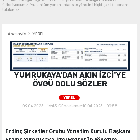
üstleniyorsunuz. Yazılan tüm yorumlardan site yönetimi hiçbir şekilde sorumlu
tutulamaz.
Anasayfa
YEREL
YUMRUKAYA'DAN AKIN İZCİ'YE
ÖVGÜ DOLU SÖZLER
YEREL
09.04.2025 - 16:45, Güncelleme: 10.04.2025 - 09:58
Erdinç Şirketler Grubu Yönetim Kurulu Başkanı
Erdinç Yumrukaya, İzci Petrol'ün Yönetim