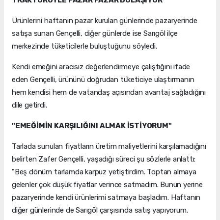
TRAKTÖRÜYLE PAZAR PAZAR DOLAŞIYOR
Ürünlerini haftanın pazar kurulan günlerinde pazaryerinde
satışa sunan Gençelli, diğer günlerde ise Sarıgöl ilçe
merkezinde tüketicilerle buluştuğunu söyledi.
Kendi emeğini aracısız değerlendirmeye çalıştığını ifade
eden Gençelli, ürününü doğrudan tüketiciye ulaştırmanın
hem kendisi hem de vatandaş açısından avantaj sağladığını
dile getirdi.
"EMEĞİMİN KARŞILIĞINI ALMAK İSTİYORUM"
Tarlada sunulan fiyatların üretim maliyetlerini karşılamadığını
belirten Zafer Gençelli, yaşadığı süreci şu sözlerle anlattı:
"Beş dönüm tarlamda karpuz yetiştirdim. Toptan almaya
gelenler çok düşük fiyatlar verince satmadım. Bunun yerine
pazaryerinde kendi ürünlerimi satmaya başladım. Haftanın
diğer günlerinde de Sarıgöl çarşısında satış yapıyorum.