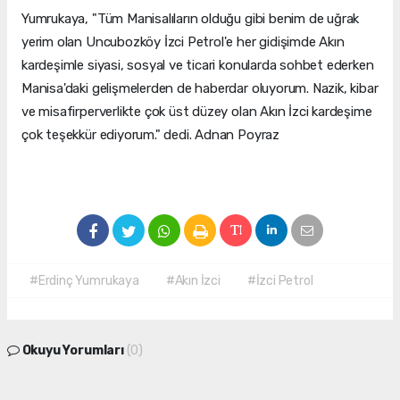
Yumrukaya, "Tüm Manisalıların olduğu gibi benim de uğrak
yerim olan Uncubozköy İzci Petrol'e her gidişimde Akın
kardeşimle siyasi, sosyal ve ticari konularda sohbet ederken
Manisa'daki gelişmelerden de haberdar oluyorum. Nazik, kibar
ve misafirperverlikte çok üst düzey olan Akın İzci kardeşime
çok teşekkür ediyorum." dedi. Adnan Poyraz
#Erdinç Yumrukaya
#Akın İzci
#İzci Petrol
Okuyu Yorumları
(0)