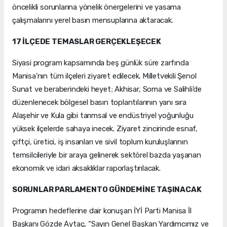
öncelikli sorunlarına yönelik önergelerini ve yasama
çalışmalarını yerel basın mensuplarına aktaracak.
17 İLÇEDE TEMASLAR GERÇEKLEŞECEK
Siyasi program kapsamında beş günlük süre zarfında
Manisa'nın tüm ilçeleri ziyaret edilecek. Milletvekili Şenol
Sunat ve beraberindeki heyet; Akhisar, Soma ve Salihli’de
düzenlenecek bölgesel basın toplantılarının yanı sıra
Alaşehir ve Kula gibi tarımsal ve endüstriyel yoğunluğu
yüksek ilçelerde sahaya inecek. Ziyaret zincirinde esnaf,
çiftçi, üretici, iş insanları ve sivil toplum kuruluşlarının
temsilcileriyle bir araya gelinerek sektörel bazda yaşanan
ekonomik ve idari aksaklıklar raporlaştırılacak.
SORUNLAR PARLAMENTO GÜNDEMİNE TAŞINACAK
Programın hedeflerine dair konuşan İYİ Parti Manisa İl
Başkanı Gözde Aytaç, “Sayın Genel Başkan Yardımcımız ve