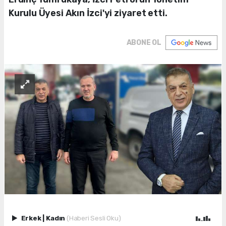
Kurulu Üyesi Akın İzci'yi ziyaret etti.
ABONE OL
Erkek
|
Kadın
(Haberi Sesli Oku)