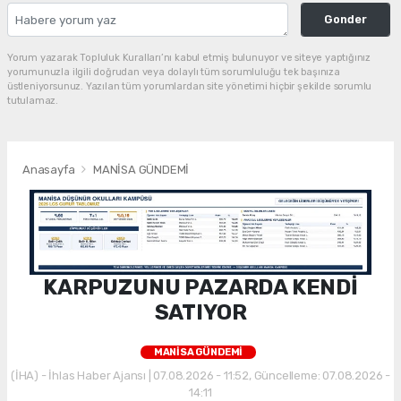
Gonder
Yorum yazarak Topluluk Kuralları’nı kabul etmiş bulunuyor ve siteye yaptığınız
yorumunuzla ilgili doğrudan veya dolaylı tüm sorumluluğu tek başınıza
üstleniyorsunuz. Yazılan tüm yorumlardan site yönetimi hiçbir şekilde sorumlu
tutulamaz.
Anasayfa
MANİSA GÜNDEMİ
KARPUZUNU PAZARDA KENDİ
SATIYOR
MANİSA GÜNDEMİ
(İHA) - İhlas Haber Ajansı | 07.08.2026 - 11:52, Güncelleme: 07.08.2026 -
14:11