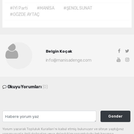
#İYİ Parti
#MANİSA
#ŞENOL SUNAT
#GÖZDE AYTAÇ
Belgin Koçak
info@manisadenge.com
Okuyu Yorumları
(0)
Gonder
Yorum yazarak Topluluk Kuralları’nı kabul etmiş bulunuyor ve siteye yaptığınız
yorumunuzla ilgili doğrudan veya dolaylı tüm sorumluluğu tek başınıza