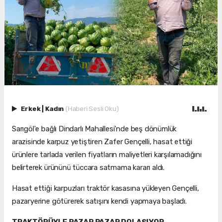
Erkek
|
Kadın
(Haberi Sesli Oku)
Sarıgöl'e bağlı Dindarlı Mahallesi'nde beş dönümlük
arazisinde karpuz yetiştiren Zafer Gençelli, hasat ettiği
ürünlere tarlada verilen fiyatların maliyetleri karşılamadığını
belirterek ürününü tüccara satmama kararı aldı.
Hasat ettiği karpuzları traktör kasasına yükleyen Gençelli,
pazaryerine götürerek satışını kendi yapmaya başladı.