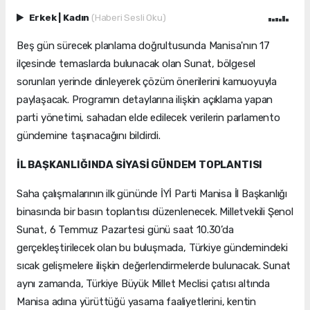
Erkek
|
Kadın
(Haberi Sesli Oku)
Beş gün sürecek planlama doğrultusunda Manisa'nın 17
ilçesinde temaslarda bulunacak olan Sunat, bölgesel
sorunları yerinde dinleyerek çözüm önerilerini kamuoyuyla
paylaşacak. Programın detaylarına ilişkin açıklama yapan
parti yönetimi, sahadan elde edilecek verilerin parlamento
gündemine taşınacağını bildirdi.
İL BAŞKANLIĞINDA SİYASİ GÜNDEM TOPLANTISI
Saha çalışmalarının ilk gününde İYİ Parti Manisa İl Başkanlığı
binasında bir basın toplantısı düzenlenecek. Milletvekili Şenol
Sunat, 6 Temmuz Pazartesi günü saat 10.30’da
gerçekleştirilecek olan bu buluşmada, Türkiye gündemindeki
sıcak gelişmelere ilişkin değerlendirmelerde bulunacak. Sunat
aynı zamanda, Türkiye Büyük Millet Meclisi çatısı altında
Manisa adına yürüttüğü yasama faaliyetlerini, kentin