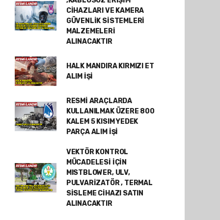
,KABLOSUZ ERİŞİM
CİHAZLARI VE KAMERA
GÜVENLİK SİSTEMLERİ
MALZEMELERİ
ALINACAKTIR
HALK MANDIRA KIRMIZI ET
ALIM İŞİ
RESMİ ARAÇLARDA
KULLANILMAK ÜZERE 800
KALEM 5 KISIM YEDEK
PARÇA ALIM İŞİ
VEKTÖR KONTROL
MÜCADELESİ İÇİN
MISTBLOWER, ULV,
PULVARİZATÖR , TERMAL
SİSLEME CİHAZI SATIN
ALINACAKTIR