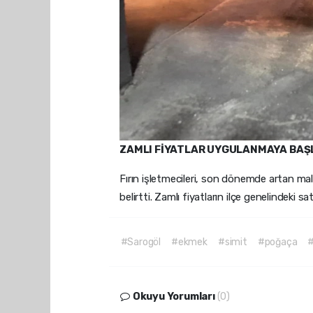
ZAMLI FİYATLAR UYGULANMAYA BAŞ
Fırın işletmecileri, son dönemde artan mal
belirtti. Zamlı fiyatların ilçe genelindeki 
#Sarogöl
#ekmek
#simit
#poğaça
Okuyu Yorumları
(0)