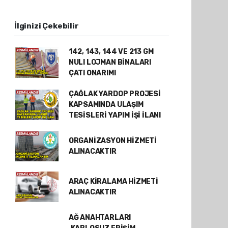
İlginizi Çekebilir
142, 143, 144 VE 213 GM
NULI LOJMAN BİNALARI
ÇATI ONARIMI
ÇAĞLAK YARDOP PROJESİ
KAPSAMINDA ULAŞIM
TESİSLERİ YAPIM İŞİ İLANI
ORGANİZASYON HİZMETİ
ALINACAKTIR
ARAÇ KİRALAMA HİZMETİ
ALINACAKTIR
AĞ ANAHTARLARI