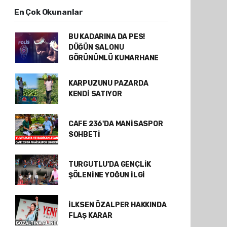
En Çok Okunanlar
BU KADARINA DA PES!
DÜĞÜN SALONU
GÖRÜNÜMLÜ KUMARHANE
KARPUZUNU PAZARDA
KENDİ SATIYOR
CAFE 236'DA MANİSASPOR
SOHBETİ
TURGUTLU'DA GENÇLİK
ŞÖLENİNE YOĞUN İLGİ
İLKSEN ÖZALPER HAKKINDA
FLAŞ KARAR