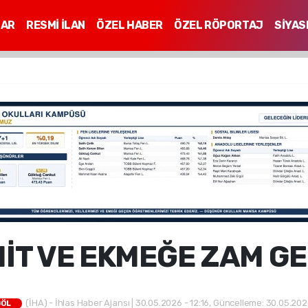
LAR
RESMİ İLAN
ÖZEL HABER
ÖZEL RÖPORTAJ
SİYAS
Mİ
MİT VE EKMEĞE ZAM GE
(İHA) - İhlas Haber Ajansı | 30.05.2026 - 12:16, Güncelleme: 30.05.202
GÖL