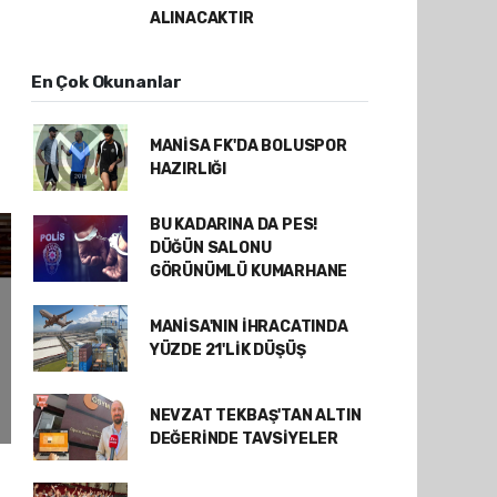
ALINACAKTIR
En Çok Okunanlar
MANİSA FK'DA BOLUSPOR
HAZIRLIĞI
BU KADARINA DA PES!
DÜĞÜN SALONU
GÖRÜNÜMLÜ KUMARHANE
MANİSA'NIN İHRACATINDA
YÜZDE 21'LİK DÜŞÜŞ
NEVZAT TEKBAŞ'TAN ALTIN
DEĞERİNDE TAVSİYELER