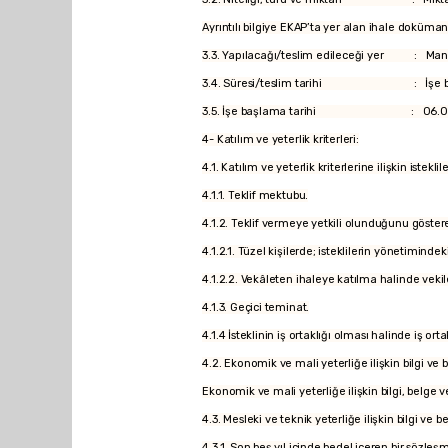
Ayrıntılı bilgiye EKAP’ta yer alan ihale doküman
3.3. Yapılacağı/teslim edileceği yer : Manisa 
3.4. Süresi/teslim tarihi : İşe başlama t
3.5. İşe başlama tarihi : 06.09
4- Katılım ve yeterlik kriterleri:
4.1. Katılım ve yeterlik kriterlerine ilişkin iste
4.1.1. Teklif mektubu.
4.1.2. Teklif vermeye yetkili olunduğunu göstere
4.1.2.1. Tüzel kişilerde; isteklilerin yönetimindek
4.1.2.2. Vekâleten ihaleye katılma halinde vekile 
4.1.3. Geçici teminat.
4.1.4 İsteklinin iş ortaklığı olması halinde iş or
4.2. Ekonomik ve mali yeterliğe ilişkin bilgi ve 
Ekonomik ve mali yeterliğe ilişkin bilgi, belge ve
4.3. Mesleki ve teknik yeterliğe ilişkin bilgi ve b
4.3.1. Son beş yıl içinde bedel içeren bir sözl