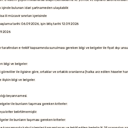
ı içinde bulunan idari şartnameden ulaşılabilir.
ili mücavir sınırları içerisinde
arihi 06.09.2026, işin bitiş tarihi 12.09.2026
.2026
kliler tarafından e-teklif kapsamında sunulması gereken bilgi ve belgeler ile fiyat dışı unsu
n bilgi ve belgeler:
i görevliler ile ilgisine göre, ortaklar ve ortaklık oranlarına (halka arz edilen hisseler ha
ilişkin bilgi ve belgeler.
taklığı beyannamesi.
belgeler ile bunların taşıması gereken kriterler:
ya kriter belirtilmemiştir.
elgeler ile bunların taşıması gereken kriterler:
eşme kapsamında kabul işlemleri tamamlanan ve teklif edilen bedelin % 25 oranından az 