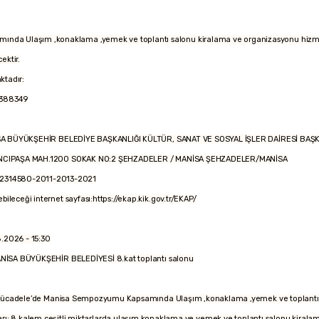
nda Ulaşım ,konaklama ,yemek ve toplantı salonu kiralama ve organizasyonu hizmeti
ektir.
aktadır:
388349
EDİYE BAŞKANLIĞI KÜLTÜR, SANAT VE SOSYAL İŞLER DAİRESİ BAŞKA
200 SOKAK NO:2 ŞEHZADELER / MANİSA ŞEHZADELER/MANİSA
580-2011-2013-2021
bileceği internet sayfası:https://ekap.kik.gov.tr/EKAP/
6 - 15:30
s:MANİSA BÜYÜKŞEHİR BELEDİYESİ 8.kat toplantı salonu
empozyumu Kapsamında Ulaşım ,konaklama ,yemek ve toplantı salonu ki
 kalem çeşitli miktarlarda ulaşım,konaklama ve yemek ve toplantı salonu kirala