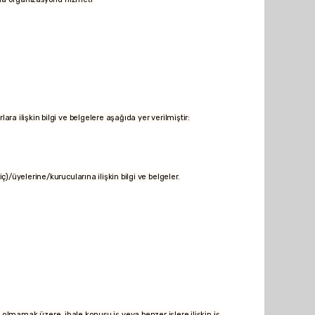
rlara ilişkin bilgi ve belgelere aşağıda yer verilmiştir:
riç)/üyelerine/kurucularına ilişkin bilgi ve belgeler.
olmamak üzere, ihale konusu iş veya benzer işlere ilişkin iş