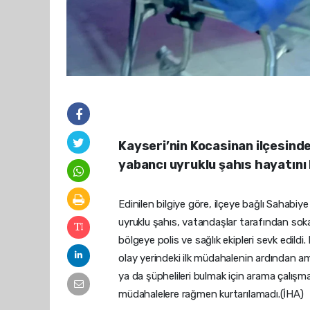
Kayseri’nin Kocasinan ilçesind
yabancı uyruklu şahıs hayatını
Edinilen bilgiye göre, ilçeye bağlı Sahabi
uyruklu şahıs, vatandaşlar tarafından soka
bölgeye polis ve sağlık ekipleri sevk edildi. 
olay yerindeki ilk müdahalenin ardından am
ya da şüphelileri bulmak için arama çalışma
müdahalelere rağmen kurtarılamadı.(İHA)