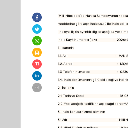
“Milli Mücadele’de Manisa Sempozyumu Kapsamı
maddesine göre açık ihale usulü ile ihale edilec
İhaleye ilişkin ayrıntılı bilgiler aşağıda yer alm
İhale Kayıt Numarası (İKN) : 2026/1
1- İdarenin
1.1. Adı : MANİSA BÜYÜKŞEHİR BEL
1.2. Adresi : NİŞANCIPAŞA MAH.1
1.3. Telefon numarası : 02362314
1.4. İhale dokümanının görülebileceği ve indirile
2- İhalenin
2.1. Tarih ve Saati : 18.08.202
2.2. Yapılacağı (e-tekliflerin açılacağı) adre
3- İhale konusu hizmet alımının
3.1 Adı : Milli Mücadele’de Manisa S
3.2. Niteliği, türü ve miktarı : Miktarı: 8