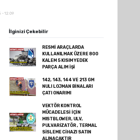
 - 12:09
İlginizi Çekebilir
RESMİ ARAÇLARDA
KULLANILMAK ÜZERE 800
KALEM 5 KISIM YEDEK
PARÇA ALIM İŞİ
142, 143, 144 VE 213 GM
NULI LOJMAN BİNALARI
ÇATI ONARIMI
VEKTÖR KONTROL
MÜCADELESİ İÇİN
MISTBLOWER, ULV,
PULVARİZATÖR , TERMAL
SİSLEME CİHAZI SATIN
ALINACAKTIR