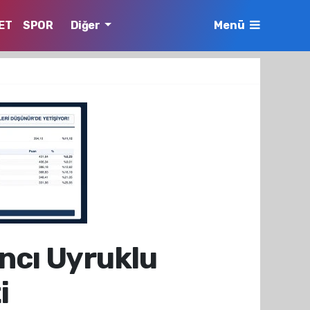
ET
SPOR
Diğer
Menü
ncı Uyruklu
i