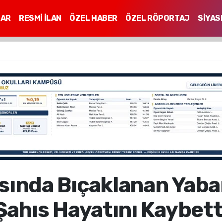
LAR
RESMİ İLAN
ÖZEL HABER
ÖZEL RÖPORTAJ
SİYAS
Mİ
sında Bıçaklanan Yaba
Şahıs Hayatını Kaybett