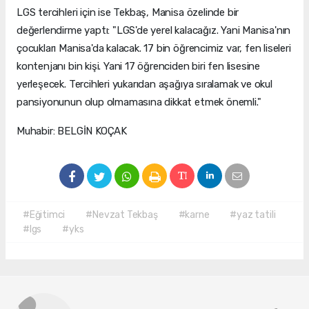
LGS tercihleri için ise Tekbaş, Manisa özelinde bir
değerlendirme yaptı: "LGS'de yerel kalacağız. Yani Manisa'nın
çocukları Manisa'da kalacak. 17 bin öğrencimiz var, fen liseleri
kontenjanı bin kişi. Yani 17 öğrenciden biri fen lisesine
yerleşecek. Tercihleri yukarıdan aşağıya sıralamak ve okul
pansiyonunun olup olmamasına dikkat etmek önemli."
Muhabir: BELGİN KOÇAK
#Eğitimci
#Nevzat Tekbaş
#karne
#yaz tatili
#lgs
#yks