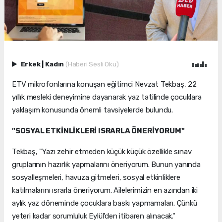
Erkek
|
Kadın
(Haberi Sesli Oku)
ETV mikrofonlarına konuşan eğitimci Nevzat Tekbaş, 22
yıllık mesleki deneyimine dayanarak yaz tatilinde çocuklara
yaklaşım konusunda önemli tavsiyelerde bulundu.
"SOSYAL ETKİNLİKLERİ ISRARLA ÖNERİYORUM"
Tekbaş, "Yazı zehir etmeden küçük küçük özellikle sınav
gruplarının hazırlık yapmalarını öneriyorum. Bunun yanında
sosyalleşmeleri, havuza gitmeleri, sosyal etkinliklere
katılmalarını ısrarla öneriyorum. Ailelerimizin en azından iki
aylık yaz döneminde çocuklara baskı yapmamaları. Çünkü
yeteri kadar sorumluluk Eylül'den itibaren alınacak."