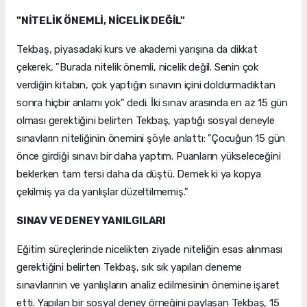
"NİTELİK ÖNEMLİ, NİCELİK DEĞİL"
Tekbaş, piyasadaki kurs ve akademi yarışına da dikkat
çekerek, "Burada nitelik önemli, nicelik değil. Senin çok
verdiğin kitabın, çok yaptığın sınavın içini doldurmadıktan
sonra hiçbir anlamı yok" dedi. İki sınav arasında en az 15 gün
olması gerektiğini belirten Tekbaş, yaptığı sosyal deneyle
sınavların niteliğinin önemini şöyle anlattı: "Çocuğun 15 gün
önce girdiği sınavı bir daha yaptım. Puanların yükseleceğini
beklerken tam tersi daha da düştü. Demek ki ya kopya
çekilmiş ya da yanlışlar düzeltilmemiş."
SINAV VE DENEY YANILGILARI
Eğitim süreçlerinde nicelikten ziyade niteliğin esas alınması
gerektiğini belirten Tekbaş, sık sık yapılan deneme
sınavlarının ve yanlışların analiz edilmesinin önemine işaret
etti. Yapılan bir sosyal deney örneğini paylaşan Tekbaş, 15