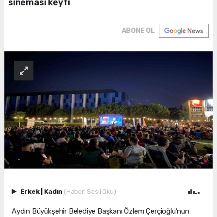
sineması keyfi
ABONE OL
Erkek
|
Kadın
(Haberi Sesli Oku)
Aydın Büyükşehir Belediye Başkanı Özlem Çerçioğlu’nun