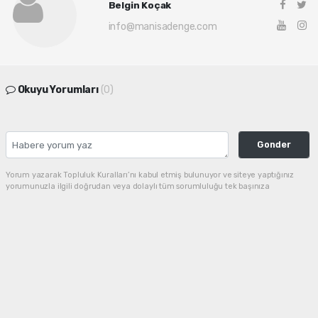
Belgin Koçak
info@manisadenge.com
Okuyu Yorumları
(0)
Gonder
Yorum yazarak Topluluk Kuralları’nı kabul etmiş bulunuyor ve siteye yaptığınız
yorumunuzla ilgili doğrudan veya dolaylı tüm sorumluluğu tek başınıza
üstleniyorsunuz. Yazılan tüm yorumlardan site yönetimi hiçbir şekilde sorumlu
tutulamaz.
haber paketi
haber scripti
haber yazılımı
Tüm hakları saklı tutulmaktadır. Copyright 2026©