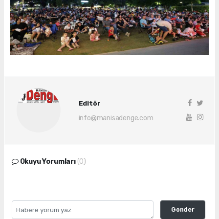
Editör
info@manisadenge.com
Okuyu Yorumları
(0)
Gonder