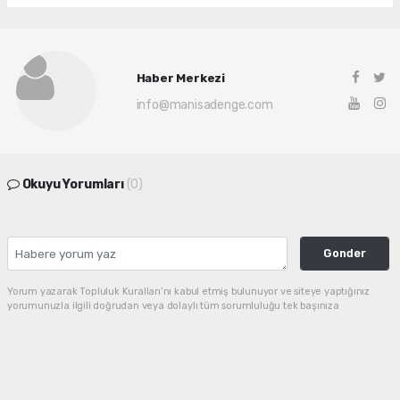
Haber Merkezi
info@manisadenge.com
Okuyu Yorumları
(0)
Gonder
Yorum yazarak Topluluk Kuralları’nı kabul etmiş bulunuyor ve siteye yaptığınız
yorumunuzla ilgili doğrudan veya dolaylı tüm sorumluluğu tek başınıza
üstleniyorsunuz. Yazılan tüm yorumlardan site yönetimi hiçbir şekilde sorumlu
tutulamaz.