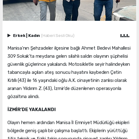
Erkek
|
Kadın
(Haberi Sesli Oku)
Manisa'nın Şehzadeler ilçesine bağlı Ahmet Bedevi Mahallesi
309 Sokak'ta meydana gelen silahlı saldırı olayının şüphelisi
güvenlik güçlerince yakalandı. Motosikletle seyir halindeyken
tabancayla açılan ateş sonucu hayatını kaybeden Çetin
Kıtıllı (43) ile 16 yaşındaki oğlu A.K. cinayetinin zanlısı olarak
aranan Yıldırım Z. (43), İzmir'de düzenlenen operasyonla
gözaltına alındı.
İZMİR’DE YAKALANDI
Olayın hemen ardından Manisa İl Emniyet Müdürlüğü ekipleri
bölgede geniş çaplı bir çalışma başlattı. Ekiplerin yürüttüğü
titiz teknik ve fiziki takip sonucunda cinayet zanlısı Yıldırım