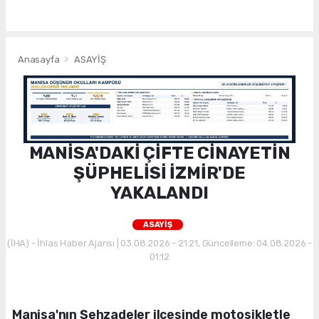
Anasayfa
ASAYİŞ
MANİSA'DAKİ ÇİFTE CİNAYETİN
ŞÜPHELİSİ İZMİR'DE
YAKALANDI
ASAYİŞ
(İHA) - İhlas Haber Ajansı | 03.08.2026 - 21:21, Güncelleme: 04.08.2026 -
01:12
Manisa'nın Şehzadeler ilçesinde motosikletle