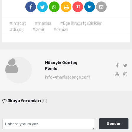
#ihracat
#manisa
#Ege İhracatçı Birlikleri
#düşüş
#izmir
#denizli
Hüseyin Güntaç
Fömlu
info@manisadenge.com
Okuyu Yorumları
(0)
Gonder