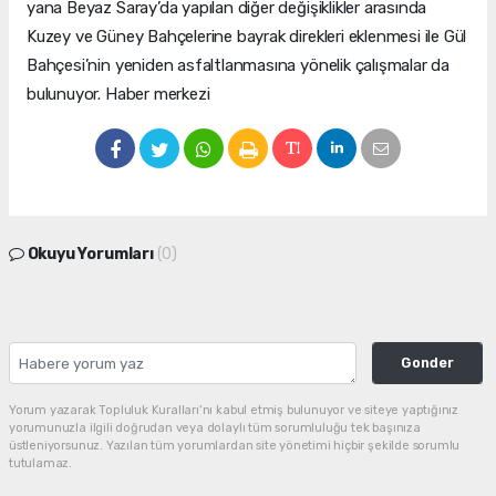
yana Beyaz Saray’da yapılan diğer değişiklikler arasında
Kuzey ve Güney Bahçelerine bayrak direkleri eklenmesi ile Gül
Bahçesi’nin yeniden asfaltlanmasına yönelik çalışmalar da
bulunuyor. Haber merkezi
Okuyu Yorumları
(0)
Gonder
Yorum yazarak Topluluk Kuralları’nı kabul etmiş bulunuyor ve siteye yaptığınız
yorumunuzla ilgili doğrudan veya dolaylı tüm sorumluluğu tek başınıza
üstleniyorsunuz. Yazılan tüm yorumlardan site yönetimi hiçbir şekilde sorumlu
tutulamaz.