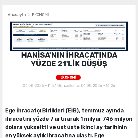
Anasayfa
EKONOMİ
MANİSA'NIN İHRACATINDA
YÜZDE 21'LİK DÜŞÜŞ
EKONOMİ
04.08.2026 - 11:57, Güncelleme: 04.08.2026 - 16:26
Ege İhracatçı Birlikleri (EİB), temmuz ayında
ihracatını yüzde 7 artırarak 1 milyar 746 milyon
dolara yükseltti ve üst üste ikinci ay tarihinin
en yüksek aylık ihracatına ulaştı. Ege