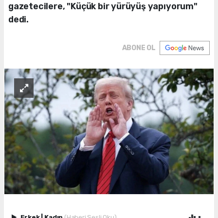
gazetecilere, "Küçük bir yürüyüş yapıyorum"
dedi.
ABONE OL
Erkek
|
Kadın
(Haberi Sesli Oku)