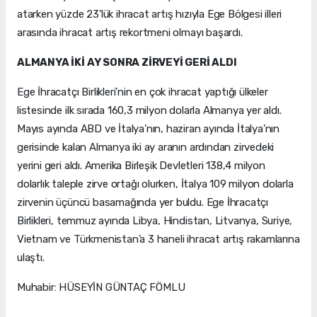
atarken yüzde 23’lük ihracat artış hızıyla Ege Bölgesi illeri
arasında ihracat artış rekortmeni olmayı başardı.
ALMANYA İKİ AY SONRA ZİRVEYİ GERİ ALDI
Ege İhracatçı Birlikleri’nin en çok ihracat yaptığı ülkeler
listesinde ilk sırada 160,3 milyon dolarla Almanya yer aldı.
Mayıs ayında ABD ve İtalya’nın, haziran ayında İtalya’nın
gerisinde kalan Almanya iki ay aranın ardından zirvedeki
yerini geri aldı. Amerika Birleşik Devletleri 138,4 milyon
dolarlık taleple zirve ortağı olurken, İtalya 109 milyon dolarla
zirvenin üçüncü basamağında yer buldu. Ege İhracatçı
Birlikleri, temmuz ayında Libya, Hindistan, Litvanya, Suriye,
Vietnam ve Türkmenistan’a 3 haneli ihracat artış rakamlarına
ulaştı.
Muhabir: HÜSEYİN GÜNTAÇ FÖMLU