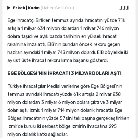
Erkek
|
Kadın
(Haberi Sesli Oku)
Ege İhracatçı Birlikleri temmuz ayında ihracatını yüzde 7’lik
artışla 1 milyar 634 milyon dolardan 1 milyar 746 milyon
dolara taşıdı ve aylık bazda tarihinin en yüksek ihracat
rakamına imza attı. EİB’nin bundan önceki rekoru geçen
haziran ayındaki 1 milyar 743 milyon dolardı. EİB böylelikle iki
ay üst üste ihracat rekoru kırma başarısı gösterdi.
EGE BÖLGESİ’NİN İHRACATI 3 MİLYAR DOLARI AŞTI
Türkiye İhracatçılar Meclisi verilerine göre Ege Bölgesi’nin
temmuz ayındaki ihracatı yüzde 6’lık artışla 2 milyar 838
milyon dolardan 3 milyar 6 milyon dolara çıktı ve 3 milyar
doları aştı. İzmir, 1 milyar 714 milyon dolarlık ihracatla Ege
Bölgesi ihracatının yüzde 57’sini tek başına gerçekleştirirken
İzmir’de kurulu iki serbest bölge İzmir’in ihracatına 295
milyon dolarlık katkı sağladılar.