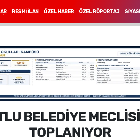
LAR
RESMİ İLAN
ÖZEL HABER
ÖZEL RÖPORTAJ
SİYAS
Mİ
LU BELEDİYE MECLİS
TOPLANIYOR