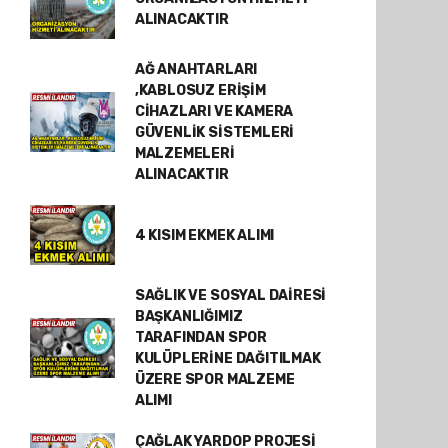
ALINACAKTIR
AĞ ANAHTARLARI
,KABLOSUZ ERİŞİM
CİHAZLARI VE KAMERA
GÜVENLİK SİSTEMLERİ
MALZEMELERİ
ALINACAKTIR
4 KISIM EKMEK ALIMI
SAĞLIK VE SOSYAL DAİRESİ
BAŞKANLIĞIMIZ
TARAFINDAN SPOR
KULÜPLERİNE DAĞITILMAK
ÜZERE SPOR MALZEME
ALIMI
ÇAĞLAK YARDOP PROJESİ