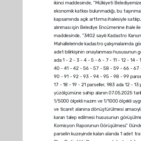
ikinci maddesinde, “Mülkiyeti Belediyemize
ekonomik katkısı bulunmadığı, bu taşınmaz
kapsamında açık arttırma ihalesiyle satılıp,
alınması için Belediye Encümenine ihale i
maddesinde, “3402 sayılı Kadastro Kanunu
Mahallelerinde kadastro çalışmalarında gör
adet bilirkişinin onaylanması hususunun 
ada 1 - 2 - 3 - 4 - 5 - 6 - 7 - 11 - 12 - 14 
40 - 41 - 42 - 56 - 57 - 58 - 59 - 66 - 67 
90 - 91 - 92 - 93 - 94 - 95 - 98 - 99 parsel
17 - 18 - 19 - 21 parseller, 983 ada 12 - 
yüzölçümüne sahip alanın 07.05.2025 tari
1/5000 ölçekli nazım ve 1/1000 ölçekli uygul
ve ticaret alanına dönüştürülmesi amacıyla 
kararı talep edilmesi hususunun görüşülm
Komisyon Raporunun Görüşülmesi.” Gündemi
parselin kuzeyinde kalan alanda 1 adet tra