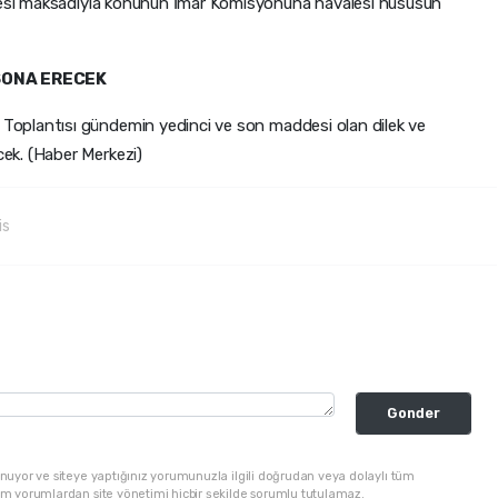
lmesi maksadıyla konunun İmar Komisyonuna havalesi hususun
SONA ERECEK
s
Toplantısı gündemin yedinci ve son maddesi olan dilek ve
ek. (Haber Merkezi)
is
Gonder
nuyor ve siteye yaptığınız yorumunuzla ilgili doğrudan veya dolaylı tüm
üm yorumlardan site yönetimi hiçbir şekilde sorumlu tutulamaz.