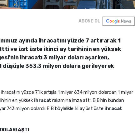
ABONE OL
 temmuz ayında ihracatını yüzde 7 artırarak 1
tti ve üst üste ikinci ay tarihinin en yüksek
gesi'nin ihracatı 3 milyar doları aşarken,
1 düşüşle 353,3 milyon dolara gerileyerek
racatını yüzde 7’lik artışla 1 milyar 634 milyon dolardan 1 milyar
rihinin en yüksek
ihracat
rakamına imza attı. EİB’nin bundan
ar 743 milyon dolardı. EİB böylelikle iki ay üst üste
ihracat
 DOLARI AŞTI