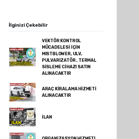
İlginizi Çekebilir
VEKTÖR KONTROL
MÜCADELESİ İÇİN
MISTBLOWER, ULV,
PULVARİZATÖR , TERMAL
SİSLEME CİHAZI SATIN
ALINACAKTIR
ARAÇ KİRALAMA HİZMETİ
ALINACAKTIR
İLAN
ORGANİZASYON HİZMETİ