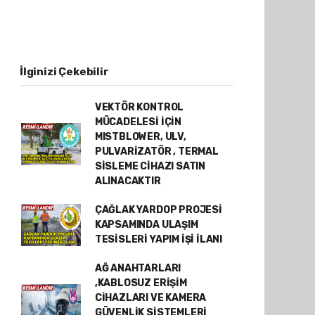
İlginizi Çekebilir
VEKTÖR KONTROL
MÜCADELESİ İÇİN
MISTBLOWER, ULV,
PULVARİZATÖR , TERMAL
SİSLEME CİHAZI SATIN
ALINACAKTIR
ÇAĞLAK YARDOP PROJESİ
KAPSAMINDA ULAŞIM
TESİSLERİ YAPIM İŞİ İLANI
AĞ ANAHTARLARI
,KABLOSUZ ERİŞİM
CİHAZLARI VE KAMERA
GÜVENLİK SİSTEMLERİ