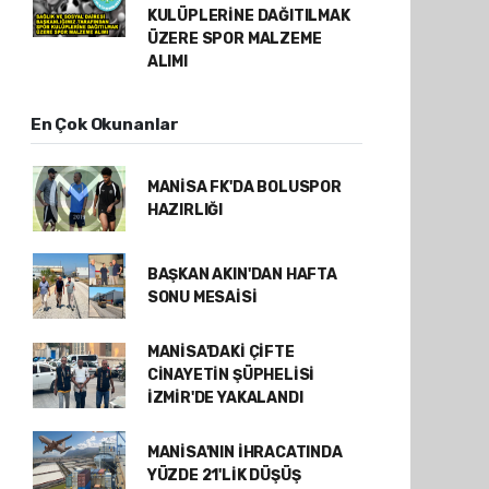
KULÜPLERİNE DAĞITILMAK
ÜZERE SPOR MALZEME
ALIMI
En Çok Okunanlar
MANİSA FK'DA BOLUSPOR
HAZIRLIĞI
BAŞKAN AKIN'DAN HAFTA
SONU MESAİSİ
MANİSA'DAKİ ÇİFTE
CİNAYETİN ŞÜPHELİSİ
İZMİR'DE YAKALANDI
MANİSA'NIN İHRACATINDA
YÜZDE 21'LİK DÜŞÜŞ