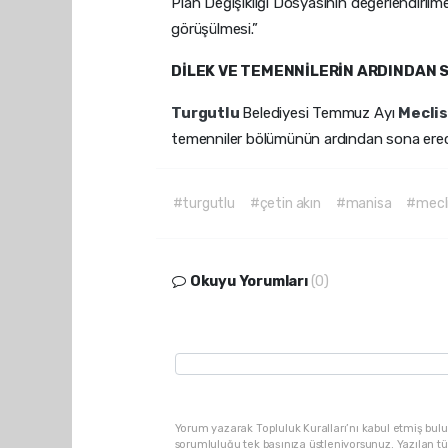
Plan Değişikliği Dosyasının değerlendiri
görüşülmesi.”
DİLEK VE TEMENNİLERİN ARDINDAN 
Turgutlu
Belediyesi Temmuz Ayı
Mecli
temenniler bölümünün ardından sona erec
#turgutlu
#çetin akın
#manisa
#mecl
Okuyu Yorumları
(0)
Yorum yazarak Topluluk Kuralları’nı kabul etmiş bulu
sorumluluğu tek başınıza üstleniyorsunuz. Yazılan t