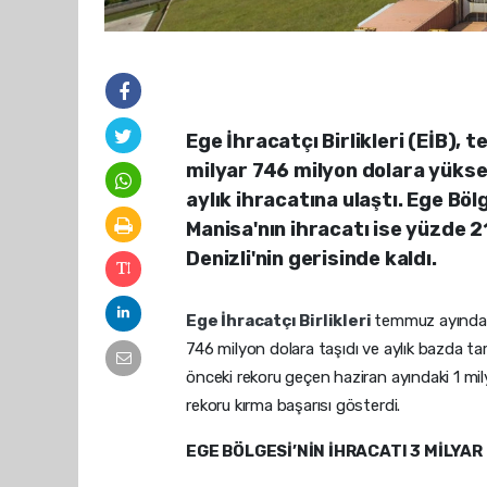
Ege İhracatçı Birlikleri (EİB),
milyar 746 milyon dolara yüksel
aylık ihracatına ulaştı. Ege Böl
Manisa'nın ihracatı ise yüzde 2
Denizli'nin gerisinde kaldı.
Ege İhracatçı Birlikleri
temmuz ayında ih
746 milyon dolara taşıdı ve aylık bazda ta
önceki rekoru geçen haziran ayındaki 1 mily
rekoru kırma başarısı gösterdi.
EGE BÖLGESİ’NİN İHRACATI 3 MİLYAR