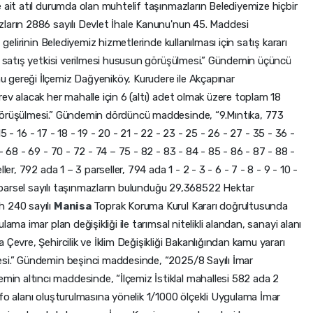
 ait atıl durumda olan muhtelif taşınmazların Belediyemize hiçbir
ların 2886 sayılı Devlet İhale Kanunu'nun 45. Maddesi
 gelirinin Belediyemiz hizmetlerinde kullanılması için satış kararı
le satış yetkisi verilmesi hususun görüşülmesi.” Gündemin üçüncü
 gereği İlçemiz Dağyeniköy, Kurudere ile Akçapınar
ev alacak her mahalle için 6 (altı) adet olmak üzere toplam 18
görüşülmesi.” Gündemin dördüncü maddesinde, “9.Mıntıka, 773
- 15 - 16 - 17 - 18 - 19 - 20 - 21 - 22 - 23 - 25 - 26 - 27 - 35 - 36 -
- 68 - 69 - 70 - 72 - 74 – 75 - 82 - 83 - 84 - 85 - 86 - 87 - 88 -
ler, 792 ada 1 – 3 parseller, 794 ada 1 - 2 - 3 - 6 - 7 - 8 - 9 - 10 -
13 parsel sayılı taşınmazların bulunduğu 29,368522 Hektar
h 240 sayılı
Manisa
Toprak Koruma Kurul Kararı doğrultusunda
ama imar plan değişikliği ile tarımsal nitelikli alandan, sanayi alanı
Çevre, Şehircilik ve İklim Değişikliği Bakanlığından kamu yararı
esi.” Gündemin beşinci maddesinde, “2025/8 Sayılı İmar
n altıncı maddesinde, “İlçemiz İstiklal mahallesi 582 ada 2
fo alanı oluşturulmasına yönelik 1/1000 ölçekli Uygulama İmar