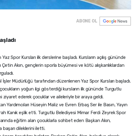
ABONE OL
aşladı
az Spor Kursları ilk derslerine başladı. Kursların açılış gününde
ı Çetin Akın, gençlerin sporla büyümesi ve kötü alışkanlıklardan
rguladı.
l İşler Müdürlüğü tarafından düzenlenen Yaz Spor Kursları başladı.
çocukların yoğun ilgi gösterdiği kursların ilk gününde Turgutlu
ziyaret ederek çocuklar ve aileleriyle bir araya geldi.
an Yardımcıları Hüseyin Maliz ve Evren Erbaş Ser ile Basın, Yayın
rah Kanık eşlik etti. Turgutlu Belediyesi Mimar Ferdi Zeyrek Spor
rında eğitim alan çocuklarla sohbet eden Başkan Akın,
aşarı dileklerini iletti.