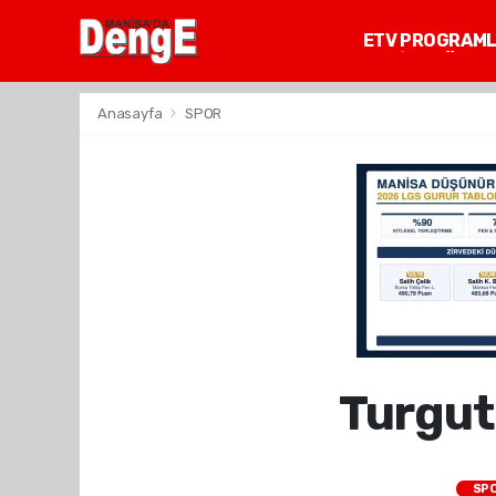
ETV PROGRAM
MANİSA GÜNDE
Anasayfa
SPOR
Turgutl
SP