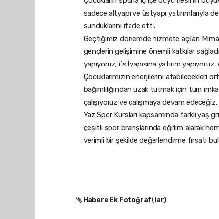
Çocukların sporla iç içe büyümesinin büyük
sadece altyapı ve üstyapı yatırımlarıyla de
sunduklarını ifade etti.
Geçtiğimiz dönemde hizmete açılan Mimar 
gençlerin gelişimine önemli katkılar sağla
yapıyoruz, üstyapısına yatırım yapıyoruz. 
Çocuklarımızın enerjilerini atabilecekleri o
bağımlılığından uzak tutmak için tüm imkan
çalışıyoruz ve çalışmaya devam edeceğiz. T
Yaz Spor Kursları kapsamında farklı yaş g
çeşitli spor branşlarında eğitim alarak hem 
verimli bir şekilde değerlendirme fırsatı bu
Habere Ek Fotoğraf(lar)