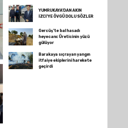
YUMRUKAYA'DAN AKIN
İZCİ'YE ÖVGÜ DOLU SÖZLER
Gercüş’te bal hasadı
heyecanı: Üreticinin yüzü
gülüyor
Barakaya sıçrayan yangın
itfaiye ekiplerini harekete
geçirdi