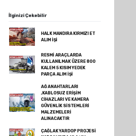
İlginizi Çekebilir
HALK MANDIRA KIRMIZI ET
ALIM İŞİ
RESMİ ARAÇLARDA
KULLANILMAK ÜZERE 800
KALEM 5 KISIM YEDEK
PARÇA ALIM İŞİ
AĞ ANAHTARLARI
,KABLOSUZ ERİŞİM
CİHAZLARI VE KAMERA
GÜVENLİK SİSTEMLERİ
MALZEMELERİ
ALINACAKTIR
ÇAĞLAK YARDOP PROJESİ