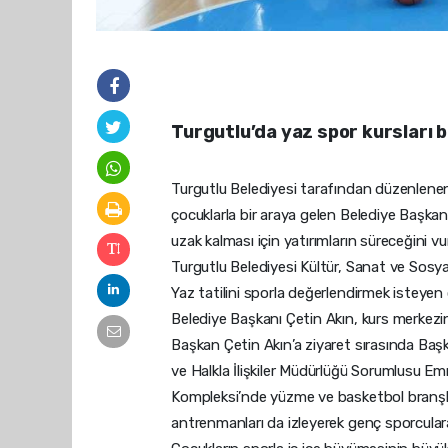
Turgutlu’da yaz spor kursları b
Turgutlu Belediyesi tarafından düzenlenen Y
çocuklarla bir araya gelen Belediye Başkan
uzak kalması için yatırımların süreceğini vu
Turgutlu Belediyesi Kültür, Sanat ve Sosya
Yaz tatilini sporla değerlendirmek isteyen 
Belediye Başkanı Çetin Akın, kurs merkezini 
Başkan Çetin Akın’a ziyaret sırasında Başk
ve Halkla İlişkiler Müdürlüğü Sorumlusu Em
Kompleksi’nde yüzme ve basketbol branşla
antrenmanları da izleyerek genç sporculara b