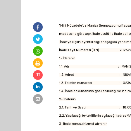
“Milli Mücadele’de Manisa Sempozyumu Kapsamı
maddesine göre açık ihale usulü ile ihale edilec
İhaleye ilişkin ayrıntılı bilgiler aşağıda yer alm
İhale Kayıt Numarası (İKN) : 2026/1
1- İdarenin
1.1. Adı : MANİSA BÜYÜKŞEHİR BEL
1.2. Adresi : NİŞANCIPAŞA MAH.1
1.3. Telefon numarası : 02362314
1.4. İhale dokümanının görülebileceği ve indirile
2- İhalenin
2.1. Tarih ve Saati : 18.08.202
2.2. Yapılacağı (e-tekliflerin açılacağı) adre
3- İhale konusu hizmet alımının