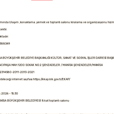
nda Ulaşım ,konaklama ,yemek ve toplantı salonu kiralama ve organizasyonu hizmeti
ektir.
aktadır:
388349
EDİYE BAŞKANLIĞI KÜLTÜR, SANAT VE SOSYAL İŞLER DAİRESİ BAŞKA
200 SOKAK NO:2 ŞEHZADELER / MANİSA ŞEHZADELER/MANİSA
580-2011-2013-2021
bileceği internet sayfası:https://ekap.kik.gov.tr/EKAP/
6 - 15:30
s:MANİSA BÜYÜKŞEHİR BELEDİYESİ 8.kat toplantı salonu