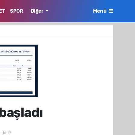
ET
SPOR
Diğer
Menü
 başladı
- 16:19