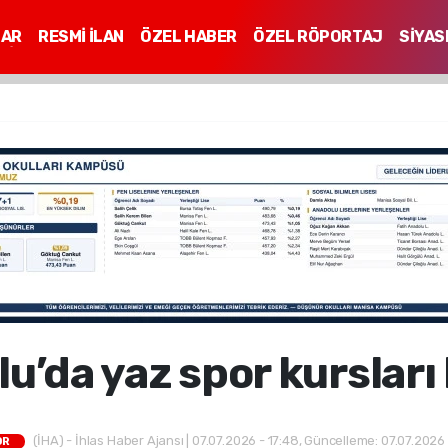
LAR
RESMİ İLAN
ÖZEL HABER
ÖZEL RÖPORTAJ
SİYAS
Mİ
u’da yaz spor kursları
(İHA) - İhlas Haber Ajansı | 07.07.2026 - 17:48, Güncelleme: 07.07.2026 
OR