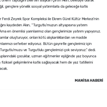
 önem taşıdığını belirten Başkan Çetin Akın, belediye olarak
ğil, gençlere yönelik sosyal yatırımlarla da geleceğe katkı
Ferdi Zeyrek Spor Kompleksi ile Ekrem Gürel Kültür Merkezi’nin
dığını kaydeden Akın, "Turgutlu’muzun altyapısına yatırım
Ama en önemlisi yarınlarımız olan gençlerimize yatırım yapıyoruz.
rtamlar oluşturuyor, onları kötü alışkanlıklardan ve madde
larımızı seferber ediyoruz. Bütün gayretle gençlerimiz için
urgutlu’muzu ve Turgutlulu gençlerimizi çok seviyoruz." dedi.
ruplarındaki çocuklar, uzman eğitmenler eşliğinde yaz boyunca
fiziksel gelişimlerine katkı sağlayacak hem de yaz tatillerini
lacak.
MANISA HABERİ