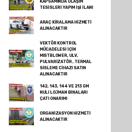
KAPSAMINDA ULAŞIM
TESİSLERİ YAPIM İŞİ İLANI
ARAÇ KİRALAMA HİZMETİ
ALINACAKTIR
VEKTÖR KONTROL
MÜCADELESİ İÇİN
MISTBLOWER, ULV,
PULVARİZATÖR , TERMAL
SİSLEME CİHAZI SATIN
ALINACAKTIR
142, 143, 144 VE 213 GM
NULI LOJMAN BİNALARI
ÇATI ONARIMI
ORGANİZASYON HİZMETİ
ALINACAKTIR