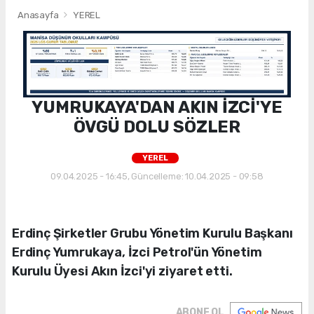
Anasayfa
YEREL
YUMRUKAYA'DAN AKIN İZCİ'YE
ÖVGÜ DOLU SÖZLER
YEREL
09.04.2025 - 16:45, Güncelleme: 10.04.2025 - 09:58
Erdinç Şirketler Grubu Yönetim Kurulu Başkanı
Erdinç Yumrukaya, İzci Petrol'ün Yönetim
Kurulu Üyesi Akın İzci'yi ziyaret etti.
ABONE OL