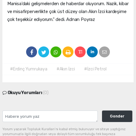
Manisa'daki gelişmelerden de haberdar oluyorum. Nazik, kibar
ve misafirperverlikte çok üst düzey olan Akın İzci kardeşime
çok teşekkür ediyorum." dedi. Adnan Poyraz
#Erdinç Yumrukaya
#Akın İzci
#İzci Petrol
Okuyu Yorumları
(0)
Gonder
Yorum yazarak Topluluk Kuralları’nı kabul etmiş bulunuyor ve siteye yaptığınız
yorumunuzla ilgili doğrudan veya dolaylı tüm sorumluluğu tek başınıza