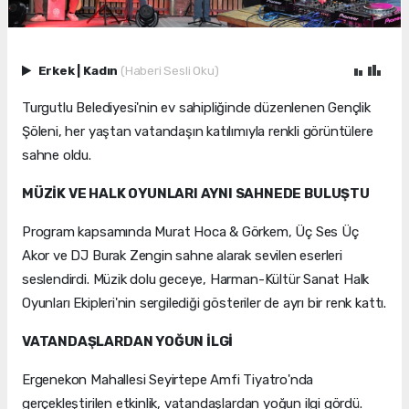
Erkek
|
Kadın
(Haberi Sesli Oku)
Turgutlu Belediyesi'nin ev sahipliğinde düzenlenen Gençlik
Şöleni, her yaştan vatandaşın katılımıyla renkli görüntülere
sahne oldu.
MÜZİK VE HALK OYUNLARI AYNI SAHNEDE BULUŞTU
Program kapsamında Murat Hoca & Görkem, Üç Ses Üç
Akor ve DJ Burak Zengin sahne alarak sevilen eserleri
seslendirdi. Müzik dolu geceye, Harman-Kültür Sanat Halk
Oyunları Ekipleri'nin sergilediği gösteriler de ayrı bir renk kattı.
VATANDAŞLARDAN YOĞUN İLGİ
Ergenekon Mahallesi Seyirtepe Amfi Tiyatro'nda
gerçekleştirilen etkinlik, vatandaşlardan yoğun ilgi gördü.