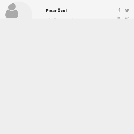
Pınar Özel
info@manisadenge.com
Okuyu Yorumları
(0)
Gonder
Yorum yazarak Topluluk Kuralları’nı kabul etmiş bulunuyor ve siteye yaptığınız
yorumunuzla ilgili doğrudan veya dolaylı tüm sorumluluğu tek başınıza
üstleniyorsunuz. Yazılan tüm yorumlardan site yönetimi hiçbir şekilde sorumlu
tutulamaz.
haber paketi
haber scripti
haber yazılımı