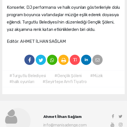
Konserler, DJ performansı ve halk oyunları gösterileriyle dolu
program boyunca vatandaşlar müziğe eşlik ederek doyasıya
eğlendi. Turgutlu Belediyesi'nin düzenlediği Gençlik Şöleni,
yaz akşamına renk katan etkinliklerden biri oldu.
Editör: AHMET İLHAN SAĞLAM
#Turgutlu Belediyesi
#Gençlik Şöleni
#Müzik
#halk oyunları
#Seyirtepe Amfi Tiyatro
Ahmet İlhan Sağlam
info@manisadenge.com