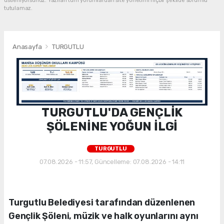
üstleniyorsunuz. Yazılan tüm yorumlardan site yönetimi hiçbir şekilde sorumlu
tutulamaz.
Anasayfa
TURGUTLU
TURGUTLU'DA GENÇLİK
ŞÖLENİNE YOĞUN İLGİ
TURGUTLU
07.08.2026 - 11:57, Güncelleme: 07.08.2026 - 14:11
Turgutlu Belediyesi tarafından düzenlenen
Gençlik Şöleni, müzik ve halk oyunlarını aynı