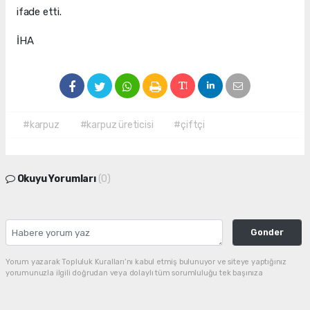
ifade etti.
İHA
#karpuz
#karpuz üreticisi
#çiftçi
Okuyu Yorumları
(0)
Gonder
Yorum yazarak Topluluk Kuralları’nı kabul etmiş bulunuyor ve siteye yaptığınız
yorumunuzla ilgili doğrudan veya dolaylı tüm sorumluluğu tek başınıza
üstleniyorsunuz. Yazılan tüm yorumlardan site yönetimi hiçbir şekilde sorumlu
tutulamaz.