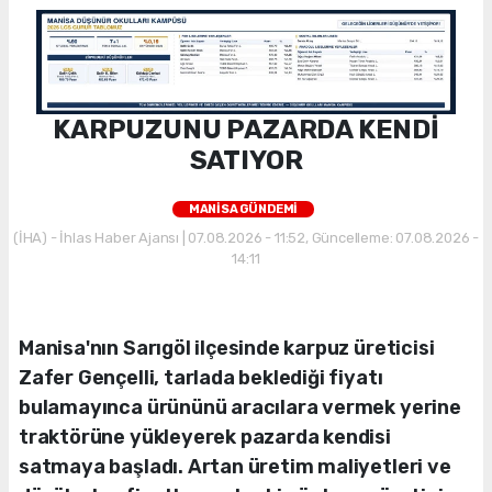
KARPUZUNU PAZARDA KENDİ
SATIYOR
MANİSA GÜNDEMİ
(İHA) - İhlas Haber Ajansı | 07.08.2026 - 11:52, Güncelleme: 07.08.2026 -
14:11
Manisa'nın Sarıgöl ilçesinde karpuz üreticisi
Zafer Gençelli, tarlada beklediği fiyatı
bulamayınca ürününü aracılara vermek yerine
traktörüne yükleyerek pazarda kendisi
satmaya başladı. Artan üretim maliyetleri ve