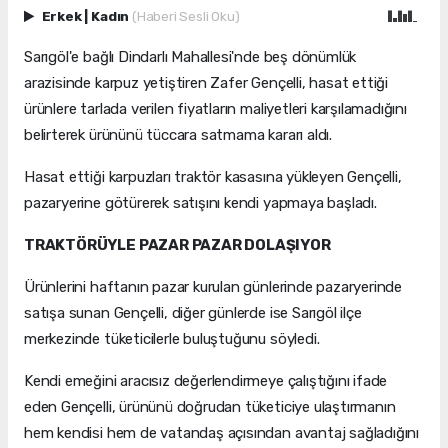
Erkek
|
Kadın
(Haberi Sesli Oku)
Sarıgöl'e bağlı Dindarlı Mahallesi'nde beş dönümlük
arazisinde karpuz yetiştiren Zafer Gençelli, hasat ettiği
ürünlere tarlada verilen fiyatların maliyetleri karşılamadığını
belirterek ürününü tüccara satmama kararı aldı.
Hasat ettiği karpuzları traktör kasasına yükleyen Gençelli,
pazaryerine götürerek satışını kendi yapmaya başladı.
TRAKTÖRÜYLE PAZAR PAZAR DOLAŞIYOR
Ürünlerini haftanın pazar kurulan günlerinde pazaryerinde
satışa sunan Gençelli, diğer günlerde ise Sarıgöl ilçe
merkezinde tüketicilerle buluştuğunu söyledi.
Kendi emeğini aracısız değerlendirmeye çalıştığını ifade
eden Gençelli, ürününü doğrudan tüketiciye ulaştırmanın
hem kendisi hem de vatandaş açısından avantaj sağladığını