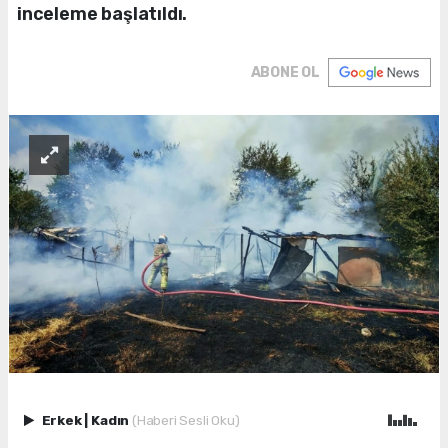
inceleme başlatıldı.
ABONE OL
Erkek
|
Kadın
(Haberi Sesli Oku)