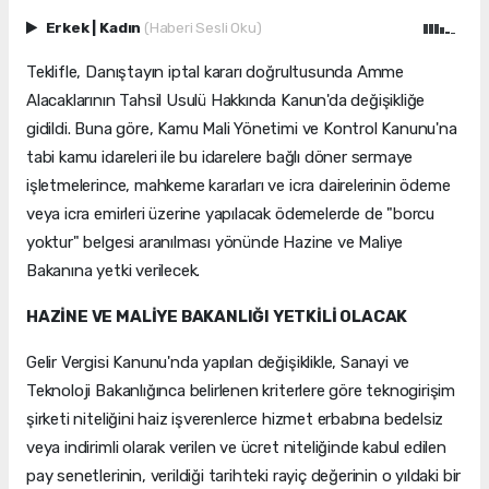
Erkek
|
Kadın
(Haberi Sesli Oku)
Teklifle, Danıştayın iptal kararı doğrultusunda Amme
Alacaklarının Tahsil Usulü Hakkında Kanun'da değişikliğe
gidildi. Buna göre, Kamu Mali Yönetimi ve Kontrol Kanunu'na
tabi kamu idareleri ile bu idarelere bağlı döner sermaye
işletmelerince, mahkeme kararları ve icra dairelerinin ödeme
veya icra emirleri üzerine yapılacak ödemelerde de "borcu
yoktur" belgesi aranılması yönünde Hazine ve Maliye
Bakanına yetki verilecek.
HAZİNE VE MALİYE BAKANLIĞI YETKİLİ OLACAK
Gelir Vergisi Kanunu'nda yapılan değişiklikle, Sanayi ve
Teknoloji Bakanlığınca belirlenen kriterlere göre teknogirişim
şirketi niteliğini haiz işverenlerce hizmet erbabına bedelsiz
veya indirimli olarak verilen ve ücret niteliğinde kabul edilen
pay senetlerinin, verildiği tarihteki rayiç değerinin o yıldaki bir