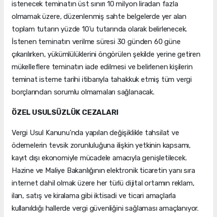
istenecek teminatın üst sınırı 10 milyon liradan fazla
olmamak üzere, düzenlenmiş sahte belgelerde yer alan
toplam tutarın yüzde 10'u tutarında olarak belirlenecek.
İstenen teminatın verilme süresi 30 günden 60 güne
çıkarılırken, yükümlülüklerini öngörülen şekilde yerine getiren
mükelleflere teminatın iade edilmesi ve belirlenen kişilerin
teminat isteme tarihi itibarıyla tahakkuk etmiş tüm vergi
borçlarından sorumlu olmamaları sağlanacak.
ÖZEL USULSÜZLÜK CEZALARI
Vergi Usul Kanunu'nda yapılan değişiklikle tahsilat ve
ödemelerin tevsik zorunluluğuna ilişkin yetkinin kapsamı,
kayıt dışı ekonomiyle mücadele amacıyla genişletilecek.
Hazine ve Maliye Bakanlığının elektronik ticaretin yanı sıra
internet dahil olmak üzere her türlü dijital ortamın reklam,
ilan, satış ve kiralama gibi iktisadi ve ticari amaçlarla
kullanıldığı hallerde vergi güvenliğini sağlaması amaçlanıyor.