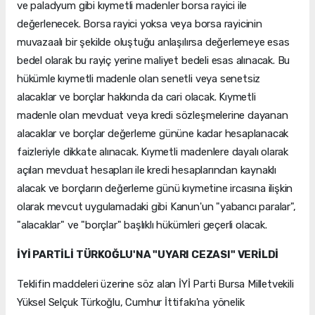
ve paladyum gibi kıymetli madenler borsa rayici ile
değerlenecek. Borsa rayici yoksa veya borsa rayicinin
muvazaalı bir şekilde oluştuğu anlaşılırsa değerlemeye esas
bedel olarak bu rayiç yerine maliyet bedeli esas alınacak. Bu
hükümle kıymetli madenle olan senetli veya senetsiz
alacaklar ve borçlar hakkında da cari olacak. Kıymetli
madenle olan mevduat veya kredi sözleşmelerine dayanan
alacaklar ve borçlar değerleme gününe kadar hesaplanacak
faizleriyle dikkate alınacak. Kıymetli madenlere dayalı olarak
açılan mevduat hesapları ile kredi hesaplarından kaynaklı
alacak ve borçların değerleme günü kıymetine ircasına ilişkin
olarak mevcut uygulamadaki gibi Kanun'un "yabancı paralar",
"alacaklar" ve "borçlar" başlıklı hükümleri geçerli olacak.
İYİ PARTİLİ TÜRKOĞLU'NA "UYARI CEZASI" VERİLDİ
Teklifin maddeleri üzerine söz alan İYİ Parti Bursa Milletvekili
Yüksel Selçuk Türkoğlu, Cumhur İttifakı'na yönelik