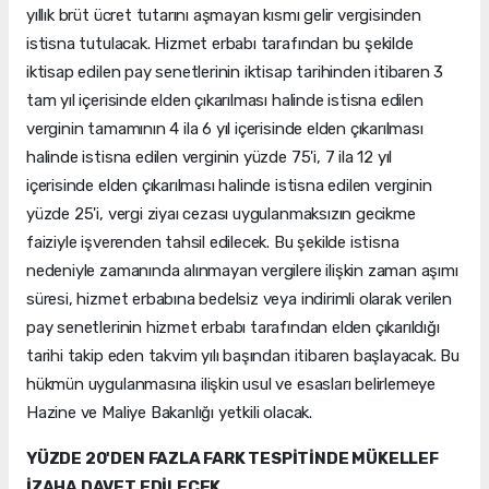
yıllık brüt ücret tutarını aşmayan kısmı gelir vergisinden
istisna tutulacak. Hizmet erbabı tarafından bu şekilde
iktisap edilen pay senetlerinin iktisap tarihinden itibaren 3
tam yıl içerisinde elden çıkarılması halinde istisna edilen
verginin tamamının 4 ila 6 yıl içerisinde elden çıkarılması
halinde istisna edilen verginin yüzde 75'i, 7 ila 12 yıl
içerisinde elden çıkarılması halinde istisna edilen verginin
yüzde 25'i, vergi ziyaı cezası uygulanmaksızın gecikme
faiziyle işverenden tahsil edilecek. Bu şekilde istisna
nedeniyle zamanında alınmayan vergilere ilişkin zaman aşımı
süresi, hizmet erbabına bedelsiz veya indirimli olarak verilen
pay senetlerinin hizmet erbabı tarafından elden çıkarıldığı
tarihi takip eden takvim yılı başından itibaren başlayacak. Bu
hükmün uygulanmasına ilişkin usul ve esasları belirlemeye
Hazine ve Maliye Bakanlığı yetkili olacak.
YÜZDE 20'DEN FAZLA FARK TESPİTİNDE MÜKELLEF
İZAHA DAVET EDİLECEK