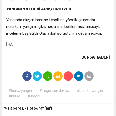
YANGININ NEDENİ ARAŞTIRILIYOR
Yangında oluşan hasarın tespitine yönelik çalışmalar
sürerken, yangının çıkış nedeninin belirlenmesi amacıyla
inceleme başlatıldı. Olayla ilgili soruşturma devam ediyor.
İHA
BURSA HABERİ
#bursa yangın
#inegöl son dakika
#baraka yangını
#bursa
#inegöl
Habere Ek Fotoğraf(lar)