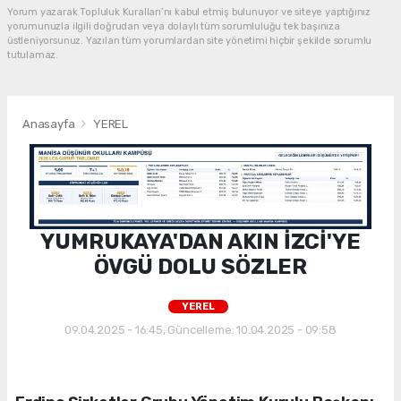
Yorum yazarak Topluluk Kuralları’nı kabul etmiş bulunuyor ve siteye yaptığınız
yorumunuzla ilgili doğrudan veya dolaylı tüm sorumluluğu tek başınıza
üstleniyorsunuz. Yazılan tüm yorumlardan site yönetimi hiçbir şekilde sorumlu
tutulamaz.
Anasayfa
YEREL
YUMRUKAYA'DAN AKIN İZCİ'YE
ÖVGÜ DOLU SÖZLER
YEREL
09.04.2025 - 16:45, Güncelleme: 10.04.2025 - 09:58