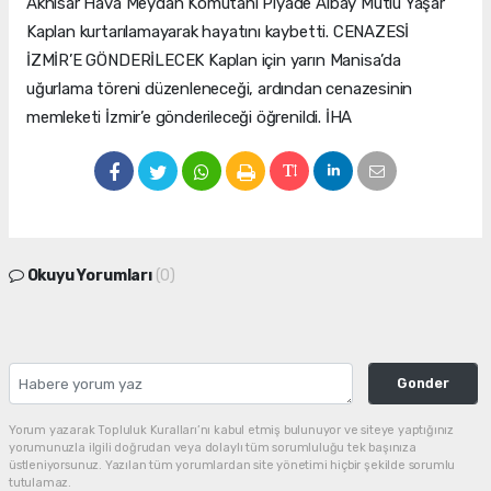
Akhisar Hava Meydan Komutanı Piyade Albay Mutlu Yaşar
Kaplan kurtarılamayarak hayatını kaybetti. CENAZESİ
İZMİR’E GÖNDERİLECEK Kaplan için yarın Manisa’da
uğurlama töreni düzenleneceği, ardından cenazesinin
memleketi İzmir’e gönderileceği öğrenildi. İHA
Okuyu Yorumları
(0)
Gonder
Yorum yazarak Topluluk Kuralları’nı kabul etmiş bulunuyor ve siteye yaptığınız
yorumunuzla ilgili doğrudan veya dolaylı tüm sorumluluğu tek başınıza
üstleniyorsunuz. Yazılan tüm yorumlardan site yönetimi hiçbir şekilde sorumlu
tutulamaz.