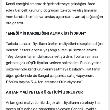
Kendi emeğini aracısız değerlendirmeye çalıştığını ifade
eden Gençelli, ürününü doğrudan tüketiciye ulaştırmanın
hem kendisi hem de vatandaş açısından avantaj sağladığını
dile getirdi.
"EMEĞİMİN KARŞILIĞINI ALMAK İSTİYORUM"
Tarlada sunulan fiyatların üretim maliyetlerini karşılamadığını
belirten Zafer Gençelli, yaşadığı süreci şu sözlerle anlattı:
"Beş dönüm tarlamda karpuz yetiştirdim. Toptan almaya
gelenler çok düşük fiyatlar verince satmadım. Bunun yerine
pazaryerinde kendi ürünlerimi satmaya başladım. Haftanın
diğer günlerinde de Sarıgöl çarşısında satış yapıyorum.
Dönüm başına 3-4 ton arasında ürün alıyorum."
ARTAN MALİYETLER ÜRETİCİYİ ZORLUYOR
Artan girdi maliyetleri ile düşük alım fiyatlarının üreticiyi her
geçen gün daha da zorladığını söyleyen Gençelli, ayakta