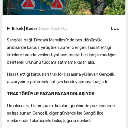
Erkek
|
Kadın
(Haberi Sesli Oku)
Sarıgöl'e bağlı Dindarlı Mahallesi'nde beş dönümlük
arazisinde karpuz yetiştiren Zafer Gençelli, hasat ettiği
ürünlere tarlada verilen fiyatların maliyetleri karşılamadığını
belirterek ürününü tüccara satmama kararı aldı.
Hasat ettiği karpuzları traktör kasasına yükleyen Gençelli,
pazaryerine götürerek satışını kendi yapmaya başladı.
TRAKTÖRÜYLE PAZAR PAZAR DOLAŞIYOR
Ürünlerini haftanın pazar kurulan günlerinde pazaryerinde
satışa sunan Gençelli, diğer günlerde ise Sarıgöl ilçe
merkezinde tüketicilerle buluştuğunu söyledi.