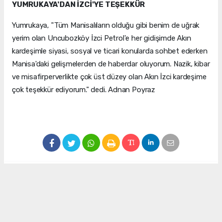
YUMRUKAYA'DAN İZCİ'YE TEŞEKKÜR
Yumrukaya, "Tüm Manisalıların olduğu gibi benim de uğrak
yerim olan Uncubozköy İzci Petrol'e her gidişimde Akın
kardeşimle siyasi, sosyal ve ticari konularda sohbet ederken
Manisa'daki gelişmelerden de haberdar oluyorum. Nazik, kibar
ve misafirperverlikte çok üst düzey olan Akın İzci kardeşime
çok teşekkür ediyorum." dedi. Adnan Poyraz
#Erdinç Yumrukaya
#Akın İzci
#İzci Petrol
Okuyu Yorumları
(0)