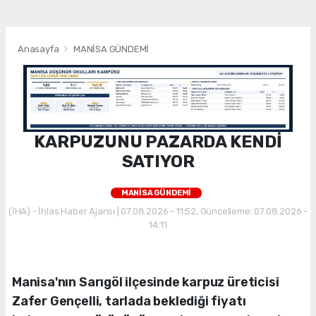
Anasayfa
MANİSA GÜNDEMİ
KARPUZUNU PAZARDA KENDİ
SATIYOR
MANİSA GÜNDEMİ
(İHA) - İhlas Haber Ajansı | 07.08.2026 - 11:52, Güncelleme: 07.08.2026 -
14:11
Manisa'nın Sarıgöl ilçesinde karpuz üreticisi
Zafer Gençelli, tarlada beklediği fiyatı