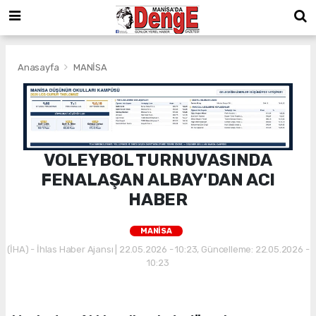
Anasayfa
MANİSA
VOLEYBOL TURNUVASINDA
FENALAŞAN ALBAY'DAN ACI
HABER
MANİSA
(İHA) - İhlas Haber Ajansı | 22.05.2026 - 10:23, Güncelleme: 22.05.2026 -
10:23