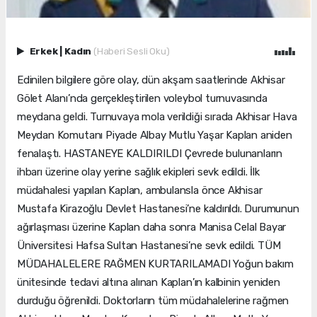
Erkek
|
Kadın
(Haberi Sesli Oku)
Edinilen bilgilere göre olay, dün akşam saatlerinde Akhisar
Gölet Alanı’nda gerçekleştirilen voleybol turnuvasında
meydana geldi. Turnuvaya mola verildiği sırada Akhisar Hava
Meydan Komutanı Piyade Albay Mutlu Yaşar Kaplan aniden
fenalaştı. HASTANEYE KALDIRILDI Çevrede bulunanların
ihbarı üzerine olay yerine sağlık ekipleri sevk edildi. İlk
müdahalesi yapılan Kaplan, ambulansla önce Akhisar
Mustafa Kirazoğlu Devlet Hastanesi’ne kaldırıldı. Durumunun
ağırlaşması üzerine Kaplan daha sonra Manisa Celal Bayar
Üniversitesi Hafsa Sultan Hastanesi’ne sevk edildi. TÜM
MÜDAHALELERE RAĞMEN KURTARILAMADI Yoğun bakım
ünitesinde tedavi altına alınan Kaplan’ın kalbinin yeniden
durduğu öğrenildi. Doktorların tüm müdahalelerine rağmen