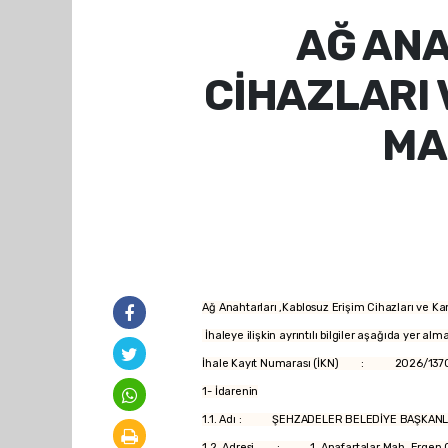
AĞ ANA
CİHAZLARI 
MA
Ağ Anahtarları ,Kablosuz Erişim Cihazları ve K
İhaleye ilişkin ayrıntılı bilgiler aşağıda yer alm
İhale Kayıt Numarası (İKN) : 2026/137
1- İdarenin
1.1. Adı : ŞEHZADELER BELEDİYE BAŞKANLI
1.2. Adresi : 1. Anafartalar Mah. Ergen C