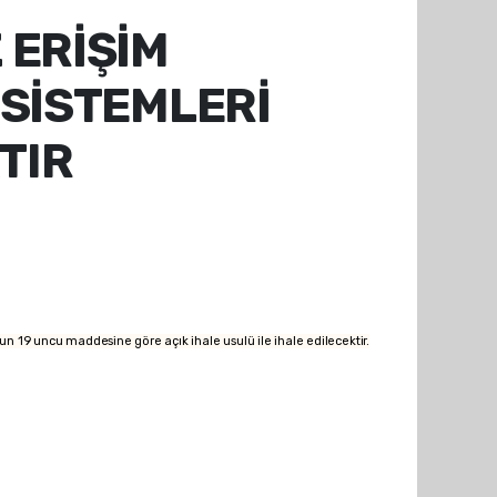
 ERİŞİM
 SİSTEMLERİ
TIR
n 19 uncu maddesine göre açık ihale usulü ile ihale edilecektir.