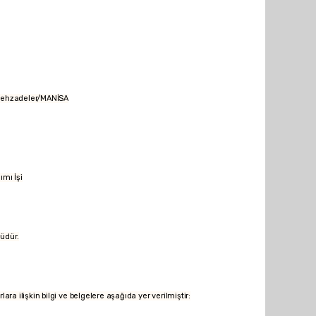
 Şehzadeler/MANİSA
mı İşi
üdür.
rlara ilişkin bilgi ve belgelere aşağıda yer verilmiştir: