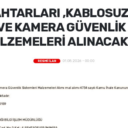
HTARLARI ,KABLOSUZ
VE KAMERA GÜVENLİK
LZEMELERİ ALINACAK
01.08.2026 - 00:00
RESMİ İLAN
amera Güvenlik Sistemleri Malzemeleri Alımı mal alımı 4734 sayılı Kamu İhale Kanununu
aktadır:
0159
ĞI BİLGİ İŞLEM MÜDÜRLÜĞÜ
ad. No:2 Kat : 4 ŞEHZADELER/MANİSA