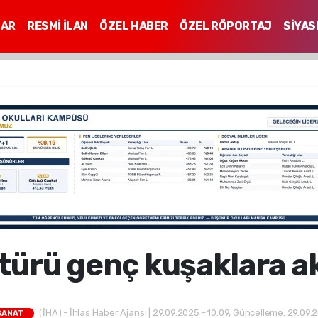
LAR
RESMİ İLAN
ÖZEL HABER
ÖZEL RÖPORTAJ
SİYAS
Mİ
türü genç kuşaklara a
(İHA) - İhlas Haber Ajansı | 29.09.2025 - 10:09, Güncelleme: 29.09.
SANAT