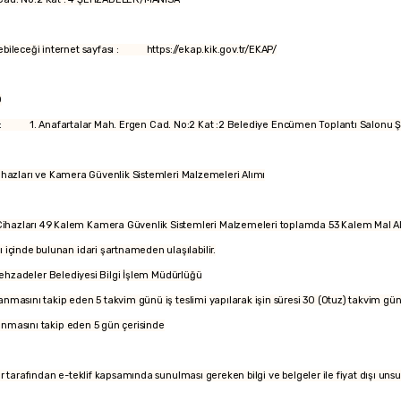
ilebileceği internet sayfası : https://ekap.kik.gov.tr/EKAP/
0
res : 1. Anafartalar Mah. Ergen Cad. No:2 Kat :2 Belediye Encümen Toplantı Salonu
hazları ve Kamera Güvenlik Sistemleri Malzemeleri Alımı
Cihazları 49 Kalem Kamera Güvenlik Sistemleri Malzemeleri toplamda 53 Kalem Mal Alı
ı içinde bulunan idari şartnameden ulaşılabilir.
zadeler Belediyesi Bilgi İşlem Müdürlüğü
asını takip eden 5 takvim günü iş teslimi yapılarak işin süresi 30 (Otuz) takvim gün
masını takip eden 5 gün çerisinde
kliler tarafından e-teklif kapsamında sunulması gereken bilgi ve belgeler ile fiyat dışı unsu