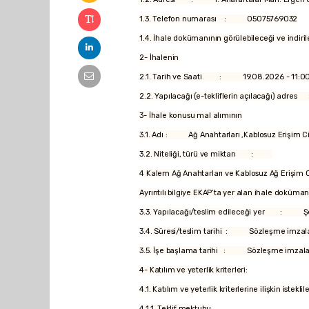
1.3. Telefon numarası : 05075769032
1.4. İhale dokümanının görülebileceği ve indir
2- İhalenin
2.1. Tarih ve Saati : 19.08.2026 - 11:0
2.2. Yapılacağı (e-tekliflerin açılacağı) ad
3- İhale konusu mal alımının
3.1. Adı : Ağ Anahtarları ,Kablosuz Erişim Ci
3.2. Niteliği, türü ve miktarı :
4 Kalem Ağ Anahtarları ve Kablosuz Ağ Erişim 
Ayrıntılı bilgiye EKAP’ta yer alan ihale doküman
3.3. Yapılacağı/teslim edileceği yer : Şeh
3.4. Süresi/teslim tarihi : Sözleşme imzalanm
3.5. İşe başlama tarihi : Sözleşme imzalan
4- Katılım ve yeterlik kriterleri:
4.1. Katılım ve yeterlik kriterlerine ilişkin iste
4.1.1. Teklif mektubu.