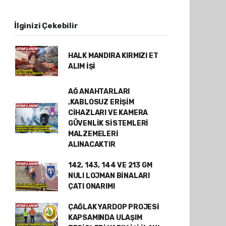
İlginizi Çekebilir
HALK MANDIRA KIRMIZI ET
ALIM İŞİ
AĞ ANAHTARLARI
,KABLOSUZ ERİŞİM
CİHAZLARI VE KAMERA
GÜVENLİK SİSTEMLERİ
MALZEMELERİ
ALINACAKTIR
142, 143, 144 VE 213 GM
NULI LOJMAN BİNALARI
ÇATI ONARIMI
ÇAĞLAK YARDOP PROJESİ
KAPSAMINDA ULAŞIM