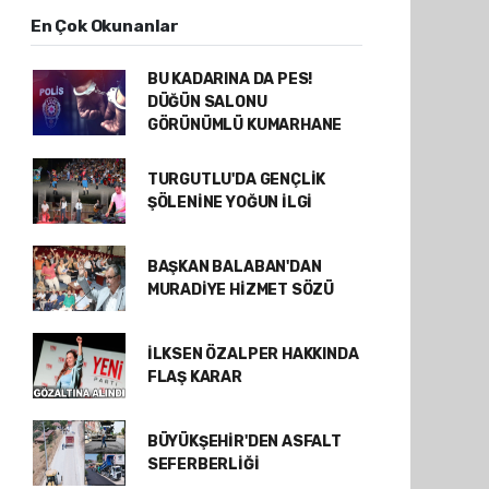
En Çok Okunanlar
BU KADARINA DA PES!
DÜĞÜN SALONU
GÖRÜNÜMLÜ KUMARHANE
TURGUTLU'DA GENÇLİK
ŞÖLENİNE YOĞUN İLGİ
BAŞKAN BALABAN'DAN
MURADİYE HİZMET SÖZÜ
İLKSEN ÖZALPER HAKKINDA
FLAŞ KARAR
BÜYÜKŞEHİR'DEN ASFALT
SEFERBERLİĞİ