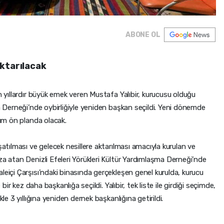
ABONE OL
aktarılacak
n yıllardır büyük emek veren Mustafa Yalıbir, kurucusu olduğu
ma Derneği’nde oybirliğiyle yeniden başkan seçildi. Yeni dönemde
rım ön planda olacak.
şatılması ve gelecek nesillere aktarılması amacıyla kurulan ve
za atan Denizli Efeleri Yörükleri Kültür Yardımlaşma Derneği’nde
leiçi Çarşısı’ndaki binasında gerçekleşen genel kurulda, kurucu
 bir kez daha başkanlığa seçildi. Yalıbir, tek liste ile girdiği seçimde,
kle 3 yıllığına yeniden dernek başkanlığına getirildi.