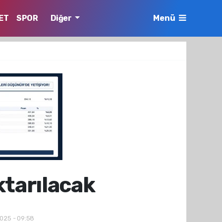
ET
SPOR
Diğer
Menü
ktarılacak
2025 - 09:58