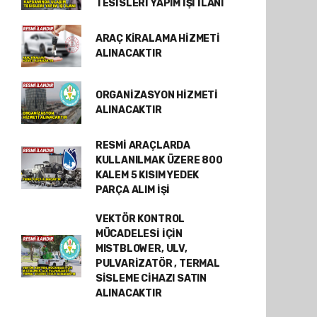
TESİSLERİ YAPIM İŞİ İLANI
ARAÇ KİRALAMA HİZMETİ
ALINACAKTIR
ORGANİZASYON HİZMETİ
ALINACAKTIR
RESMİ ARAÇLARDA
KULLANILMAK ÜZERE 800
KALEM 5 KISIM YEDEK
PARÇA ALIM İŞİ
VEKTÖR KONTROL
MÜCADELESİ İÇİN
MISTBLOWER, ULV,
PULVARİZATÖR , TERMAL
SİSLEME CİHAZI SATIN
ALINACAKTIR