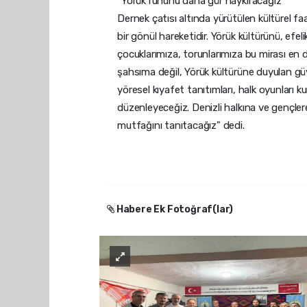
"Yörük ruhunu daha gür haykıracağız"
Dernek çatısı altında yürütülen kültürel fa
bir gönül hareketidir. Yörük kültürünü, ef
çocuklarımıza, torunlarımıza bu mirası en 
şahsıma değil, Yörük kültürüne duyulan güve
yöresel kıyafet tanıtımları, halk oyunları kurs
düzenleyeceğiz. Denizli halkına ve gençlere
mutfağını tanıtacağız" dedi.
Habere Ek Fotoğraf(lar)