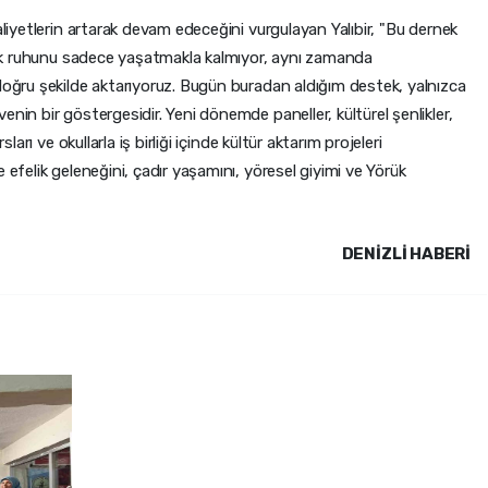
aliyetlerin artarak devam edeceğini vurgulayan Yalıbir, "Bu dernek
elik ruhunu sadece yaşatmakla kalmıyor, aynı zamanda
doğru şekilde aktarıyoruz. Bugün buradan aldığım destek, yalnızca
nin bir göstergesidir. Yeni dönemde paneller, kültürel şenlikler,
ları ve okullarla iş birliği içinde kültür aktarım projeleri
 efelik geleneğini, çadır yaşamını, yöresel giyimi ve Yörük
DENIZLI HABERİ