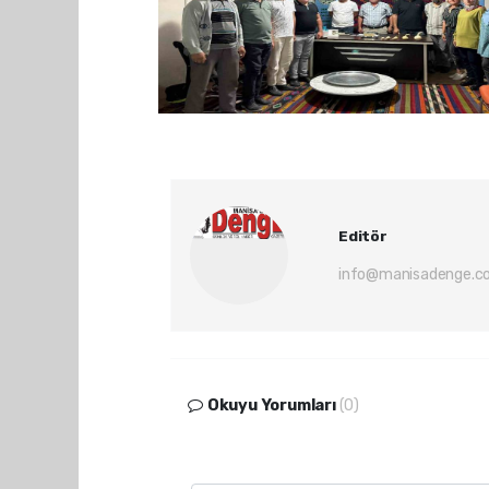
Editör
info@manisadenge.c
Okuyu Yorumları
(0)