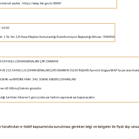
internet sayfası
:
https://ekap.kik.gov.tr/EKAP/
- 10:00
h. 1 Sk. No:1/A Hava Meydan Komutanlığı İhale Komisyon Başkanlığı Akhisar / MANİSA
13 GM NULI LOJMAN BİNALARI ÇATI ONARIMI
 VE 213 GM NU.LI LOJMAN BİNALARI ÇATI ONARIMI (%100 İNŞAAT) Ayrıntılı bilgiye EKAP’ta yer alan ihale 
SOKAK ve ATATÜRK MAH. 340. SOKAK ASKERİ LOJMANLARI
aren 60 (Altmış) takvim günüdür.
ğı tarihten itibaren 5 gün içinde yer teslimi yapılarak işe başlanacaktır.
kliler tarafından e-teklif kapsamında sunulması gereken bilgi ve belgeler ile fiyat dışı unsu