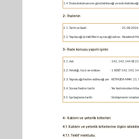
1.4. İhale dokümanının görülebileceği ve indirilebileceği 
2- İhalenin
2.1. Tarih ve Saati
:
25.08.2026 
2.2. Yapılacağı (e-tekliflerin açılacağı) adres
:
Akselendi Ma
3- İhale konusu yapım işinin
3.1. Adı
:
142, 143, 144 VE 2
3.2. Niteliği, türü ve miktarı
:
1 ADET 142, 143, 144
3.3. Yapılacağı/teslim edileceği yer
:
KETHÜDA MAH. 21. 
3.4. Süresi/teslim tarihi
:
Yer tesliminden itib
3.5. İşe başlama tarihi
:
Sözleşmenin imzalandı
4- Katılım ve yeterlik kriterleri:
4.1. Katılım ve yeterlik kriterlerine ilişkin iste
4.1.1. Teklif mektubu.