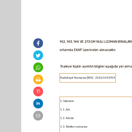
142, 143, 144 VE 213 GM NULI LOJMAN BİNALARI Ç
ortamda EKAP üzerinden alınacaktır.
İhaleye ilişkin ayrıntılı bilgiler aşağıda yer alm
İhale Kayıt Numarası (İKN)
:
2026/1433919
1- İdarenin
1.1. Adı
1.2. Adresi
1.3. Telefon numarası