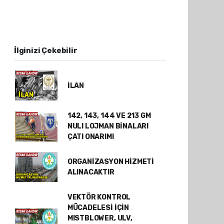
İlginizi Çekebilir
İLAN
142, 143, 144 VE 213 GM
NULI LOJMAN BİNALARI
ÇATI ONARIMI
ORGANİZASYON HİZMETİ
ALINACAKTIR
VEKTÖR KONTROL
MÜCADELESİ İÇİN
MISTBLOWER, ULV,