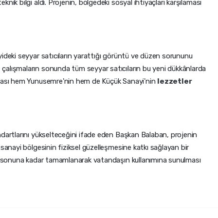
nik bilgi aldı. Projenin, bölgedeki sosyal ihtiyaçları karşılaması
ideki seyyar satıcıların yarattığı görüntü ve düzen sorununu
çalışmaların sonunda tüm seyyar satıcıların bu yeni dükkânlarda
urası hem Yunusemre'nin hem de Küçük Sanayi'nin
lezzetler
ndartlarını yükselteceğini ifade eden Başkan Balaban, projenin
 sanayi bölgesinin fiziksel güzelleşmesine katkı sağlayan bir
yıl sonuna kadar tamamlanarak vatandaşın kullanımına sunulması