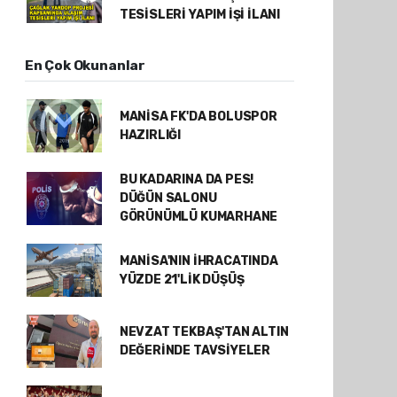
TESİSLERİ YAPIM İŞİ İLANI
En Çok Okunanlar
MANİSA FK'DA BOLUSPOR
HAZIRLIĞI
BU KADARINA DA PES!
DÜĞÜN SALONU
GÖRÜNÜMLÜ KUMARHANE
MANİSA'NIN İHRACATINDA
YÜZDE 21'LİK DÜŞÜŞ
NEVZAT TEKBAŞ'TAN ALTIN
DEĞERİNDE TAVSİYELER