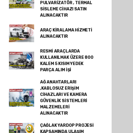
PULVARİZATÖR , TERMAL
SİSLEME CİHAZI SATIN
ALINACAKTIR
ARAÇ KİRALAMA HİZMETİ
ALINACAKTIR
RESMİ ARAÇLARDA
KULLANILMAK ÜZERE 800
KALEM 5 KISIM YEDEK
PARÇA ALIM İŞİ
AĞ ANAHTARLARI
,KABLOSUZ ERİŞİM
CİHAZLARI VE KAMERA
GÜVENLİK SİSTEMLERİ
MALZEMELERİ
ALINACAKTIR
ÇAĞLAK YARDOP PROJESİ
KAPSAMINDA ULAŞIM