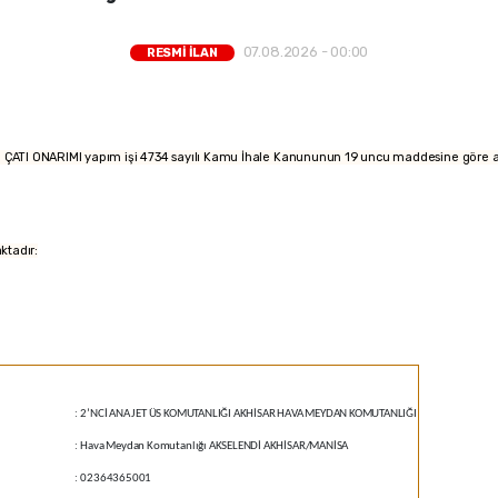
07.08.2026 - 00:00
RESMİ İLAN
ATI ONARIMI yapım işi 4734 sayılı Kamu İhale Kanununun 19 uncu maddesine göre açık i
aktadır:
:
2’NCİ ANA JET ÜS KOMUTANLIĞI AKHİSAR HAVA MEYDAN KOMUTANLIĞI
:
Hava Meydan Komutanlığı AKSELENDİ AKHİSAR/MANİSA
:
02364365001