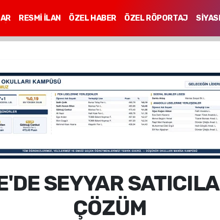
LAR
RESMİ İLAN
ÖZEL HABER
ÖZEL RÖPORTAJ
SİYAS
Mİ
'DE SEYYAR SATICIL
ÇÖZÜM