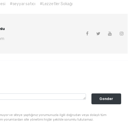
esi
#seyyar satıcı
#Lezzetler Sokağı
mlu
om
Gonder
nuyor ve siteye yaptığınız yorumunuzla ilgili doğrudan veya dolaylı tüm
üm yorumlardan site yönetimi hiçbir şekilde sorumlu tutulamaz.