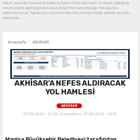
Yorum yazarak Topluluk Kuralları’nı kabul etmiş bulunuyor ve siteye yaptığınız
yorumunuzla ilgili doğrudan veya dolaylı tüm sorumluluğu tek başınıza
üstleniyorsunuz. Yazılan tüm yorumlardan site yönetimi hiçbir şekilde sorumlu
tutulamaz.
Anasayfa
AKHİSAR
AKHİSAR'A NEFES ALDIRACAK
YOL HAMLESİ
AKHİSAR
07.08.2026 - 12:35, Güncelleme: 07.08.2026 - 14:10
Manisa Büyükşehir Belediyesi tarafından