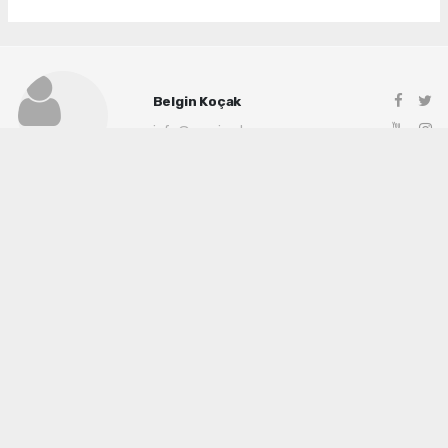
Belgin Koçak
info@manisadenge.com
Okuyu Yorumları
(0)
Gonder
Yorum yazarak Topluluk Kuralları’nı kabul etmiş bulunuyor ve siteye yaptığınız
yorumunuzla ilgili doğrudan veya dolaylı tüm sorumluluğu tek başınıza
üstleniyorsunuz. Yazılan tüm yorumlardan site yönetimi hiçbir şekilde sorumlu
tutulamaz.