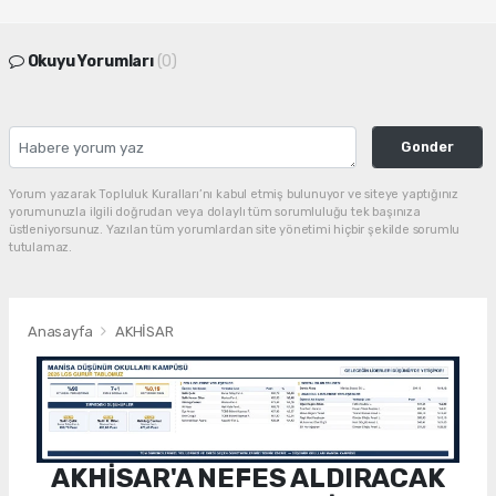
Okuyu Yorumları
(0)
Gonder
Yorum yazarak Topluluk Kuralları’nı kabul etmiş bulunuyor ve siteye yaptığınız
yorumunuzla ilgili doğrudan veya dolaylı tüm sorumluluğu tek başınıza
üstleniyorsunuz. Yazılan tüm yorumlardan site yönetimi hiçbir şekilde sorumlu
tutulamaz.
Anasayfa
AKHİSAR
AKHİSAR'A NEFES ALDIRACAK