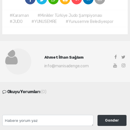
#Karaman
#Minikler Türkiye Judo Şampiyonası
#JUDO
#YUNUSEMRE
#Yunusemre Belediyespor
Ahmet İlhan Sağlam
info@manisadenge.com
Okuyu Yorumları
(0)
Gonder