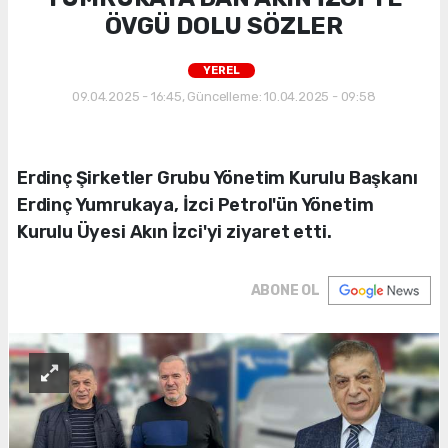
ÖVGÜ DOLU SÖZLER
YEREL
09.04.2025 - 16:45, Güncelleme: 10.04.2025 - 09:58
Erdinç Şirketler Grubu Yönetim Kurulu Başkanı
Erdinç Yumrukaya, İzci Petrol'ün Yönetim
Kurulu Üyesi Akın İzci'yi ziyaret etti.
ABONE OL