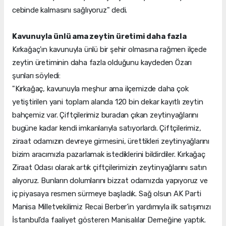
cebinde kalmasını sağlıyoruz" dedi.
Kavunuyla ünlü ama zeytin üretimi daha fazla
Kırkağaç'ın kavunuyla ünlü bir şehir olmasına rağmen ilçede
zeytin üretiminin daha fazla olduğunu kaydeden Özarı
şunları söyledi:
"Kırkağaç, kavunuyla meşhur ama ilçemizde daha çok
yetiştirilen yani toplam alanda 120 bin dekar kayıtlı zeytin
bahçemiz var. Çiftçilerimiz buradan çıkan zeytinyağlarını
bugüne kadar kendi imkanlarıyla satıyorlardı. Çiftçilerimiz,
ziraat odamızın devreye girmesini, ürettikleri zeytinyağlarını
bizim aracımızla pazarlamak istediklerini bildirdiler. Kırkağaç
Ziraat Odası olarak artık çiftçilerimizin zeytinyağlarını satın
alıyoruz. Bunların dolumlarını bizzat odamızda yapıyoruz ve
iç piyasaya resmen sürmeye başladık. Sağ olsun AK Parti
Manisa Milletvekilimiz Recai Berber’in yardımıyla ilk satışımızı
İstanbul’da faaliyet gösteren Manisalılar Derneğine yaptık.