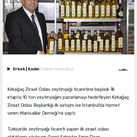
Erkek
|
Kadın
(Haberi Sesli Oku)
Kırkağaç Ziraat Odası zeytinyağı ticaretine başladı. İlk
etapta 10 ton zeytinyağını pazarlamayı hedefleyen Kırkağaç
Ziraat Odası Başkanlığı ilk satışını ise İstanbul’da hizmet
veren Manisalılar Derneği'ne yaptı.
Türkiye'de zeytinyağı ticareti yapan ilk ziraat odası
olduklarını söyleyen Genel Sekreter Emin Özarı,