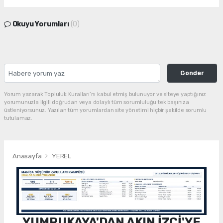
Okuyu Yorumları
(0)
Gonder
Yorum yazarak Topluluk Kuralları’nı kabul etmiş bulunuyor ve siteye yaptığınız
yorumunuzla ilgili doğrudan veya dolaylı tüm sorumluluğu tek başınıza
üstleniyorsunuz. Yazılan tüm yorumlardan site yönetimi hiçbir şekilde sorumlu
tutulamaz.
Anasayfa
YEREL
YUMRUKAYA'DAN AKIN İZCİ'YE