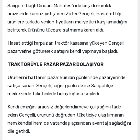
Sarıgöl'e bağlı Dindarlı Mahallesi'nde beş dönümlük
arazisinde karpuz yetiştiren Zafer Gençelli, hasat ettiği
ürünlere tarlada verilen fiyatların maliyetleri karşılamadığını
belirterek ürününü tüccara satmama kararı aldı.
Hasat ettiği karpuzları traktör kasasına yükleyen Gençelli,
pazaryerine götürerek satışını kendi yapmaya başladı.
TRAKTÖRÜYLE PAZAR PAZAR DOLAŞIYOR
Ürünlerini haftanın pazar kurulan günlerinde pazaryerinde
satışa sunan Gençelli, diğer günlerde ise Sarıgöl ilçe
merkezinde tüketicilerle buluştuğunu söyledi.
Kendi emeğini aracısız değerlendirmeye çalıştığını ifade
eden Gençelli, ürününü doğrudan tüketiciye ulaştırmanın
hem kendisi hem de vatandaş açısından avantaj sağladığını
dile getirdi.