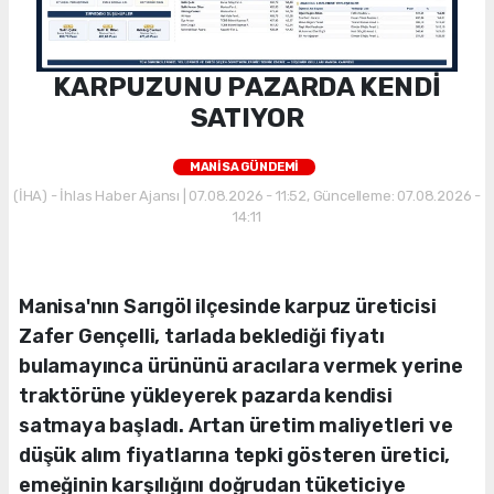
KARPUZUNU PAZARDA KENDİ
SATIYOR
MANİSA GÜNDEMİ
(İHA) - İhlas Haber Ajansı | 07.08.2026 - 11:52, Güncelleme: 07.08.2026 -
14:11
Manisa'nın Sarıgöl ilçesinde karpuz üreticisi
Zafer Gençelli, tarlada beklediği fiyatı
bulamayınca ürününü aracılara vermek yerine
traktörüne yükleyerek pazarda kendisi
satmaya başladı. Artan üretim maliyetleri ve
düşük alım fiyatlarına tepki gösteren üretici,
emeğinin karşılığını doğrudan tüketiciye