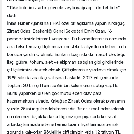
"Tüketicilerimiz artık güvenle zeytinyağı alıp tüketebilirler"
dedi.
İhlas Haber Ajansı'na (İHA) özel bir açıklama yapan Kırkağaç
Ziraat Odası Başkanlığı Genel Sekreteri Emin Özarı, “6
personelimizle hizmet veriyoruz. Bu hizmetlerimizin arasında
ana felsefemiz çiftçilerimize mesleki faaliyetlerinde her türlü
konuda yardımcı olmak. Bunların başında da mazot desteği,
ilaç, gübre, tohum, alet ve ekipman satışları gibi girdilerinde
çiftçilerimize destek olmak. Çiftçilerimize yardımcı olmak için
1995 yılında zirai ilaç satışına başladık. 2017 yılı içerisinde
toplam 20 bin çiftçimize 66 bin kalem ürün satışı yaptık.
Bunu yaparken bizi en çok mutlu eden olay para
kazanmaktan ziyade, Kırkağaç Ziraat Odası olarak piyasanın
yüzde 25’ini regüle edebilmemizdir. Bizler ziraat odası olarak
ürünlerimizi düşük karla sattığımız için piyasada ki esnaf
arkadaşlarımızda ister istemez bizim fiyatlarımıza uymak
zorunda kalıyorlar. Böylelikle çiftçimizin yılda 1.2 trilyon TL