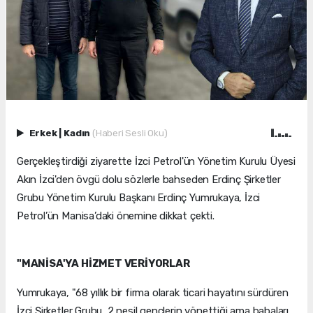
Erkek
|
Kadın
(Haberi Sesli Oku)
Gerçekleştirdiği ziyarette İzci Petrol'ün Yönetim Kurulu Üyesi
Akın İzci'den övgü dolu sözlerle bahseden Erdinç Şirketler
Grubu Yönetim Kurulu Başkanı Erdinç Yumrukaya, İzci
Petrol’ün Manisa’daki önemine dikkat çekti.
"MANİSA'YA HİZMET VERİYORLAR
Yumrukaya, "68 yıllık bir firma olarak ticari hayatını sürdüren
İzci Şirketler Grubu, 2 nesil gençlerin yönettiği ama babaları