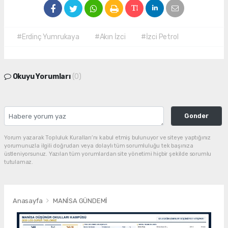
#Erdinç Yumrukaya
#Akın İzci
#İzci Petrol
Okuyu Yorumları
(0)
Gonder
Yorum yazarak Topluluk Kuralları’nı kabul etmiş bulunuyor ve siteye yaptığınız
yorumunuzla ilgili doğrudan veya dolaylı tüm sorumluluğu tek başınıza
üstleniyorsunuz. Yazılan tüm yorumlardan site yönetimi hiçbir şekilde sorumlu
tutulamaz.
Anasayfa
MANİSA GÜNDEMİ