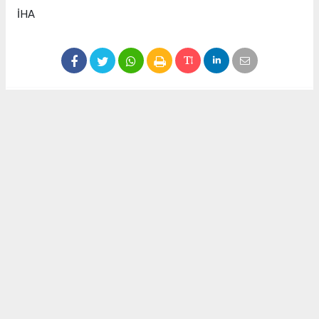
İHA
#karpuz
#karpuz üreticisi
#çiftçi
Okuyu Yorumları
(0)
Gonder
Yorum yazarak Topluluk Kuralları’nı kabul etmiş bulunuyor ve siteye yaptığınız
yorumunuzla ilgili doğrudan veya dolaylı tüm sorumluluğu tek başınıza
üstleniyorsunuz. Yazılan tüm yorumlardan site yönetimi hiçbir şekilde sorumlu
tutulamaz.