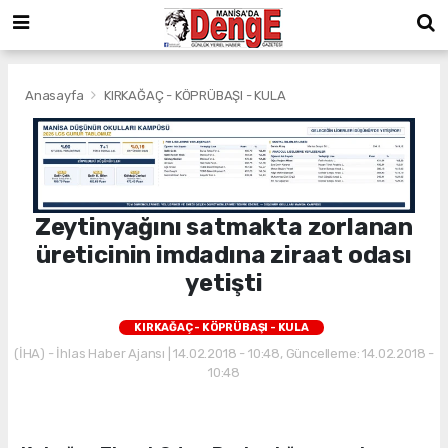
Anasayfa
KIRKAĞAÇ - KÖPRÜBAŞI - KULA
Zeytinyağını satmakta zorlanan
üreticinin imdadına ziraat odası
yetişti
KIRKAĞAÇ - KÖPRÜBAŞI - KULA
(İHA) - İhlas Haber Ajansı | 14.02.2018 - 10:48, Güncelleme: 14.02.2018 -
10:48