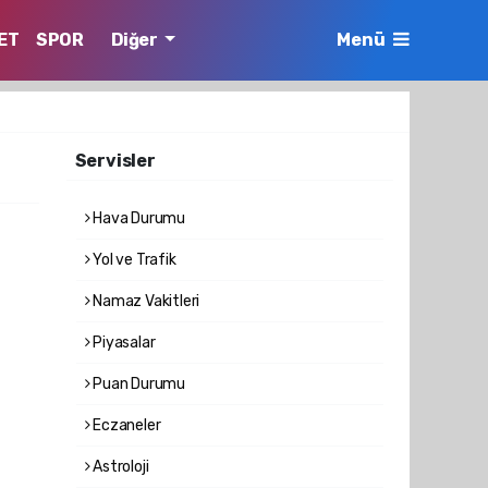
ET
SPOR
Diğer
Menü
Servisler
Hava Durumu
Yol ve Trafik
Namaz Vakitleri
Piyasalar
Puan Durumu
Eczaneler
Astroloji