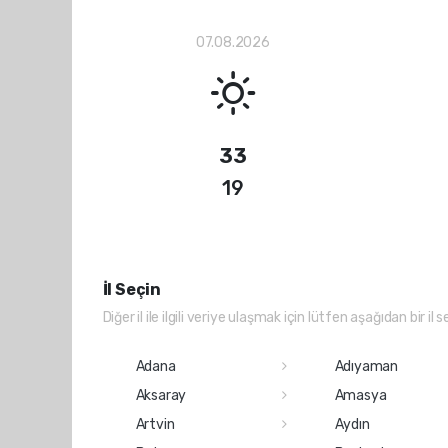
07.08.2026
33
19
İl Seçin
Diğer il ile ilgili veriye ulaşmak için lütfen aşağıdan bir il s
Adana
Adıyaman
Aksaray
Amasya
Artvin
Aydın