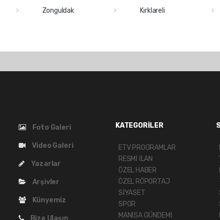
Zonguldak
Kırklareli
KATEGORİLER
Foto Galeri
Video Galeri
ETV PROGRAMLAR
RESMİ İLAN
Yazarlar
ÖZEL HABER
ÖZEL RÖPORTAJ
Arşivler
SİYASET
Künyemiz
SPOR
MANİSA GÜNDEMİ
Bize Ulaşın