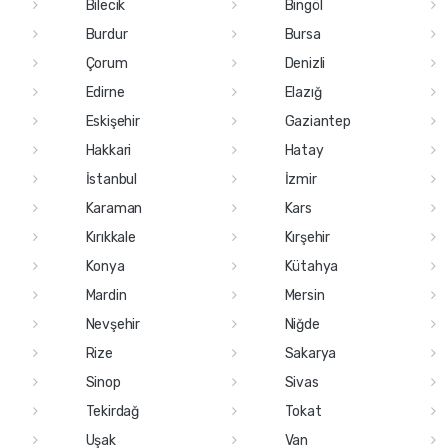
Bilecik
Bingöl
Burdur
Bursa
Çorum
Denizli
Edirne
Elazığ
Eskişehir
Gaziantep
Hakkari
Hatay
İstanbul
İzmir
Karaman
Kars
Kırıkkale
Kırşehir
Konya
Kütahya
Mardin
Mersin
Nevşehir
Niğde
Rize
Sakarya
Sinop
Sivas
Tekirdağ
Tokat
Uşak
Van