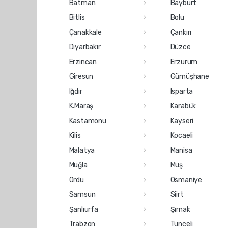
Batman
Bayburt
Bitlis
Bolu
Çanakkale
Çankırı
Diyarbakır
Düzce
Erzincan
Erzurum
Giresun
Gümüşhane
Iğdır
Isparta
K.Maraş
Karabük
Kastamonu
Kayseri
Kilis
Kocaeli
Malatya
Manisa
Muğla
Muş
Ordu
Osmaniye
Samsun
Siirt
Şanlıurfa
Şırnak
Trabzon
Tunceli