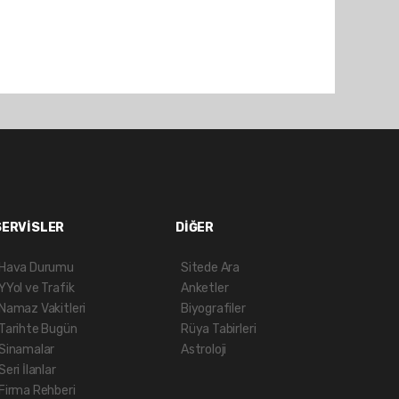
SERVİSLER
DİĞER
Hava Durumu
Sitede Ara
YYol ve Trafik
Anketler
Namaz Vakitleri
Biyografiler
Tarihte Bugün
Rüya Tabirleri
Sinamalar
Astroloji
Seri İlanlar
Firma Rehberi