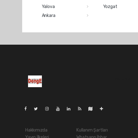
Yalova
Yozgat
Ankara
Pro-0.104
Hakkımızda
Kullanım Şartları
Yayın İlkeleri
Whatsapp İhbar