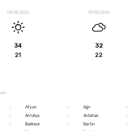
08.08.2026
09.08.2026
34
32
21
22
eçin
Afyon
Ağrı
Antalya
Ardahan
Balıkesir
Bartın