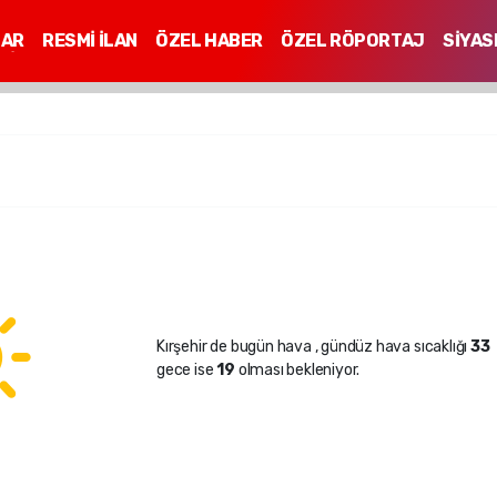
LAR
RESMİ İLAN
ÖZEL HABER
ÖZEL RÖPORTAJ
SİYAS
Mİ
Kırşehir de bugün hava
, gündüz hava sıcaklığı
33
gece ise
19
olması bekleniyor.