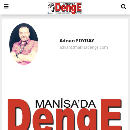
Adnan POYRAZ
adnan@manisadenge.com