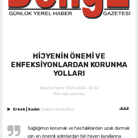
HİJYENİN ÖNEMİ VE
ENFEKSİYONLARDAN KORUNMA
YOLLARI
Ekleme Tarihi: 13.09.2024 - 16:34
794+ kez okundu.
Erkek
|
Kadın
(Haberi Sesli Oku)
Sağlığımızı korumak ve hastalıklardan uzak durmak
için en önemli adımlardan biri hijyen kurallarına