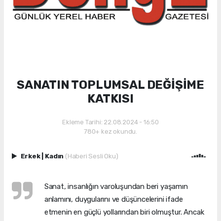
SANATIN TOPLUMSAL DEĞİŞİME
KATKISI
Ekleme Tarihi: 22.08.2024 - 16:50
780+ kez okundu.
Erkek
|
Kadın
(Haberi Sesli Oku)
Sanat, insanlığın varoluşundan beri yaşamın
anlamını, duygularını ve düşüncelerini ifade
etmenin en güçlü yollarından biri olmuştur. Ancak