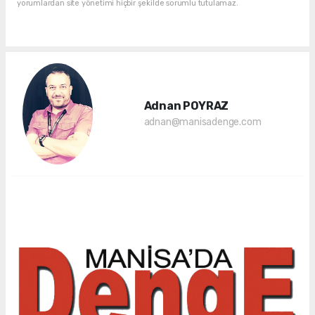
yorumlardan site yönetimi hiçbir şekilde sorumlu tutulamaz.
Adnan POYRAZ
adnan@manisadenge.com