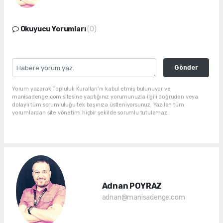
Okuyucu Yorumları
(0)
Gönder
Yorum yazarak Topluluk Kuralları’nı kabul etmiş bulunuyor ve
manisadenge.com sitesine yaptığınız yorumunuzla ilgili doğrudan veya
dolaylı tüm sorumluluğu tek başınıza üstleniyorsunuz. Yazılan tüm
yorumlardan site yönetimi hiçbir şekilde sorumlu tutulamaz.
Adnan POYRAZ
adnan@manisadenge.com