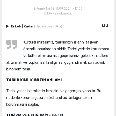
Ekleme Tarihi: 19.09.2024 - 17:05
813+ kez okundu.
Erkek
|
Kadın
(Haberi Sesli Oku)
Kültürel mirasımız, tarihimizin izlerini taşıyan
önemli unsurlardan biridir. Tarihi yerlerin korunması
ve kültürel mirasımız, geçmişimizi gelecek nesillere
aktarmak ve toplumsal kimliğimizi güçlendirmek için büyük
bir önem taşır.
TARİHİ KİMLİĞİMİZİN ANLAMI
Tarihi yerler, bir milletin kimliğini ve geçmişini yansıtır. Bu
nedenle koruma çabaları, kültürel bütünlüğümüzün
korunmasını sağlar.
TURİZM VE EKONOMİYE KATKI