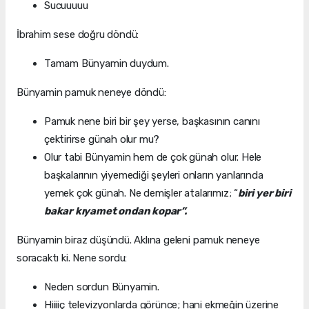
Sucuuuuu
İbrahim sese doğru döndü:
Tamam Bünyamin duydum.
Bünyamin pamuk neneye döndü:
Pamuk nene biri bir şey yerse, başkasının canını
çektirirse günah olur mu?
Olur tabi Bünyamin hem de çok günah olur. Hele
başkalarının yiyemediği şeyleri onların yanlarında
yemek çok günah. Ne demişler atalarımız; “
biri yer biri
bakar kıyamet ondan kopar”.
Bünyamin biraz düşündü. Aklına geleni pamuk neneye
soracaktı ki. Nene sordu:
Neden sordun Bünyamin.
Hiiiiç televizyonlarda görünce; hani ekmeğin üzerine