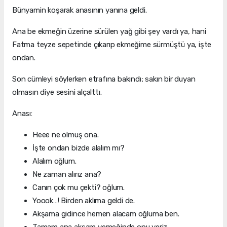
Bünyamin koşarak anasının yanına geldi.
Ana be ekmeğin üzerine sürülen yağ gibi şey vardı ya, hani
Fatma teyze sepetinde çıkarıp ekmeğime sürmüştü ya, işte
ondan.
Son cümleyi söylerken etrafına bakındı; sakın bir duyan
olmasın diye sesini alçalttı.
Anası:
­­Heee ne olmuş ona.
İşte ondan bizde alalım mı?
Alalım oğlum.
Ne zaman alırız ana?
Canın çok mu çekti? oğlum.
Yoook…! Birden aklıma geldi de.
Akşama gidince hemen alacam oğluma ben.