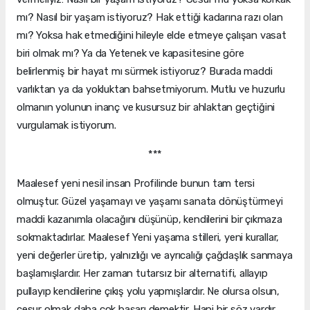
mı? Nasıl bir yaşam istiyoruz? Hak ettiği kadarına razı olan
mı? Yoksa hak etmediğini hileyle elde etmeye çalışan vasat
biri olmak mı? Ya da Yetenek ve kapasitesine göre
belirlenmiş bir hayat mı sürmek istiyoruz? Burada maddi
varlıktan ya da yokluktan bahsetmiyorum. Mutlu ve huzurlu
olmanın yolunun inanç ve kusursuz bir ahlaktan geçtiğini
vurgulamak istiyorum.
***
Maalesef yeni nesil insan Profilinde bunun tam tersi
olmuştur. Güzel yaşamayı ve yaşamı sanata dönüştürmeyi
maddi kazanımla olacağını düşünüp, kendilerini bir çıkmaza
sokmaktadırlar. Maalesef Yeni yaşama stilleri, yeni kurallar,
yeni değerler üretip, yalnızlığı ve ayrıcalığı çağdaşlık sanmaya
başlamışlardır. Her zaman tutarsız bir alternatifi, allayıp
pullayıp kendilerine çıkış yolu yapmışlardır. Ne olursa olsun,
cesur olmak daha çok başarı demektir. Hani bir söz vardır