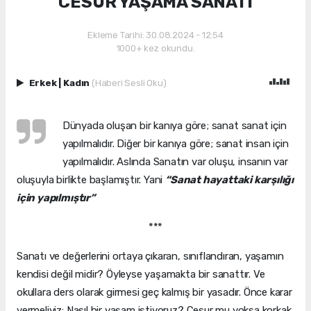
CESUR YAŞAMA SANATI
Ekleme Tarihi: 30.08.2024 - 12:54
1000+ kez okundu.
Erkek
|
Kadın
(Haberi Sesli Oku)
Dünyada oluşan bir kanıya göre; sanat sanat için
yapılmalıdır. Diğer bir kanıya göre; sanat insan için
yapılmalıdır. Aslında Sanatın var oluşu, insanın var
oluşuyla birlikte başlamıştır. Yani
“Sanat hayattaki karşılığı
için yapılmıştır”
***
Sanatı ve değerlerini ortaya çıkaran, sınıflandıran, yaşamın
kendisi değil midir? Öyleyse yaşamakta bir sanattır. Ve
okullara ders olarak girmesi geç kalmış bir yasadır. Önce karar
vermeliyiz: Nasıl bir yaşam istiyoruz? Cesur mu yoksa korkak