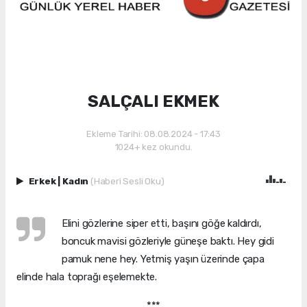
SALÇALI EKMEK
Ekleme Tarihi: 08.08.2024 - 17:43
1024+ kez okundu.
Erkek
|
Kadın
(Haberi Sesli Oku)
Elini gözlerine siper etti, başını göğe kaldırdı,
boncuk mavisi gözleriyle güneşe baktı. Hey gidi
pamuk nene hey. Yetmiş yaşın üzerinde çapa
elinde hala toprağı eşelemekte.
***