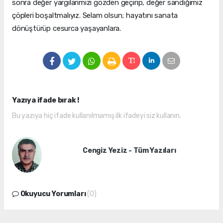
sonra değer yargılarımızı gözden geçirip, değer sandığımız
çöpleri boşaltmalıyız. Selam olsun; hayatını sanata
dönüştürüp cesurca yaşayanlara.
Yazıya ifade bırak !
Bu yazıya hiç ifade kullanılmamış ilk ifadeyi siz kullanın.
Cengiz Yeziz - Tüm Yazıları
Okuyucu Yorumları
(0)