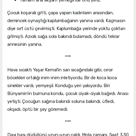
Tamam ana akşam yemeğinde onu yeriz.
Çocuk koşarak gitti, çapa yapan kadınların arasından,
demincek oynaştığı kaplumbağanın yanına vardı. Kaçmasın
diye sırt üstü çevirmişti. Kaplumbağa yerinde yoktu çoktan
gitmişti. Azıcık sağa sola bakındı bulamadı, döndü tekrar
annesinin yanına.
***
Hava sıcaktı Yaşar Kemal’in sarı sıcağındaki gibi, cırcır
böcekleri ortalığı inim-inim inletiyordu. Bir de koca koca
sinekler vardı, yemyeşil. Konduğu yeri yakıyordu. Biri
Bünyamin’in burnuna kondu, çocuk ciyak-ciyak bağırdı. Anası
yetişti. Çocuğun sağına bakındı soluna bakındı, üfledi,
okşadı, öptü bir şey göremedi.
***
Dayı başı düdüğünü uzun-uzun çaldı. Mola zamanı. Saat 3.30