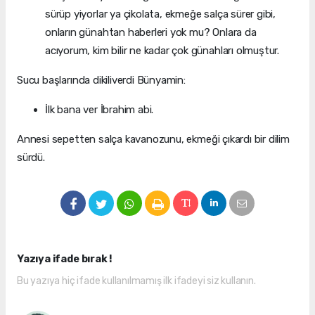
sürüp yiyorlar ya çikolata, ekmeğe salça sürer gibi,
onların günahtan haberleri yok mu? Onlara da
acıyorum, kim bilir ne kadar çok günahları olmuştur.
Sucu başlarında dikiliverdi Bünyamin:
İlk bana ver İbrahim abi.
Annesi sepetten salça kavanozunu, ekmeği çıkardı bir dilim
sürdü.
Yazıya ifade bırak !
Bu yazıya hiç ifade kullanılmamış ilk ifadeyi siz kullanın.