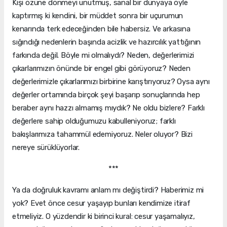
Kişi özüne dönmeyi unutmuş, sanal bir dünyaya öyle
kaptırmış ki kendini, bir müddet sonra bir uçurumun
kenarında terk edeceğinden bile habersiz. Ve arkasına
sığındığı nedenlerin başında acizlik ve hazırcılık yattığının
farkında değil. Böyle mi olmalıydı? Neden, değerlerimizi
çıkarlarımızın önünde bir engel gibi görüyoruz? Neden
değerlerimizle çıkarlarımızı birbirine karıştırıyoruz? Oysa aynı
değerler ortamında birçok şeyi başarıp sonuçlarında hep
beraber aynı hazzı almamış mıydık? Ne oldu bizlere? Farklı
değerlere sahip olduğumuzu kabulleniyoruz; farklı
bakışlarımıza tahammül edemiyoruz. Neler oluyor? Bizi
nereye sürüklüyorlar.
***
Ya da doğruluk kavramı anlam mı değiştirdi? Haberimiz mi
yok? Evet önce cesur yaşayıp bunları kendimize itiraf
etmeliyiz. O yüzdendir ki birinci kural: cesur yaşamalıyız,