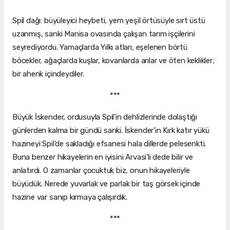
Spil dağı: büyüleyici heybeti, yem yeşil örtüsüyle sırt üstü
uzanmış, sanki Manisa ovasında çalışan tarım işçilerini
seyrediyordu. Yamaçlarda Yılkı atları, eşelenen börtü
böcekler, ağaçlarda kuşlar, kovanlarda arılar ve öten keklikler;
bir ahenk içindeydiler.
***
Büyük İskender, ordusuyla Spil’in dehlizlerinde dolaştığı
günlerden kalma bir gündü sanki. İskender’in Kırk katır yükü
hazineyi Spil’de sakladığı efsanesi hala dillerde pelesenkti.
Buna benzer hikayelerin en iyisini Arvasi’li dede bilir ve
anlatırdı. O zamanlar çocuktuk biz, onun hikayeleriyle
büyüdük. Nerede yuvarlak ve parlak bir taş görsek içinde
hazine var sanıp kırmaya çalışırdık.
***