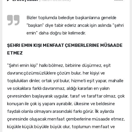
Bizler toplumda belediye başkanlarına genelde
"başkan" diye tabir ederiz ancak işin aslında "şehri
emin" daha doğru bir kelimedir.
ŞEHRI EMIN KIŞI MENFAAT ÇEMBERLERINE MÜSAADE
ETMEZ
"Şehri emin kişi" halkı bölmez, birbirine düşürmez, eşit
davranır,çözümsüzlüklere çözüm bulur, her kişiyi ve
toplulukları dinler, ortak yol bulur, hizmeti eşit yapar, mahalle
ve sokaklara farklı davranmaz, aldığı kararları en yakın
çevresinden başlayarak uygular, taraf ve taraftar olmaz, çok
konuşan ile çok iş yapanı ayırabilir, ülkesine ve beldesine
faydalı olanla olmayanı arasındaki farkı görür. İlk aylarda
çevresinde oluşacak menfaat çemberlerine müsaade etmez,
küçükle küçük büyükle büyük olur, toplumun menfaat ve