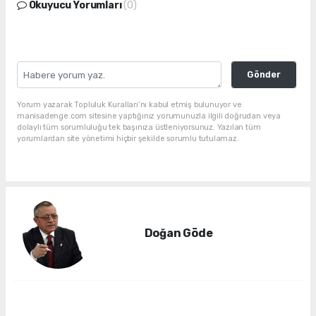
Okuyucu Yorumları
(0)
Gönder
Yorum yazarak Topluluk Kuralları’nı kabul etmiş bulunuyor ve
manisadenge.com sitesine yaptığınız yorumunuzla ilgili doğrudan veya
dolaylı tüm sorumluluğu tek başınıza üstleniyorsunuz. Yazılan tüm
yorumlardan site yönetimi hiçbir şekilde sorumlu tutulamaz.
Doğan Göde