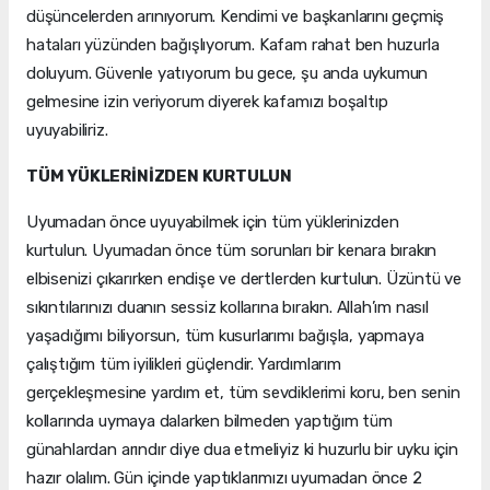
düşüncelerden arınıyorum. Kendimi ve başkanlarını geçmiş
hataları yüzünden bağışlıyorum. Kafam rahat ben huzurla
doluyum. Güvenle yatıyorum bu gece, şu anda uykumun
gelmesine izin veriyorum diyerek kafamızı boşaltıp
uyuyabiliriz.
TÜM YÜKLERİNİZDEN KURTULUN
Uyumadan önce uyuyabilmek için tüm yüklerinizden
kurtulun. Uyumadan önce tüm sorunları bir kenara bırakın
elbisenizi çıkarırken endişe ve dertlerden kurtulun. Üzüntü ve
sıkıntılarınızı duanın sessiz kollarına bırakın. Allah’ım nasıl
yaşadığımı biliyorsun, tüm kusurlarımı bağışla, yapmaya
çalıştığım tüm iyilikleri güçlendir. Yardımlarım
gerçekleşmesine yardım et, tüm sevdiklerimi koru, ben senin
kollarında uymaya dalarken bilmeden yaptığım tüm
günahlardan arındır diye dua etmeliyiz ki huzurlu bir uyku için
hazır olalım. Gün içinde yaptıklarımızı uyumadan önce 2