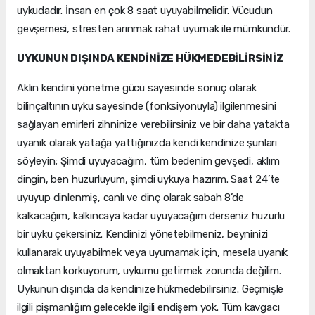
uykudadır. İnsan en çok 8 saat uyuyabilmelidir. Vücudun
gevşemesi, stresten arınmak rahat uyumak ile mümkündür.
UYKUNUN DIŞINDA KENDİNİZE HÜKMEDEBİLİRSİNİZ
Aklın kendini yönetme gücü sayesinde sonuç olarak
bilinçaltının uyku sayesinde (fonksiyonuyla) ilgilenmesini
sağlayan emirleri zihninize verebilirsiniz ve bir daha yatakta
uyanık olarak yatağa yattığınızda kendi kendinize şunları
söyleyin; Şimdi uyuyacağım, tüm bedenim gevşedi, aklım
dingin, ben huzurluyum, şimdi uykuya hazırım. Saat 24’te
uyuyup dinlenmiş, canlı ve dinç olarak sabah 8’de
kalkacağım, kalkıncaya kadar uyuyacağım derseniz huzurlu
bir uyku çekersiniz. Kendinizi yönetebilmeniz, beyninizi
kullanarak uyuyabilmek veya uyumamak için, mesela uyanık
olmaktan korkuyorum, uykumu getirmek zorunda değilim.
Uykunun dışında da kendinize hükmedebilirsiniz. Geçmişle
ilgili pişmanlığım gelecekle ilgili endişem yok. Tüm kavgacı