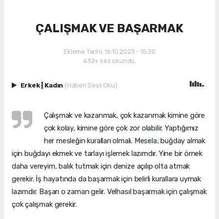
ÇALIŞMAK VE BAŞARMAK
Ekleme Tarihi: 16.10.2023 - 15:30
632+ kez okundu.
Erkek
|
Kadın
(Haberi Sesli Oku)
Çalışmak ve kazanmak, çok kazanmak kimine göre
çok kolay, kimine göre çok zor olabilir. Yaptığımız
her mesleğin kuralları olmalı. Mesela; buğday almak
için buğdayı ekmek ve tarlayı işlemek lazımdır. Yine bir örnek
daha vereyim, balık tutmak için denize açılıp olta atmak
gerekir. İş hayatında da başarmak için belirli kurallara uymak
lazımdır. Başarı o zaman gelir. Velhasıl başarmak için çalışmak
çok çalışmak gerekir.