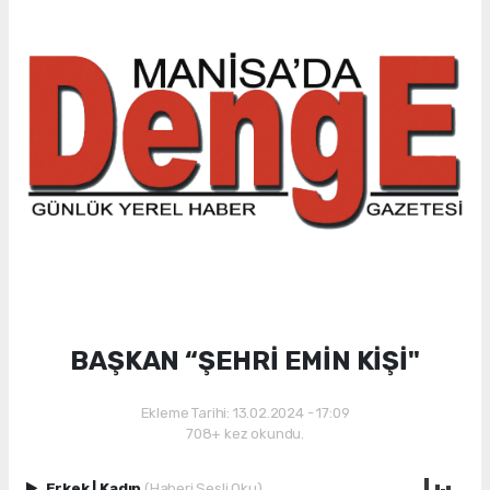
BAŞKAN “ŞEHRİ EMİN KİŞİ"
Ekleme Tarihi: 13.02.2024 - 17:09
708+ kez okundu.
Erkek
|
Kadın
(Haberi Sesli Oku)