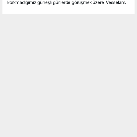
korkmadığımız güneşli günlerde görüşmek üzere. Vesselam.
Yazıya ifade bırak !
Bu yazıya hiç ifade kullanılmamış ilk ifadeyi siz kullanın.
Nihal KARA - Tüm Yazıları
Okuyucu Yorumları
(0)
Gönder