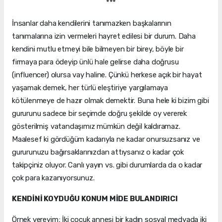
***
İnsanlar daha kendilerini tanımazken başkalarının
tanımalarına izin vermeleri hayret edilesi bir durum. Daha
kendini mutlu etmeyi bile bilmeyen bir birey, böyle bir
firmaya para ödeyip ünlü hale gelirse daha doğrusu
(influencer) olursa vay haline. Çünkü herkese açık bir hayat
yaşamak demek, her türlü eleştiriye yargılamaya
kötülenmeye de hazır olmak demektir. Buna hele ki bizim gibi
gururunu sadece bir seçimde doğru şekilde oy vererek
gösterilmiş vatandaşımız mümkün değil kaldıramaz.
Maalesef ki gördüğüm kadarıyla ne kadar onursuzsanız ve
gururunuzu bağırsaklarınızdan attıysanız o kadar çok
takipçiniz oluyor. Canlı yayın vs. gibi durumlarda da o kadar
çok para kazanıyorsunuz.
KENDİNİ KOYDUĞU KONUM MİDE BULANDIRICI
Örnek vereyim; İki çocuk annesi bir kadın sosyal medyada iki