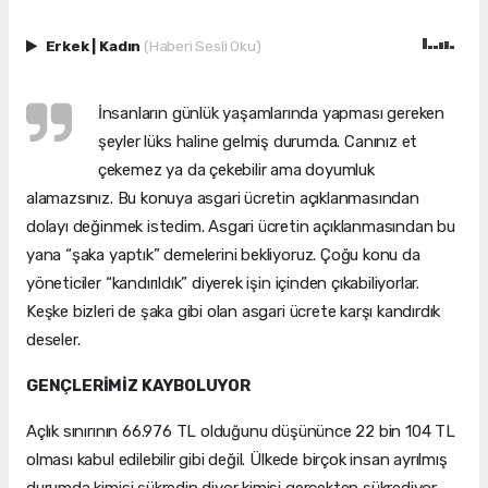
Erkek
|
Kadın
(Haberi Sesli Oku)
İnsanların günlük yaşamlarında yapması gereken
şeyler lüks haline gelmiş durumda. Canınız et
çekemez ya da çekebilir ama doyumluk
alamazsınız. Bu konuya asgari ücretin açıklanmasından
dolayı değinmek istedim. Asgari ücretin açıklanmasından bu
yana “şaka yaptık” demelerini bekliyoruz. Çoğu konu da
yöneticiler “kandırıldık” diyerek işin içinden çıkabiliyorlar.
Keşke bizleri de şaka gibi olan asgari ücrete karşı kandırdık
deseler.
GENÇLERİMİZ KAYBOLUYOR
Açlık sınırının 66.976 TL olduğunu düşününce 22 bin 104 TL
olması kabul edilebilir gibi değil. Ülkede birçok insan ayrılmış
durumda kimisi şükredin diyor kimisi gerçekten şükrediyor