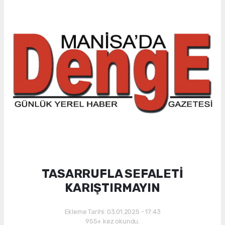
TASARRUFLA SEFALETİ
KARIŞTIRMAYIN
Ekleme Tarihi: 03.01.2025 - 17:43
955+ kez okundu.