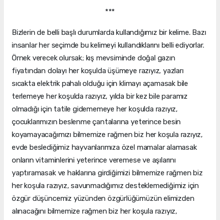
***
Bizlerin de belli başlı durumlarda kullandığımız bir kelime. Bazı
insanlar her seçimde bu kelimeyi kullandıklarını belli ediyorlar.
Örnek verecek olursak; kış mevsiminde doğal gazın
fiyatından dolayı her koşulda üşümeye razıyız, yazları
sıcakta elektrik pahalı olduğu için klimayı açamasak bile
terlemeye her koşulda razıyız, yılda bir kez bile paramız
olmadığı için tatile gidememeye her koşulda razıyız,
çocuklarımızın beslenme çantalarına yeterince besin
koyamayacağımızı bilmemize rağmen biz her koşula razıyız,
evde beslediğimiz hayvanlarımıza özel mamalar alamasak
onların vitaminlerini yeterince veremese ve aşılarını
yaptıramasak ve haklarına girdiğimizi bilmemize rağmen biz
her koşula razıyız, savunmadığımız desteklemediğimiz için
özgür düşüncemiz yüzünden özgürlüğümüzün elimizden
alınacağını bilmemize rağmen biz her koşula razıyız,