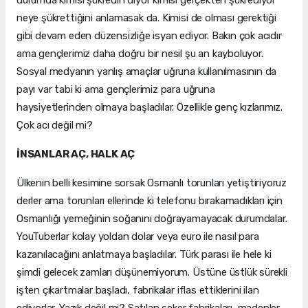
neye şükrettiğini anlamasak da. Kimisi de olması gerektiği
gibi devam eden düzensizliğe isyan ediyor. Bakın çok acıdır
ama gençlerimiz daha doğru bir nesil şu an kayboluyor.
Sosyal medyanın yanlış amaçlar uğruna kullanılmasının da
payı var tabi ki ama gençlerimiz para uğruna
haysiyetlerinden olmaya başladılar. Özellikle genç kızlarımız.
Çok acı değil mi?
İNSANLAR AÇ, HALK AÇ
Ülkenin belli kesimine sorsak Osmanlı torunları yetiştiriyoruz
derler ama torunları ellerinde ki telefonu bırakamadıkları için
Osmanlığı yemeğinin soğanını doğrayamayacak durumdalar.
YouTuberlar kolay yoldan dolar veya euro ile nasıl para
kazanılacağını anlatmaya başladılar. Türk parası ile hele ki
şimdi gelecek zamları düşünemiyorum. Üstüne üstlük sürekli
işten çıkartmalar başladı, fabrikalar iflas ettiklerini ilan
ediyorlar. Yazık değil mi? Satılan şeker fabrikaları, madenler,