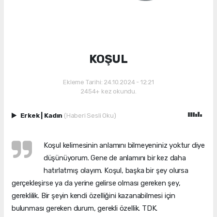
KOŞUL
Ekleme Tarihi: 24.10.2024 - 12:21
2454+ kez okundu.
Erkek
|
Kadın
(Haberi Sesli Oku)
Koşul kelimesinin anlamını bilmeyeniniz yoktur diye
düşünüyorum. Gene de anlamını bir kez daha
hatırlatmış olayım. Koşul, başka bir şey olursa
gerçekleşirse ya da yerine gelirse olması gereken şey,
gereklilik. Bir şeyin kendi özelliğini kazanabilmesi için
bulunması gereken durum, gerekli özellik. TDK.