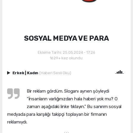
SOSYAL MEDYA VE PARA
Ekleme Tarihi: 25.05.2024 - 17:26
1629+ kez okundu.
Erkek
|
Kadın
(Haberi Sesli Oku)
Bir reklam gördüm. Sloganı aynen şöyleydi
“İnsanların varlığınızdan hala haberi yok mu? O
zaman aşağıdaki linke tıklayın.” Bu sanırım sosyal
medyada para karşılığı takipçi toplayan bir firmanın
reklamıydı.