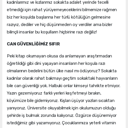
kadınlarımız ve kızlarımız sokakta adalet yerinde tecelli
etmediği için rahat yürüyemeyeceklerini bilmemize rağmen
biz her koşulda başlarına her türlü kötülüğün gelmesine
razıyız, dediler ve hiç düşünmeden oy verdiler ama bizler
bilinçli insanlar bu koşulların hiçbirine razı değiliz!
CAN GÜVENLİĞİMİZ SIFIR
Peki kitap okumayan okusa da anlamayan araştırmadan
öğretildiği gibi dini yaşayan insanların her koşula razı
olmalarının bedelini bütün ülke nasıl mı ödüyoruz? Sokakta
kadınlar olarak rahat bakmayı geçtim sokaktaki hayvanların
bile can güvenliği yok. Halbuki onlar kimseyi tahrikte etmiyor.
Yazın gezemiyoruz farklı yerleri keşfetmeyi bırakın,
köyümüze bile gidemiyoruz. Kışları üşüyor yazları sıcaktan
yanıyoruz. Üniversite okuyabilmek için okulumuzun olduğu
şehirde iş bulmak zorunda kalıyoruz. Özgürce düşünemiyor
istediğimiz gibi yazamıyoruz. Çocuklarımıza yeterli vitamin