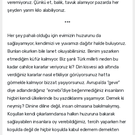
veremiyoruz. Çünkü et, balık, tavuk alamıyor pazarda her
şeyden yarım kilo alabiliyoruz.
***
Her şey pahalı olduğu için evimizin huzurunu da
sağlayamıyor, kendimizi ve yuvamızı dağıtır halde buluyoruz.
Bunları okurken bile lanet okuyabilirsiniz. Benim yazarken
etmediğim küfür kalmıyor. Biz şanlı Türk milleti neden bu
kadar cahilce kararlar veriyoruz ki? Din kisvesi adı altında
verdiğiniz kararlar nasıl etkiliyor görüyorsunuz hatta
görmekle kalmıyor bizzat yaşıyorsunuz. Avrupa’da “gevır”
diye adlandırdığınız “ecnebi”diye beğenmediğiniz insanların
hiçbiri kendi ülkelerinde bu yazdıklarımı yaşamıyor. Demek ki
neymiş? Dinine diline değil, insan olmasına bakılmalıymış.
Koşulları kendi çıkarlarındansa halkın huzuruna bakarak
sağlayabilen insanlara oy verebildiğimiz, tercih yaparken her
koşulda değil de hiçbir koşulda kabul edemem demekten