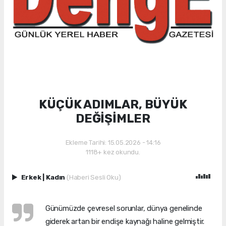
KÜÇÜK ADIMLAR, BÜYÜK
DEĞİŞİMLER
Ekleme Tarihi: 15.05.2026 - 14:16
1118+ kez okundu.
Erkek
|
Kadın
(Haberi Sesli Oku)
Günümüzde çevresel sorunlar, dünya genelinde
giderek artan bir endişe kaynağı haline gelmiştir.