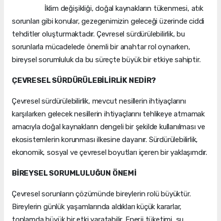
İklim değişikliği, doğal kaynakların tükenmesi, atık
sorunları gibi konular, gezegenimizin geleceği üzerinde ciddi
tehditler oluşturmaktadır. Çevresel sürdürülebilirlik, bu
sorunlarla mücadelede önemli bir anahtar rol oynarken,
bireysel sorumluluk da bu süreçte büyük bir etkiye sahiptir.
ÇEVRESEL SÜRDÜRÜLEBİLİRLİK NEDİR?
Çevresel sürdürülebilirlik, mevcut nesillerin ihtiyaçlarını
karşılarken gelecek nesillerin ihtiyaçlarını tehlikeye atmamak
amacıyla doğal kaynakların dengeli bir şekilde kullanılması ve
ekosistemlerin korunması ilkesine dayanır. Sürdürülebilirlik,
ekonomik, sosyal ve çevresel boyutları içeren bir yaklaşımdır.
BİREYSEL SORUMLULUĞUN ÖNEMİ
Çevresel sorunların çözümünde bireylerin rolü büyüktür.
Bireylerin günlük yaşamlarında aldıkları küçük kararlar,
toplamda büyük bir etki yaratabilir. Enerji tüketimi, su