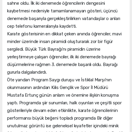
sahne oldu. İlk iki denemede öğrencilerin dengesini
kaybetmesi nedeniyle tamamlanamayan gösteri, üçüncü
denemede başarıyla gerçekleştirilirken vatandaşlar o anları
cep telefonu kameralarıyla kaydetti.
Karate gösterisinin en dikkat çeken anında öğrenciler, mavi
minder üzerinde insan piramidi oluşturarak zor bir figür
sergiledi. Büyük Türk Bayrağı’nı piramidin üzerine
yerleştirmeye çalışan öğrenciler, ilk iki denemede bayrağı
düşürmelerine rağmen 3. denemede başarılı oldu. Bayrağı
gururla dalgalandırdı.
Öte yandan Program Saygı duruşu ve İstiklal Marşı’nın
okunmasının ardından Kilis Gençlik ve Spor İl Müdürü
Mustafa Ertunç günün anlam ve önemine ilişkin konuşma
yaptı. Programda şiir sunumları, halk oyunları ve çeşitli spor
gösterileriyle devam eden etkinlikte, karate öğrencilerinin
performansı büyük beğeni topladı programda Bir diğer
unutulmaz görüntü ise geleneksel kıyafetler içindeki minik