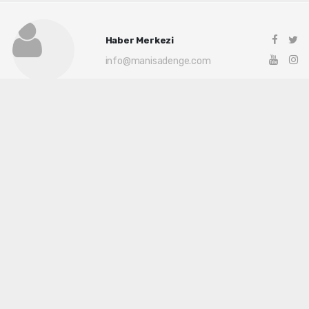
Haber Merkezi
info@manisadenge.com
Okuyu Yorumları
(0)
Gonder
Yorum yazarak Topluluk Kuralları’nı kabul etmiş bulunuyor ve siteye yaptığınız
yorumunuzla ilgili doğrudan veya dolaylı tüm sorumluluğu tek başınıza
üstleniyorsunuz. Yazılan tüm yorumlardan site yönetimi hiçbir şekilde sorumlu
tutulamaz.