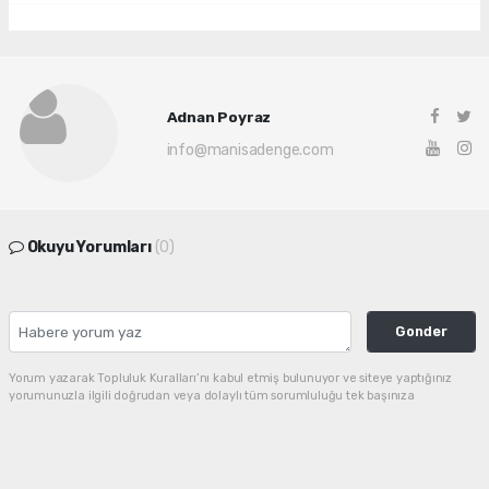
Adnan Poyraz
info@manisadenge.com
Okuyu Yorumları
(0)
Gonder
Yorum yazarak Topluluk Kuralları’nı kabul etmiş bulunuyor ve siteye yaptığınız
yorumunuzla ilgili doğrudan veya dolaylı tüm sorumluluğu tek başınıza
üstleniyorsunuz. Yazılan tüm yorumlardan site yönetimi hiçbir şekilde sorumlu
tutulamaz.