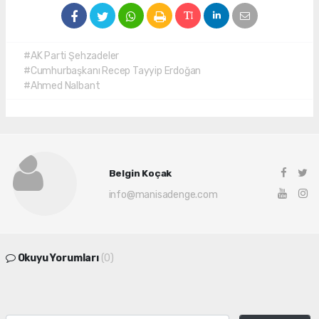
#AK Parti Şehzadeler
#Cumhurbaşkanı Recep Tayyip Erdoğan
#Ahmed Nalbant
Belgin Koçak
info@manisadenge.com
Okuyu Yorumları
(0)