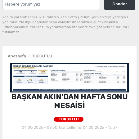
Gonder
Yorum yazarak Topluluk Kuralları’nı kabul etmiş bulunuyor ve siteye yaptığınız
yorumunuzla ilgili doğrudan veya dolaylı tüm sorumluluğu tek başınıza
üstleniyorsunuz. Yazılan tüm yorumlardan site yönetimi hiçbir şekilde sorumlu
tutulamaz.
Anasayfa
TURGUTLU
BAŞKAN AKIN'DAN HAFTA SONU
MESAİSİ
TURGUTLU
04.08.2026 - 09:50, Güncelleme: 04.08.2026 - 12:37