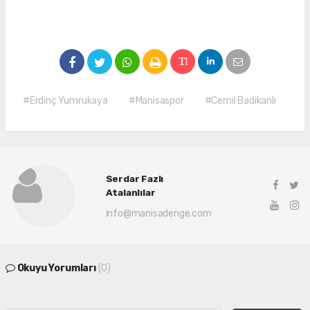
#Erdinç Yumrukaya
#Manisaspor
#Cemil Badikanlı
Serdar Fazlı
Atalanlılar
info@manisadenge.com
Okuyu Yorumları
(0)