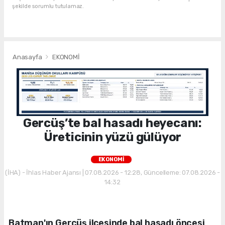
şekilde sorumlu tutulamaz.
Anasayfa
EKONOMİ
Gercüş’te bal hasadı heyecanı:
Üreticinin yüzü gülüyor
EKONOMİ
(İHA) - İhlas Haber Ajansı | 07.08.2026 - 12:28, Güncelleme: 07.08.2026 -
14:32
Batman'ın Gercüş ilçesinde bal hasadı öncesi