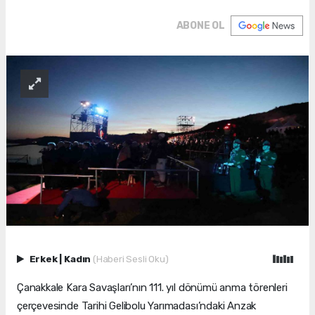
ABONE OL
Erkek
|
Kadın
(Haberi Sesli Oku)
Çanakkale Kara Savaşları’nın 111. yıl dönümü anma törenleri
çerçevesinde Tarihi Gelibolu Yarımadası’ndaki Anzak