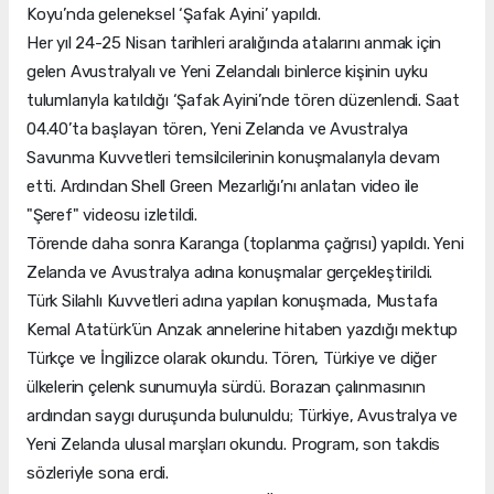
Koyu’nda geleneksel ‘Şafak Ayini’ yapıldı.
Her yıl 24-25 Nisan tarihleri aralığında atalarını anmak için
gelen Avustralyalı ve Yeni Zelandalı binlerce kişinin uyku
tulumlarıyla katıldığı ‘Şafak Ayini’nde tören düzenlendi. Saat
04.40’ta başlayan tören, Yeni Zelanda ve Avustralya
Savunma Kuvvetleri temsilcilerinin konuşmalarıyla devam
etti. Ardından Shell Green Mezarlığı’nı anlatan video ile
"Şeref" videosu izletildi.
Törende daha sonra Karanga (toplanma çağrısı) yapıldı. Yeni
Zelanda ve Avustralya adına konuşmalar gerçekleştirildi.
Türk Silahlı Kuvvetleri adına yapılan konuşmada, Mustafa
Kemal Atatürk’ün Anzak annelerine hitaben yazdığı mektup
Türkçe ve İngilizce olarak okundu. Tören, Türkiye ve diğer
ülkelerin çelenk sunumuyla sürdü. Borazan çalınmasının
ardından saygı duruşunda bulunuldu; Türkiye, Avustralya ve
Yeni Zelanda ulusal marşları okundu. Program, son takdis
sözleriyle sona erdi.