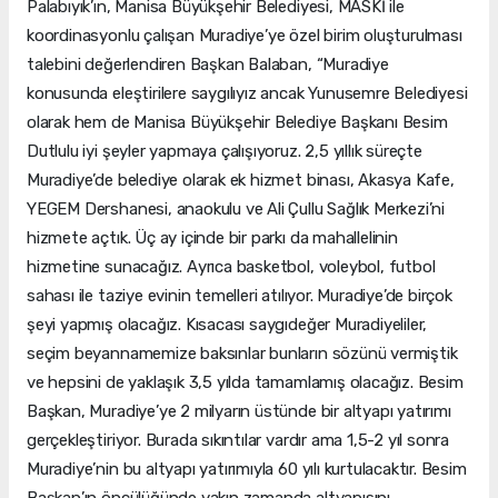
Palabıyık’ın, Manisa Büyükşehir Belediyesi, MASKİ ile
koordinasyonlu çalışan Muradiye’ye özel birim oluşturulması
talebini değerlendiren Başkan Balaban, “Muradiye
konusunda eleştirilere saygılıyız ancak Yunusemre Belediyesi
olarak hem de Manisa Büyükşehir Belediye Başkanı Besim
Dutlulu iyi şeyler yapmaya çalışıyoruz. 2,5 yıllık süreçte
Muradiye’de belediye olarak ek hizmet binası, Akasya Kafe,
YEGEM Dershanesi, anaokulu ve Ali Çullu Sağlık Merkezi’ni
hizmete açtık. Üç ay içinde bir parkı da mahallelinin
hizmetine sunacağız. Ayrıca basketbol, voleybol, futbol
sahası ile taziye evinin temelleri atılıyor. Muradiye’de birçok
şeyi yapmış olacağız. Kısacası saygıdeğer Muradiyeliler,
seçim beyannamemize baksınlar bunların sözünü vermiştik
ve hepsini de yaklaşık 3,5 yılda tamamlamış olacağız. Besim
Başkan, Muradiye’ye 2 milyarın üstünde bir altyapı yatırımı
gerçekleştiriyor. Burada sıkıntılar vardır ama 1,5-2 yıl sonra
Muradiye’nin bu altyapı yatırımıyla 60 yılı kurtulacaktır. Besim
Başkan’ın öncülüğünde yakın zamanda altyapısını