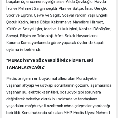
boşalan üç encümen üyeliğine ise Yelda Çevikoğlu, Haydar
İzci ve Mehmet Sargın seçildi. Plan ve Bütçe, İmar, Gençlik
Spor ve Eğitim, Çevre ve Sağlık, Sosyal Yardım Yaşlı Engelli
Çocuk Kadın, Kırsal Bölge Kalkınma ve Mahallere Hizmet,
Kültür ve Sosyal İşler, İdari ve Hukuk İşleri, Kentsel Dönüşüm,
Sanayi, Bilişim ve Teknoloji, Afet, Sokak Hayvanlarını
Koruma Komisyonlarında görev yapacak üyeler de kapalı
oylama ile belirlendi.
"MURADİYE’YE SÖZ VERDİĞİMİZ HİZMETLERİ
TAMAMLAYACAĞIZ"
Mecliste ilçenin en büyük mahallesi olan Muradiye’de
yaşanan altyapı ve üstyapı sorunlarının çözümü aşamasında
yaşanan su, elektrik kesintileri, bozuk yol gibi sorunlara
değinilerek belediye olarak bu noktada vatandaşların
yaşadıkları mağduriyeti azaltmak adına çalışmalar yapılacağı
belirtildi. Konu hakkında söz alan MHP Meclis Üyesi Mehmet