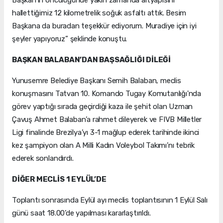
hallettiğimiz 12 kilometrelik soğuk asfaltı attık. Besim
Başkana da buradan teşekkür ediyorum. Muradiye için iyi
şeyler yapıyoruz” şeklinde konuştu.
BAŞKAN BALABAN’DAN BAŞSAĞLIĞI DİLEĞİ
Yunusemre Belediye Başkanı Semih Balaban, meclis
konuşmasını Tatvan 10. Komando Tugay Komutanlığı'nda
görev yaptığı sırada geçirdiği kaza ile şehit olan Uzman
Çavuş Ahmet Balaban’a rahmet dileyerek ve FIVB Milletler
Ligi finalinde Brezilya’yı 3-1 mağlup ederek tarihinde ikinci
kez şampiyon olan A Milli Kadın Voleybol Takımı’nı tebrik
ederek sonlandırdı.
DİĞER MECLİS 1 EYLÜL’DE
Toplantı sonrasında Eylül ayı meclis toplantısının 1 Eylül Salı
günü saat 18.00’de yapılması kararlaştırıldı.