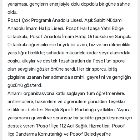
yarışması, gençlerin enerjisiyle dolu dopdolu bir güne sahne
oldu.
Posof Çok Programlı Anadolu Lisesi, Aşık Sabit Müdami
Anadolu İmam Hatip Lisesi, Posof Halitpaşa Yatılı Bölge
Ortaokulu, Posof Anadolu İmam Hatip Ortaokulu ve Süngülü
Ortaokulu öğrencilerinin büyük bir azim, hız ve centilmenlikle
yarıştığı etkinlikte; sahadaki mücadele kadar seyir alanındaki
coşku, alkışlar ve destek tezahüratları da Posof’un spora
olan sevgisini gözler önüne serdi. Her bir sporcu, bitiş
çizgisine uzanan her adımında azmini, gayretini ve gençliğin
gücünü gösterdi.
Anlamlı organizasyona katkı sağlayan tüm öğretmenlere,
antrenörlere, hakemlere ve öğrencilere gönülden teşekkür
ettiklerini belirten Gençlik Spor İl Müdürlüğü yetkilileri, ‘Ayrıca
yarışmanın güvenli ve sorunsuz bir şekilde gerçekleşmesi için
destek veren ‘Posof İlçe 112 Acil Sağlık Hizmetleri, Posof
İlçe Jandarma Komutanlığı ve Posof Belediyesi’ne