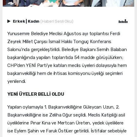
Erkek
|
Kadın
(Haberi Sesli Oku)
Yunusemre Belediye Meclisi Ağustos ayı toplantısı Ferdi
Zeyrek Millet Çarşısı İsmail Hakkı Tonguç Konferans
Salonu’nda gerçekleştirildi. Belediye Başkanı Semih Balaban
başkanlığında yapılan toplantıda 54 madde görüşülürken;
CHP’den YENİ Parti’ye katılan meclis üyeleri dolayısıyla hem
başkanvekilliği hem de ihtisas komisyonu üyeliği seçimleri
yenilendi.
YENİ ÜYELER BELLİ OLDU
Yapılan oylamayla 1. Başkanvekilliğine Güleycan Uzun, 2.
Başkanvekilliğine ise Zeliha Oğur seçildi. Meclis Katipliği asil
üyeliklerine Pınar Kına ve Mertcan Üreten, yedek üyeliklere
ise Eylem Şahin ve Faruk Östlüer getirildi. İstifalar sebebiyle