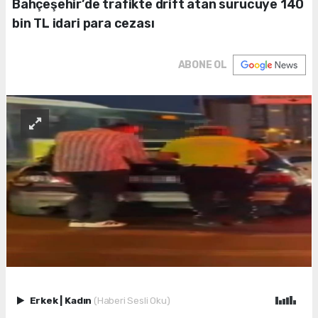
Bahçeşehir’de trafikte drift atan sürücüye 140
bin TL idari para cezası
ABONE OL
Erkek
|
Kadın
(Haberi Sesli Oku)