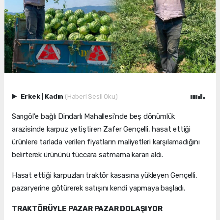
Erkek
|
Kadın
(Haberi Sesli Oku)
Sarıgöl'e bağlı Dindarlı Mahallesi'nde beş dönümlük
arazisinde karpuz yetiştiren Zafer Gençelli, hasat ettiği
ürünlere tarlada verilen fiyatların maliyetleri karşılamadığını
belirterek ürününü tüccara satmama kararı aldı.
Hasat ettiği karpuzları traktör kasasına yükleyen Gençelli,
pazaryerine götürerek satışını kendi yapmaya başladı.
TRAKTÖRÜYLE PAZAR PAZAR DOLAŞIYOR