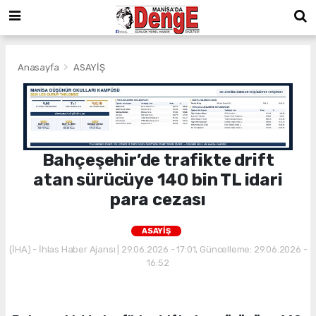
Anasayfa
ASAYİŞ
Bahçeşehir’de trafikte drift
atan sürücüye 140 bin TL idari
para cezası
ASAYİŞ
(İHA) - İhlas Haber Ajansı | 29.06.2026 - 17:01, Güncelleme: 29.06.2026 -
16:52