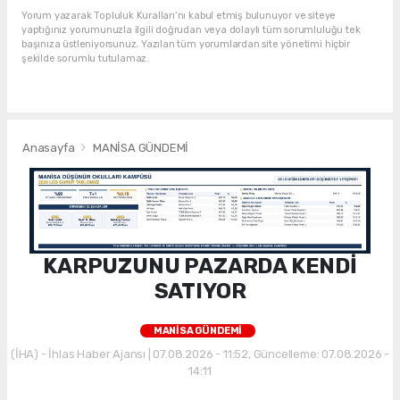
Yorum yazarak Topluluk Kuralları’nı kabul etmiş bulunuyor ve siteye
yaptığınız yorumunuzla ilgili doğrudan veya dolaylı tüm sorumluluğu tek
başınıza üstleniyorsunuz. Yazılan tüm yorumlardan site yönetimi hiçbir
şekilde sorumlu tutulamaz.
Anasayfa
MANİSA GÜNDEMİ
KARPUZUNU PAZARDA KENDİ
SATIYOR
MANİSA GÜNDEMİ
(İHA) - İhlas Haber Ajansı | 07.08.2026 - 11:52, Güncelleme: 07.08.2026 -
14:11