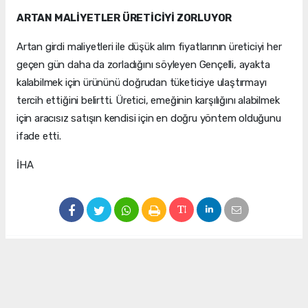
ARTAN MALİYETLER ÜRETİCİYİ ZORLUYOR
Artan girdi maliyetleri ile düşük alım fiyatlarının üreticiyi her
geçen gün daha da zorladığını söyleyen Gençelli, ayakta
kalabilmek için ürününü doğrudan tüketiciye ulaştırmayı
tercih ettiğini belirtti. Üretici, emeğinin karşılığını alabilmek
için aracısız satışın kendisi için en doğru yöntem olduğunu
ifade etti.
İHA
#karpuz
#karpuz üreticisi
#çiftçi
Okuyu Yorumları
(0)