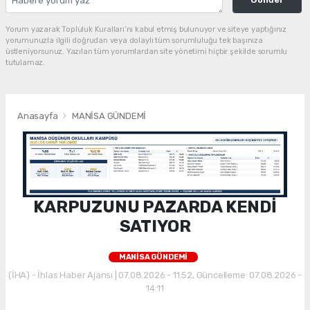
Yorum yazarak Topluluk Kuralları’nı kabul etmiş bulunuyor ve siteye yaptığınız
yorumunuzla ilgili doğrudan veya dolaylı tüm sorumluluğu tek başınıza
üstleniyorsunuz. Yazılan tüm yorumlardan site yönetimi hiçbir şekilde sorumlu
tutulamaz.
Anasayfa
MANİSA GÜNDEMİ
KARPUZUNU PAZARDA KENDİ
SATIYOR
MANİSA GÜNDEMİ
(İHA) - İhlas Haber Ajansı | 07.08.2026 - 11:52, Güncelleme: 07.08.2026 -
14:11