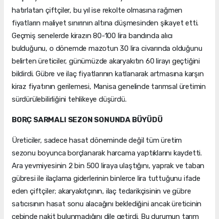
hatırlatan çiftçiler, bu yıl ise rekolte olmasına rağmen
fiyatların maliyet sınırının altına düşmesinden şikayet etti.
Geçmiş senelerde kirazın 80-100 lira bandında alıcı
bulduğunu, o dönemde mazotun 30 lira civarında olduğunu
belirten üreticiler, günümüzde akaryakıtın 60 lirayı geçtiğini
bildirdi. Gübre ve ilaç fiyatlarının katlanarak artmasına karşın
kiraz fiyatının gerilemesi, Manisa genelinde tarımsal üretimin
sürdürülebilirliğini tehlikeye düşürdü.
BORÇ SARMALI SEZON SONUNDA BÜYÜDÜ
Üreticiler, sadece hasat döneminde değil tüm üretim
sezonu boyunca borçlanarak harcama yaptıklarını kaydetti.
Ara yevmiyesinin 2 bin 500 liraya ulaştığını, yaprak ve taban
gübresi ile ilaçlama giderlerinin binlerce lira tuttuğunu ifade
eden çiftçiler; akaryakıtçının, ilaç tedarikçisinin ve gübre
satıcısının hasat sonu alacağını beklediğini ancak üreticinin
cebinde nakit bulunmadığını dile getirdi. Bu durumun tarım