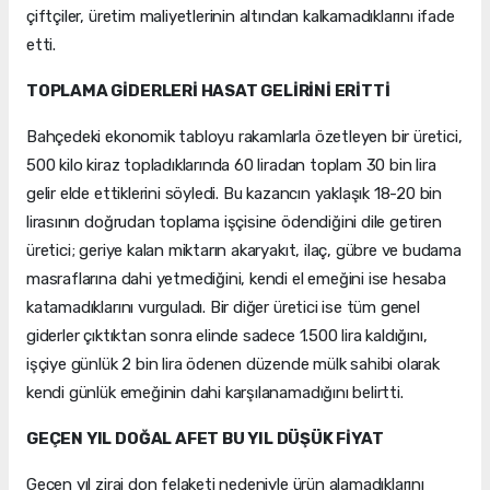
çiftçiler, üretim maliyetlerinin altından kalkamadıklarını ifade
etti.
TOPLAMA GİDERLERİ HASAT GELİRİNİ ERİTTİ
Bahçedeki ekonomik tabloyu rakamlarla özetleyen bir üretici,
500 kilo kiraz topladıklarında 60 liradan toplam 30 bin lira
gelir elde ettiklerini söyledi. Bu kazancın yaklaşık 18-20 bin
lirasının doğrudan toplama işçisine ödendiğini dile getiren
üretici; geriye kalan miktarın akaryakıt, ilaç, gübre ve budama
masraflarına dahi yetmediğini, kendi el emeğini ise hesaba
katamadıklarını vurguladı. Bir diğer üretici ise tüm genel
giderler çıktıktan sonra elinde sadece 1.500 lira kaldığını,
işçiye günlük 2 bin lira ödenen düzende mülk sahibi olarak
kendi günlük emeğinin dahi karşılanamadığını belirtti.
GEÇEN YIL DOĞAL AFET BU YIL DÜŞÜK FİYAT
Geçen yıl zirai don felaketi nedeniyle ürün alamadıklarını