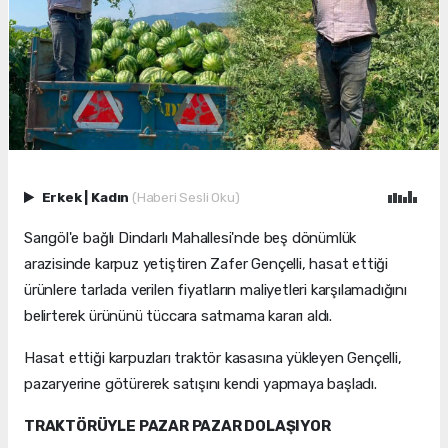
Erkek
|
Kadın
(Haberi Sesli Oku)
Sarıgöl'e bağlı Dindarlı Mahallesi'nde beş dönümlük
arazisinde karpuz yetiştiren Zafer Gençelli, hasat ettiği
ürünlere tarlada verilen fiyatların maliyetleri karşılamadığını
belirterek ürününü tüccara satmama kararı aldı.
Hasat ettiği karpuzları traktör kasasına yükleyen Gençelli,
pazaryerine götürerek satışını kendi yapmaya başladı.
TRAKTÖRÜYLE PAZAR PAZAR DOLAŞIYOR