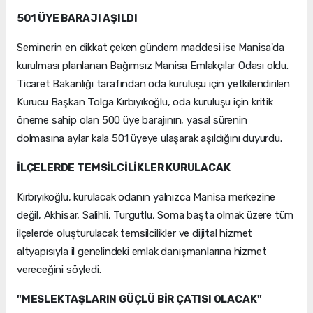
501 ÜYE BARAJI AŞILDI
Seminerin en dikkat çeken gündem maddesi ise Manisa'da
kurulması planlanan Bağımsız Manisa Emlakçılar Odası oldu.
Ticaret Bakanlığı tarafından oda kuruluşu için yetkilendirilen
Kurucu Başkan Tolga Kırbıyıkoğlu, oda kuruluşu için kritik
öneme sahip olan 500 üye barajının, yasal sürenin
dolmasına aylar kala 501 üyeye ulaşarak aşıldığını duyurdu.
İLÇELERDE TEMSİLCİLİKLER KURULACAK
Kırbıyıkoğlu, kurulacak odanın yalnızca Manisa merkezine
değil, Akhisar, Salihli, Turgutlu, Soma başta olmak üzere tüm
ilçelerde oluşturulacak temsilcilikler ve dijital hizmet
altyapısıyla il genelindeki emlak danışmanlarına hizmet
vereceğini söyledi.
"MESLEKTAŞLARIN GÜÇLÜ BİR ÇATISI OLACAK"