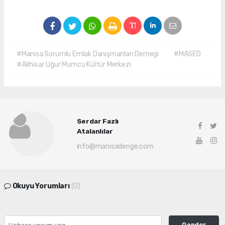
#Manisa Sorumlu Emlak Danışmanları Derneği
#MASED
#Akhisar Uğur Mumcu Kültür Merkezi
Serdar Fazlı
Atalanlılar
info@manisadenge.com
Okuyu Yorumları
(0)
Gonder