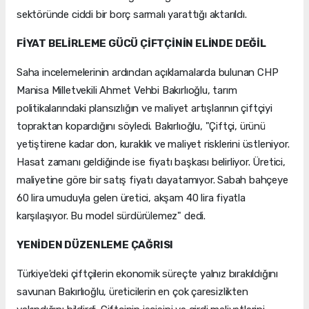
sektöründe ciddi bir borç sarmalı yarattığı aktarıldı.
FİYAT BELİRLEME GÜCÜ ÇİFTÇİNİN ELİNDE DEĞİL
Saha incelemelerinin ardından açıklamalarda bulunan CHP
Manisa Milletvekili Ahmet Vehbi Bakırlıoğlu, tarım
politikalarındaki plansızlığın ve maliyet artışlarının çiftçiyi
topraktan kopardığını söyledi. Bakırlıoğlu, "Çiftçi, ürünü
yetiştirene kadar don, kuraklık ve maliyet risklerini üstleniyor.
Hasat zamanı geldiğinde ise fiyatı başkası belirliyor. Üretici,
maliyetine göre bir satış fiyatı dayatamıyor. Sabah bahçeye
60 lira umuduyla gelen üretici, akşam 40 lira fiyatla
karşılaşıyor. Bu model sürdürülemez" dedi.
YENİDEN DÜZENLEME ÇAĞRISI
Türkiye'deki çiftçilerin ekonomik süreçte yalnız bırakıldığını
savunan Bakırlıoğlu, üreticilerin en çok çaresizlikten