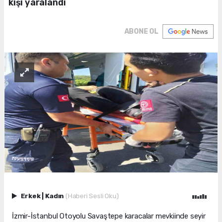
kişi yaralandı
ABONE OL
Erkek
|
Kadın
(Haberi Sesli Oku)
İzmir-İstanbul Otoyolu Savaştepe karacalar mevkiinde seyir