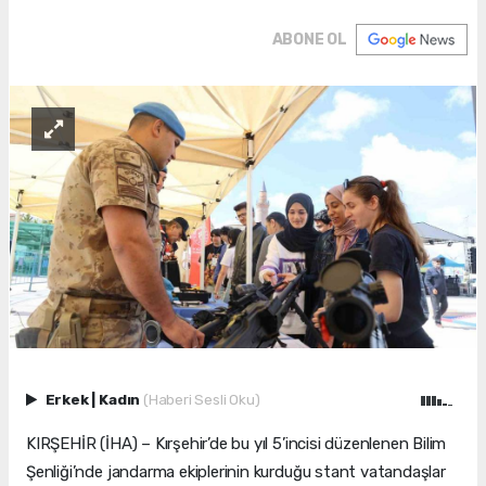
ABONE OL
Erkek
|
Kadın
(Haberi Sesli Oku)
KIRŞEHİR (İHA) – Kırşehir’de bu yıl 5’incisi düzenlenen Bilim
Şenliği’nde jandarma ekiplerinin kurduğu stant vatandaşlar