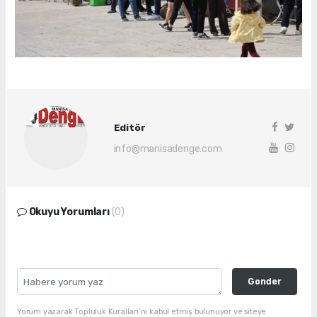
Editör
info@manisadenge.com
Okuyu Yorumları
(0)
Gonder
Yorum yazarak Topluluk Kuralları’nı kabul etmiş bulunuyor ve siteye