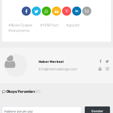
#İlksen Özalper
#YENİ Parti
#gözaltı
#soruşturma
Haber Merkezi
info@manisadenge.com
Okuyu Yorumları
(0)
Gonder