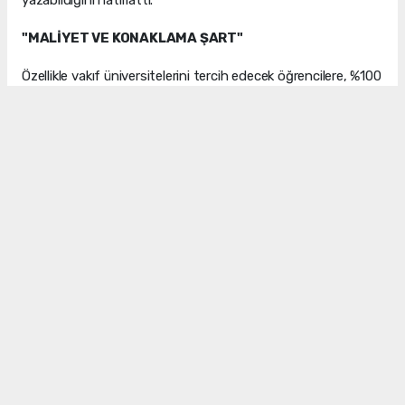
yazabildiğini hatırlattı.
"MALİYET VE KONAKLAMA ŞART"
Özellikle vakıf üniversitelerini tercih edecek öğrencilere, %100
burslu bölümleri seçmeleri tavsiyesinde bulunan Tekbaş,
"Koç, Sabancı gibi üniversitelerin yeni dönem ücretleri 2,5
milyonu geçti. Barınma, yemek ve günlük masraflarla birlikte
bu rakam 3 milyona yaklaşıyor. Büyük şehirde okumak
isteyen öğrenciler, yurt ve pansiyon imkanlarını mutlaka
araştırmalı" dedi.
LGS YEREL TERCİHLERİ
LGS tercih sürecinin YKS'ye kıyasla daha lokal bir yapıya
sahip olduğunu belirten Tekbaş, Manisa'daki fen liseleri ve
nitelikli okulların kontenjanlarına dikkat çekti. Şehir dışını
tercih edecek öğrencilerin mutlaka okul pansiyonlarının olup
olmadığını araştırması gerektiğini belirten Tekbaş, tercihlerin