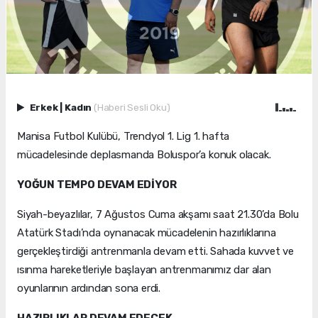
Erkek
|
Kadın
(Haberi Sesli Oku)
Manisa Futbol Kulübü, Trendyol 1. Lig 1. hafta
mücadelesinde deplasmanda Boluspor’a konuk olacak.
YOĞUN TEMPO DEVAM EDİYOR
Siyah-beyazlılar, 7 Ağustos Cuma akşamı saat 21.30’da Bolu
Atatürk Stadı’nda oynanacak mücadelenin hazırlıklarına
gerçekleştirdiği antrenmanla devam etti. Sahada kuvvet ve
ısınma hareketleriyle başlayan antrenmanımız dar alan
oyunlarının ardından sona erdi.