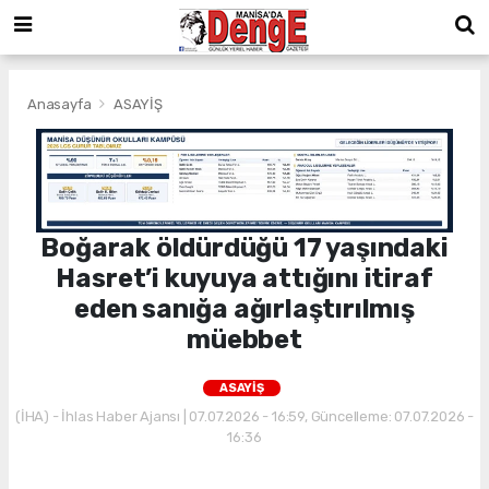
Anasayfa
ASAYİŞ
Boğarak öldürdüğü 17 yaşındaki
Hasret’i kuyuya attığını itiraf
eden sanığa ağırlaştırılmış
müebbet
ASAYİŞ
(İHA) - İhlas Haber Ajansı | 07.07.2026 - 16:59, Güncelleme: 07.07.2026 -
16:36