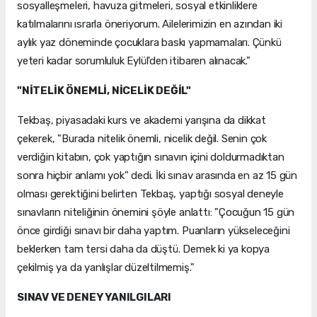
sosyalleşmeleri, havuza gitmeleri, sosyal etkinliklere
katılmalarını ısrarla öneriyorum. Ailelerimizin en azından iki
aylık yaz döneminde çocuklara baskı yapmamaları. Çünkü
yeteri kadar sorumluluk Eylül'den itibaren alınacak."
"NİTELİK ÖNEMLİ, NİCELİK DEĞİL"
Tekbaş, piyasadaki kurs ve akademi yarışına da dikkat
çekerek, "Burada nitelik önemli, nicelik değil. Senin çok
verdiğin kitabın, çok yaptığın sınavın içini doldurmadıktan
sonra hiçbir anlamı yok" dedi. İki sınav arasında en az 15 gün
olması gerektiğini belirten Tekbaş, yaptığı sosyal deneyle
sınavların niteliğinin önemini şöyle anlattı: "Çocuğun 15 gün
önce girdiği sınavı bir daha yaptım. Puanların yükseleceğini
beklerken tam tersi daha da düştü. Demek ki ya kopya
çekilmiş ya da yanlışlar düzeltilmemiş."
SINAV VE DENEY YANILGILARI