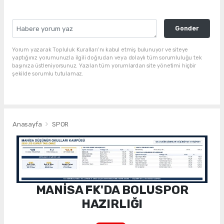
Gonder
Yorum yazarak Topluluk Kuralları’nı kabul etmiş bulunuyor ve siteye
yaptığınız yorumunuzla ilgili doğrudan veya dolaylı tüm sorumluluğu tek
başınıza üstleniyorsunuz. Yazılan tüm yorumlardan site yönetimi hiçbir
şekilde sorumlu tutulamaz.
Anasayfa
SPOR
MANİSA FK'DA BOLUSPOR
HAZIRLIĞI