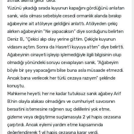
atmak aklıma geldi" dedi.
Yüzünü yıkadığı sırada kuyunun kapağını gördüğünü anlatan
sanık, vida olması sebebiyle cesedi ormanlık alanda bırakıp
ağabeyine ait atölyeye geldiğini anlattı. Atölyeden çekiç
alırken ağabeyinin "Ne yapacaksın" diye sorduğunu belirten
Deniz B., "Çekici alıp olay yerine gittim. Çekiçle kuyunun
vidasını açtım. Sonra da Hasret’i kuyuya attım" diye belirtti.
Ağabeyinin cinayeti işleyip işlemediğiyle ilgili bilgisinin olup
olmadığı yönündeki soruyu cevaplayan sanık, "Ağabeyim
böyle bir şey yapacağımı bilse buna asla müsaade etmezdi.
Ancak bana verilecek her türlü cezaya razıyım" şeklinde
konuştu.
Mahkeme heyeti; her ne kadar tutuksuz sanık ağabey Arif
B.’nin olayla alakası olmadığını ve cumhuriyet savcısının
beraatini istemesine rağmen suç delillerini yok etme,
gizleme veya değiştirme suçlamasıyla 2 yıl hapis cezasına
çarptırdı. Ancak eylemi yardım etme kapsamında
değerlendirerek 1 yıl hapis cezasına karar verdi.