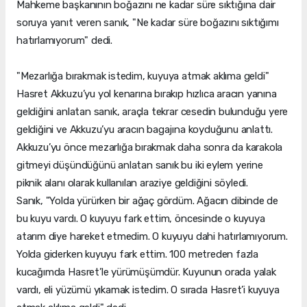
Mahkeme başkanının boğazını ne kadar süre sıktığına dair
soruya yanıt veren sanık, "Ne kadar süre boğazını sıktığımı
hatırlamıyorum" dedi.
"Mezarlığa bırakmak istedim, kuyuya atmak aklıma geldi"
Hasret Akkuzu’yu yol kenarına bırakıp hızlıca aracın yanına
geldiğini anlatan sanık, araçla tekrar cesedin bulunduğu yere
geldiğini ve Akkuzu’yu aracın bagajına koyduğunu anlattı.
Akkuzu’yu önce mezarlığa bırakmak daha sonra da karakola
gitmeyi düşündüğünü anlatan sanık bu iki eylem yerine
piknik alanı olarak kullanılan araziye geldiğini söyledi.
Sanık, "Yolda yürürken bir ağaç gördüm. Ağacın dibinde de
bu kuyu vardı. O kuyuyu fark ettim, öncesinde o kuyuya
atarım diye hareket etmedim. O kuyuyu dahi hatırlamıyorum.
Yolda giderken kuyuyu fark ettim. 100 metreden fazla
kucağımda Hasret’le yürümüşümdür. Kuyunun orada yalak
vardı, eli yüzümü yıkamak istedim. O sırada Hasret’i kuyuya