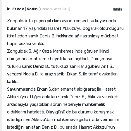
Erkek
|
Kadın
(Haberi Sesli Oku)
Zonguldak’ta geçen yıl ekim ayında cesedi su kuyusunda
bulunan 17 yaşındaki Hasret Akkuzu’yu boğarak öldürdüğünü
itiraf eden sanık Deniz B. hakkında ağırlaştırılmış müebbet
hapis cezası verildi.
Zonguldak 3. Ağır Ceza Mahkemesi’nde görülen ikinci
duruşmada mahkeme heyeti kararı açıkladı. Duruşmaya
tutuklu sanık Deniz B., tutuksuz sanıklar ağabeyi Arif B.,
yengesi Necla B. ile araç sahibi Erkan S. ile taraf avukatları
katıldı.
Savunmasında Erkan S.’den emanet aldığı araç ile Hasret
Akkuzu’ya attığını anlatan sanık Deniz B., Akkuzu ve erkek
arkadaşıyla yaşadıkları sorun nedeniyle mahkemelik
olduklarını hatırlattı. Olay günü de bu durumu konuşmak
istediğini ve Akkuzu’dan mahkemeye gidip ifade vermesini
istediğini anlatan Deniz B., bu sırada Hasret Akkuzu’nun