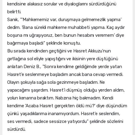
kendisine alakasız sorular ve diyaloglarını sürdürdüğünü
belirtti.
Sanık, "’Mahkememiz var, duruşmaya gelmemezlik yapma’
dedim. ’Bana sürekli mahkeme muhabbeti yapma. Kaç aydır
boşuna mı uğraşıyoruz, ben bunun hesabını veremem’ diye
bağırmaya başladı" şeklinde konuştu.
Bu sırada kendinden geçtiğini ve Hasret Akkuzu’nun
gırtlağına sol eliyle yapıştığını ve ikisinin yere düştüğünü
anlatan Deniz B., "Sonra kendime geldiğimde yerde yatan
Hasret’e seslenmeye başladım ancak bana cevap vermedi.
Olayın şokuyla sağa sola gezinmeye başladım. Ne
yapacağımı şaşırdım. Hasret’i düşmüş olduğu yerden aldım,
yolun kenarına bıraktım. Nabzına hiç bakmadım. Kendi
kendime ’Acaba Hasret gerçekten öldü mü?’ diye düşündüm
çünkü yaşadıklarıma inanamıyordum. Hasret’e seslendim,
ses vermedi, sadece sessizce yatıyordu" şeklinde sözlerini
sürdürdü.