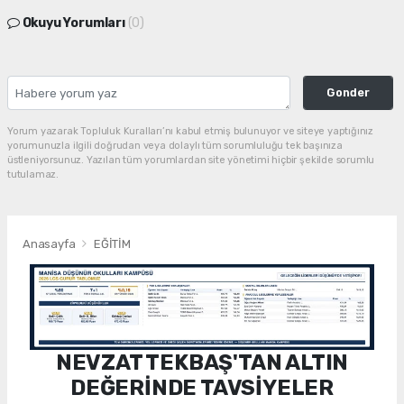
Okuyu Yorumları
(0)
Gonder
Yorum yazarak Topluluk Kuralları’nı kabul etmiş bulunuyor ve siteye yaptığınız
yorumunuzla ilgili doğrudan veya dolaylı tüm sorumluluğu tek başınıza
üstleniyorsunuz. Yazılan tüm yorumlardan site yönetimi hiçbir şekilde sorumlu
tutulamaz.
Anasayfa
EĞİTİM
NEVZAT TEKBAŞ'TAN ALTIN
DEĞERİNDE TAVSİYELER