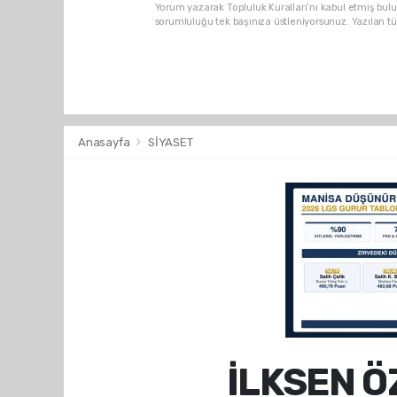
Yorum yazarak Topluluk Kuralları’nı kabul etmiş bulu
sorumluluğu tek başınıza üstleniyorsunuz. Yazılan t
Anasayfa
SİYASET
İLKSEN 