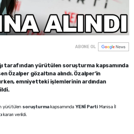
ABONE OL
ğı tarafından yürütülen soruşturma kapsamında
sen Özalper gözaltına alındı. Özalper'in
ırken, emniyetteki işlemlerinin ardından
ldi.
n yürütülen
soruşturma
kapsamında
YENİ Parti
Manisa İl
tı
kararı verildi.