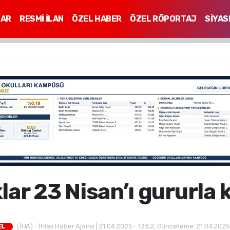
LAR
RESMİ İLAN
ÖZEL HABER
ÖZEL RÖPORTAJ
SİYAS
Mİ
ar 23 Nisan’ı gururla 
(İHA) - İhlas Haber Ajansı | 21.04.2025 - 13:52, Güncelleme: 21.04.2025
EL