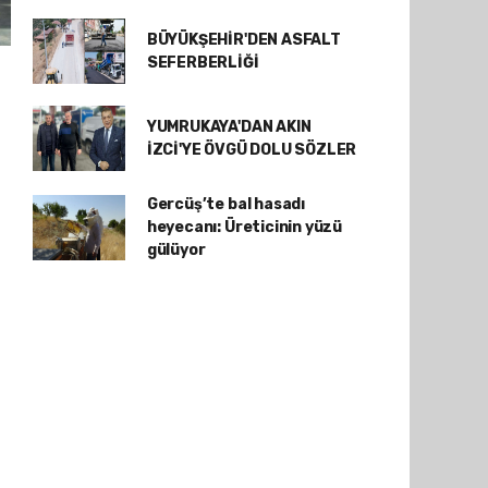
BÜYÜKŞEHİR'DEN ASFALT
SEFERBERLİĞİ
YUMRUKAYA'DAN AKIN
İZCİ'YE ÖVGÜ DOLU SÖZLER
Gercüş’te bal hasadı
heyecanı: Üreticinin yüzü
gülüyor