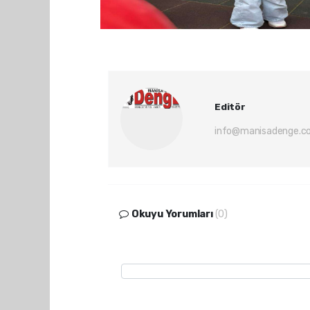
Editör
info@manisadenge.c
Okuyu Yorumları
(0)