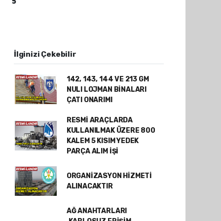
İlginizi Çekebilir
142, 143, 144 VE 213 GM
NULI LOJMAN BİNALARI
ÇATI ONARIMI
RESMİ ARAÇLARDA
KULLANILMAK ÜZERE 800
KALEM 5 KISIM YEDEK
PARÇA ALIM İŞİ
ORGANİZASYON HİZMETİ
ALINACAKTIR
AĞ ANAHTARLARI