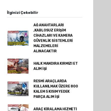
İlginizi Çekebilir
AĞ ANAHTARLARI
,KABLOSUZ ERİŞİM
CİHAZLARI VE KAMERA
GÜVENLİK SİSTEMLERİ
MALZEMELERİ
ALINACAKTIR
HALK MANDIRA KIRMIZI ET
ALIM İŞİ
RESMİ ARAÇLARDA
KULLANILMAK ÜZERE 800
KALEM 5 KISIM YEDEK
PARÇA ALIM İŞİ
ARAÇ KİRALAMA HİZMETİ