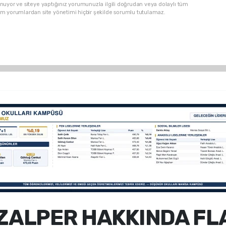
nuyor ve siteye yaptığınız yorumunuzla ilgili doğrudan veya dolaylı tüm
üm yorumlardan site yönetimi hiçbir şekilde sorumlu tutulamaz.
ÖZALPER HAKKINDA FL