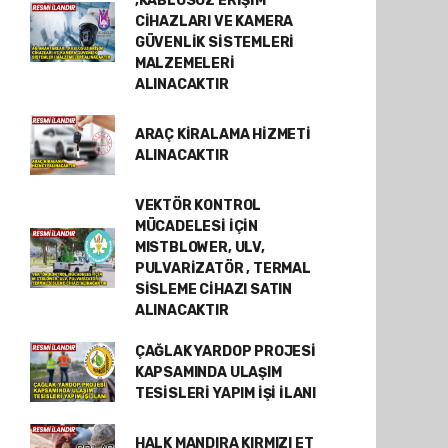
,KABLOSUZ ERİŞİM
CİHAZLARI VE KAMERA
GÜVENLİK SİSTEMLERİ
MALZEMELERİ
ALINACAKTIR
ARAÇ KİRALAMA HİZMETİ
ALINACAKTIR
VEKTÖR KONTROL
MÜCADELESİ İÇİN
MISTBLOWER, ULV,
PULVARİZATÖR , TERMAL
SİSLEME CİHAZI SATIN
ALINACAKTIR
ÇAĞLAK YARDOP PROJESİ
KAPSAMINDA ULAŞIM
TESİSLERİ YAPIM İŞİ İLANI
HALK MANDIRA KIRMIZI ET