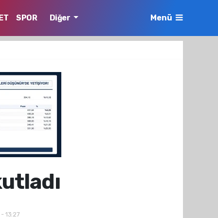
ET
SPOR
Diğer
Menü
kutladı
 - 13:27