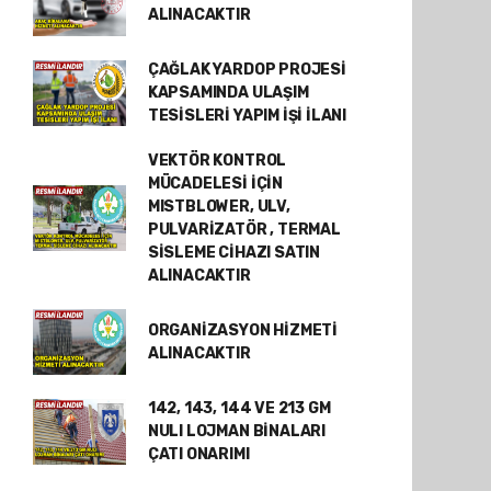
ALINACAKTIR
ÇAĞLAK YARDOP PROJESİ
KAPSAMINDA ULAŞIM
TESİSLERİ YAPIM İŞİ İLANI
VEKTÖR KONTROL
MÜCADELESİ İÇİN
MISTBLOWER, ULV,
PULVARİZATÖR , TERMAL
SİSLEME CİHAZI SATIN
ALINACAKTIR
ORGANİZASYON HİZMETİ
ALINACAKTIR
142, 143, 144 VE 213 GM
NULI LOJMAN BİNALARI
ÇATI ONARIMI