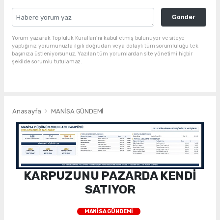
Gonder
Yorum yazarak Topluluk Kuralları’nı kabul etmiş bulunuyor ve siteye
yaptığınız yorumunuzla ilgili doğrudan veya dolaylı tüm sorumluluğu tek
başınıza üstleniyorsunuz. Yazılan tüm yorumlardan site yönetimi hiçbir
şekilde sorumlu tutulamaz.
Anasayfa
MANİSA GÜNDEMİ
KARPUZUNU PAZARDA KENDİ
SATIYOR
MANİSA GÜNDEMİ