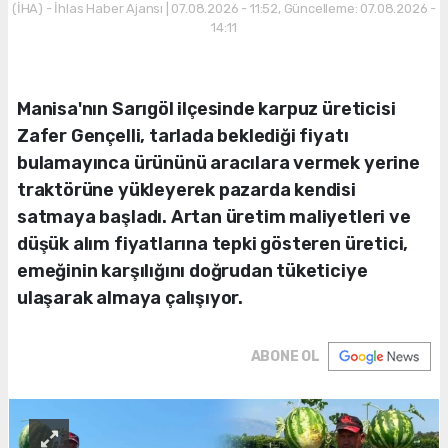
(İHA) - İhlas Haber Ajansı | 07.08.2026 - 11:52, Güncelleme: 07.08.2026 -
14:11
Manisa'nın Sarıgöl ilçesinde karpuz üreticisi
Zafer Gençelli, tarlada beklediği fiyatı
bulamayınca ürününü aracılara vermek yerine
traktörüne yükleyerek pazarda kendisi
satmaya başladı. Artan üretim maliyetleri ve
düşük alım fiyatlarına tepki gösteren üretici,
emeğinin karşılığını doğrudan tüketiciye
ulaşarak almaya çalışıyor.
ABONE OL