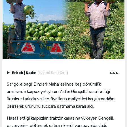
Erkek
|
Kadın
(Haberi Sesli Oku)
Sarıgöl'e bağlı Dindarlı Mahallesi'nde beş dönümlük
arazisinde karpuz yetiştiren Zafer Gençelli, hasat ettiği
ürünlere tarlada verilen fiyatların maliyetleri karşılamadığını
belirterek ürününü tüccara satmama kararı aldı.
Hasat ettiği karpuzları traktör kasasına yükleyen Gençelli,
pazaryerine götürerek satışını kendi yapmaya başladı.